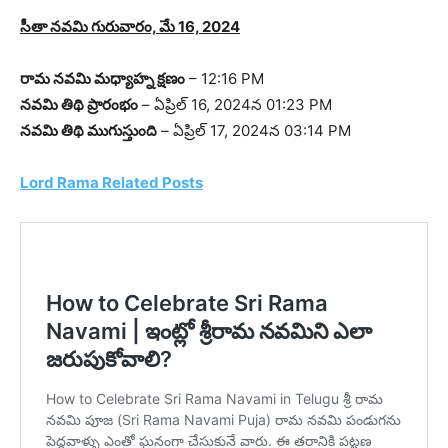
సీతా నవమి గురువారం, మే 16, 2024
రామ నవమి మధ్యాహ్న క్షణం
– 12:16 PM
నవమి తిథి ప్రారంభం
– ఏప్రిల్ 16, 2024న 01:23 PM
నవమి తిథి ముగుస్తుంది
– ఏప్రిల్ 17, 2024న 03:14 PM
Lord Rama Related Posts