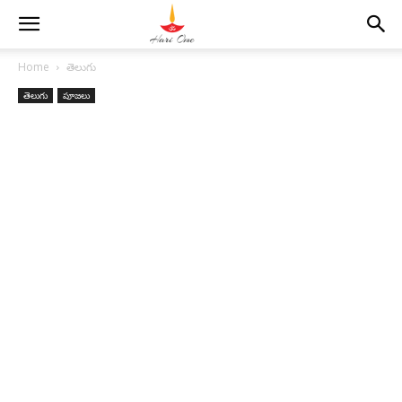
Home
తెలుగు
తెలుగు
పూజలు