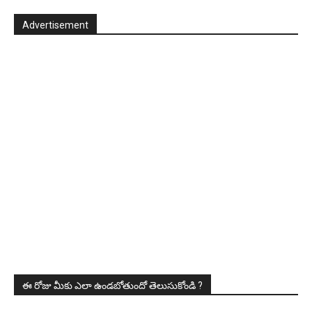
Advertisement
ఈ రోజు మీకు ఎలా ఉండబోతుందో తెలుసుకోండి ?