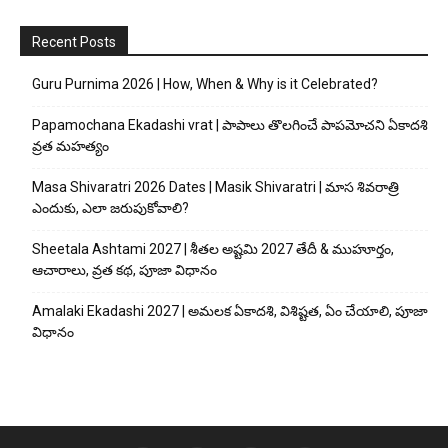
Recent Posts
Guru Purnima 2026 | How, When & Why is it Celebrated?
Papamochana Ekadashi vrat | పాపాలు తొలగించే పాపమోచని ఏకాదశి
వ్రత మహత్యం
Masa Shivaratri 2026 Dates | Masik Shivaratri | మాస శివరాత్రి
ఎందుకు, ఎలా జరుపుకోవాలి?
Sheetala Ashtami 2027 | శీతల అష్టమి 2027 తేదీ & ముహూర్తం,
ఆచారాలు, వ్రత కథ, పూజా విధానం
Amalaki Ekadashi 2027 | అమలక ఏకాదశి, విశిష్టత, ఏం చేయాలి, పూజా
విధానం