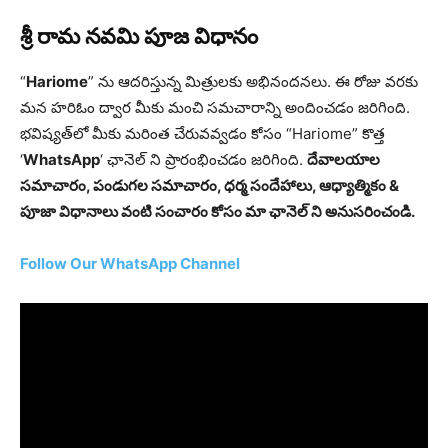
శ్రీ రామ నవమి పూజ విధానం
“
Hariome
” ను ఆదరిస్తున్న మిత్రులకు అభినందనలు. ఈ రోజు వరకు
మన హరిఓం ద్వార మీకు మంచి సమచారాన్ని అందించడం జరిగింది.
భవిష్యత్‌లో మీకు మరింత చేరువవ్వడం కోసం “Hariome” కొత్త
‘
WhatsApp
‘ ఛానెల్ ని ప్రారంభించడం జరిగింది.
దేవాలయాల
సమాచారం, పండుగల సమాచారం, ధర్మ సందేహాలు, ఆధ్యాత్మికం &
పూజా విధానాలు వంటి సంచారం కోసం మా ఛానెల్ ని అనుసరించండి.
Follow Our WhatsApp Channel