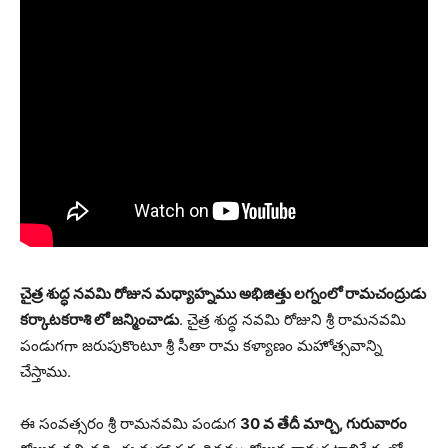
చైత్ర శుద్ధ నవమి రోజున మధ్యాహ్నము అభిజిత్తు లగ్నంలో రామచంద్రుడు
కర్కాటకరాశి లో జన్మించాడు
. చైత్ర శుద్ధ నవమి రోజుని శ్రీ రామనవమి
పండుగగా జరుపుకొంటూ శ్రీ సీతా రామ కళ్యాణం మహోత్సవాన్ని
చేస్తాము.
ఈ సంవత్సరం శ్రీ రామనవమి పండుగ
30 వ తేదీ మార్చి, గురువారం