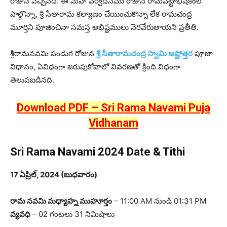
రోజున వచ్చినది. ఈ మహా పర్వదినము రోజున రామపట్టాభిషేకంలో
పాల్గొన్నా, శ్రీ సీతారామ కల్యాణం చేయించుకొన్నా లేక రామచంద్ర
మూర్తిని పూజించినా సమస్త అభిష్టములు నెరవేరుతాయని ప్రతీతి.
శ్రీరామనవమి పండుగ రోజున
శ్రీ సీతారామచంద్ర స్వామి అష్టోత్తర
పూజా
విధానం, ఏవిధంగా జరుపుకోవాలో వివరణతో క్రింది విధంగా
తెలుపబడినది.
Download PDF – Sri Rama Navami Puja
Vidhanam
Sri Rama Navami 2024 Date & Tithi
17 ఏప్రిల్, 2024 (బుధవారం)
రామ నవమి మధ్యాహ్న ముహూర్తం
– 11:00 AM నుండి 01:31 PM
వ్యవధి
– 02 గంటలు 31 నిమిషాలు