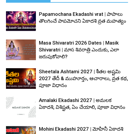
Papamochana Ekadashi vrat | పాపాలు
తొలగించే పాపమోచని ఏకాదశి వ్రత మహత్యం
Masa Shivaratri 2026 Dates | Masik
Shivaratri | మాస శివరాత్రి ఎందుకు, ఎలా
జరుపుకోవాలి?
Sheetala Ashtami 2027 | శీతల అష్టమి
2027 తేదీ & ముహూర్తం, ఆచారాలు, వ్రత కథ,
పూజా విధానం
Amalaki Ekadashi 2027 | అమలక
ఏకాదశి, విశిష్టత, ఏం చేయాలి, పూజా విధానం
Mohini Ekadashi 2027 | మోహినీ ఏకాదశి