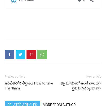
Previous article
Next article
అరచేతిలోని తీర్థాలు| How to take
భక్తి మనసులో ఉంటే చాలదా?
Thertham
బైటకు ప్రదర్శించాలా?
RELATED ARTICLES
MORE FROM AUTHOR