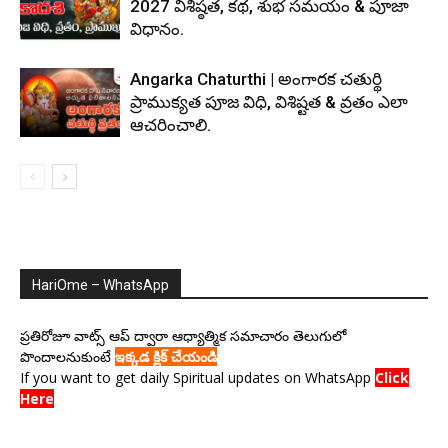
2027 విశిష్ఠత, కథ, శుభ సమయం & పూజా
విధానం.
Angarka Chaturthi | అంగారక చతుర్థి
ప్రాముక్యత పూజ విధి, విశిష్టత & వ్రతం ఎలా
ఆచరించాలి.
HariOme – WhatsApp
ప్రతిరోజూ వాట్స్ ఆప్ ద్వారా ఆధ్యాత్మిక సమాచారం తెలుగులో
పొందాలనుకుంటే
ఇక్కడ క్లిక్ చేయండి
If you want to get daily Spiritual updates on WhatsApp
Click
Here