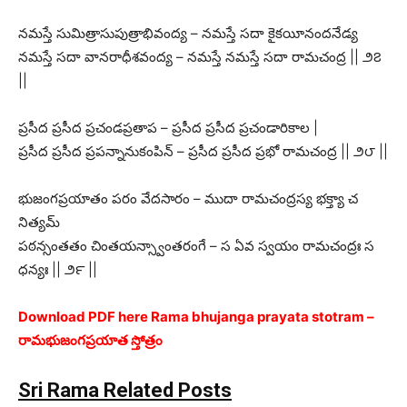
నమస్తే సుమిత్రాసుపుత్రాభివంద్య – నమస్తే సదా కైకయీనందనేడ్య
నమస్తే సదా వానరాధీశవంద్య – నమస్తే నమస్తే సదా రామచంద్ర || ౨౭
||
ప్రసీద ప్రసీద ప్రచండప్రతాప – ప్రసీద ప్రసీద ప్రచండారికాల |
ప్రసీద ప్రసీద ప్రపన్నానుకంపిన్ – ప్రసీద ప్రసీద ప్రభో రామచంద్ర || ౨౮ ||
భుజంగప్రయాతం పరం వేదసారం – ముదా రామచంద్రస్య భక్త్యా చ
నిత్యమ్
పఠన్సంతతం చింతయన్స్వాంతరంగే – స ఏవ స్వయం రామచంద్రః స
ధన్యః || ౨౯ ||
Download PDF here Rama bhujanga prayata stotram –
రామభుజంగప్రయాత స్తోత్రం
Sri Rama Related Posts