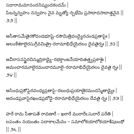
సదారామమానందనిష్యందకందమ్ |
పిబన్నన్వహం నన్వహం నైవ మృత్యో-ర్బిభేమి ప్రసాదాదసాదాత్తవైవ ||
౨౨ ||
అసీతాసమేతైరకోదండభూషై-రసౌమిత్రివంద్యైరచండప్రతాపైః |
అలంకేశకాలైరసుగ్రీవమిత్రై-రరామాభిధేయైరలం దైవతైర్నః || ౨౩ ||
అవీరాసనస్థైరచిన్ముద్రికాఢ్యై-రభక్తాంజనేయాదితత్త్వప్రకాశైః |
అమందారమూలైరమందారమూలై-రరామాభిధేయైరలం దైవతై ర్నః ||
౨౪ ||
అసింధుప్రకోపైరవంధ్యప్రతాపై-రబంధుప్రయాణైరమందస్మితాఢ్యైః |
అదండప్రవాసైరఖండప్రబోధై-రరామాభిధేయైరలం దేవతై ర్నః || ౨౫ ||
హరే రామ సీతాపతే రావణారే – ఖరారే మురారేఽసురారే పరేతి |
లపంతం నయంతం సదాకాలమేవం – సమాలోకయాలోకయాశేషబంధో
|| ౨౬ ||