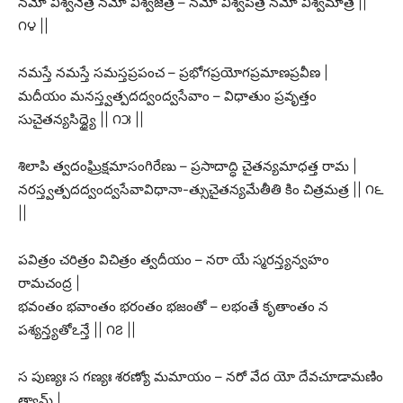
నమో విశ్వనేత్రే నమో విశ్వజేత్రే – నమో విశ్వపిత్రే నమో విశ్వమాత్రే ||
౧౪ ||
నమస్తే నమస్తే సమస్తప్రపంచ – ప్రభోగప్రయోగప్రమాణప్రవీణ |
మదీయం మనస్త్వత్పదద్వంద్వసేవాం – విధాతుం ప్రవృత్తం
సుచైతన్యసిద్ధ్యై || ౧౫ ||
శిలాపి త్వదంఘ్రిక్షమాసంగిరేణు – ప్రసాదాద్ధి చైతన్యమాధత్త రామ |
నరస్త్వత్పదద్వంద్వసేవావిధానా-త్సుచైతన్యమేతీతి కిం చిత్రమత్ర || ౧౬
||
పవిత్రం చరిత్రం విచిత్రం త్వదీయం – నరా యే స్మరన్త్యన్వహం
రామచంద్ర |
భవంతం భవాంతం భరంతం భజంతో – లభంతే కృతాంతం న
పశ్యన్త్యతోఽన్తే || ౧౭ ||
స పుణ్యః స గణ్యః శరణ్యో మమాయం – నరో వేద యో దేవచూడామణిం
త్వామ్ |