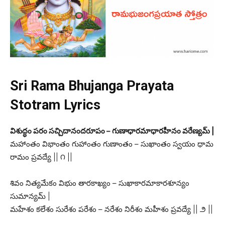
Sri Rama Bhujanga Prayata
Stotram Lyrics
విశుద్ధం పరం సచ్చిదానందరూపం – గుణాధారమాధారహీనం వరేణ్యమ్ |
మహాంతం విభాంతం గుహాంతం గుణాంతం – సుఖాంతం స్వయం ధామ
రామం ప్రవద్యే || ౧ ||
శివం నిత్యమేకం విభుం తారకాఖ్యం – సుఖాకారమాకారశూన్యం
సుమాన్యమ్ |
మహేశం కలేశం సురేశం పరేశం – నరేశం నిరీశం మహీశం ప్రవద్యే || ౨ ||