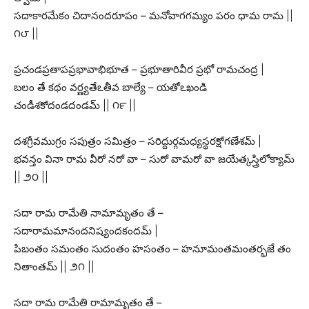
సదాకారమేకం చిదానందరూపం – మనోవాగగమ్యం పరం ధామ రామ ||
౧౮ ||
ప్రచండప్రతాపప్రభావాభిభూత – ప్రభూతారివీర ప్రభో రామచంద్ర |
బలం తే కథం వర్ణ్యతేఽతీవ బాల్యే – యతోఽఖండి
చండీశకోదండదండమ్ || ౧౯ ||
దశగ్రీవముగ్రం సపుత్రం సమిత్రం – సరిద్దుర్గమధ్యస్థరక్షోగణేశమ్ |
భవన్తం వినా రామ వీరో నరో వా – సురో వామరో వా జయేత్కస్త్రిలోక్యామ్
|| ౨౦ ||
సదా రామ రామేతి నామామృతం తే –
సదారామమానందనిష్యందకందమ్ |
పిబంతం సమంతం సుదంతం హసంతం – హనూమంతమంతర్భజే తం
నితాంతమ్ || ౨౧ ||
సదా రామ రామేతి రామామృతం తే –