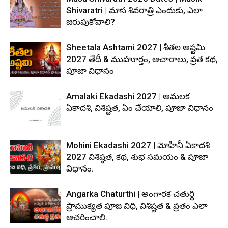
Shivaratri | మాస శివరాత్రి ఎందుకు, ఎలా
జరుపుకోవాలి?
Sheetala Ashtami 2027 | శీతల అష్టమి
2027 తేదీ & ముహూర్తం, ఆచారాలు, వ్రత కథ,
పూజా విధానం
Amalaki Ekadashi 2027 | అమలక
ఏకాదశి, విశిష్టత, ఏం చేయాలి, పూజా విధానం
Mohini Ekadashi 2027 | మోహినీ ఏకాదశి
2027 విశిష్ఠత, కథ, శుభ సమయం & పూజా
విధానం.
Angarka Chaturthi | అంగారక చతుర్థి
ప్రాముక్యత పూజ విధి, విశిష్టత & వ్రతం ఎలా
ఆచరించాలి.