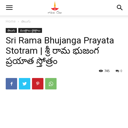
Home
తెలుగు
తెలుగు
మంత్రాలు స్తోత్రాలు
Sri Rama Bhujanga Prayata
Stotram | శ్రీ రామ భుజంగ
ప్రయాత స్తోత్రం
745
0