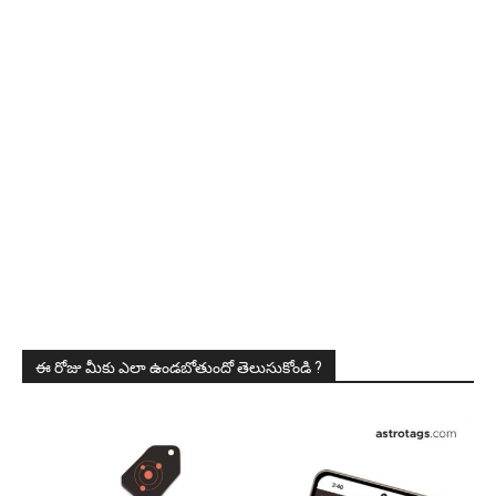
ఈ రోజు మీకు ఎలా ఉండబోతుందో తెలుసుకోండి ?