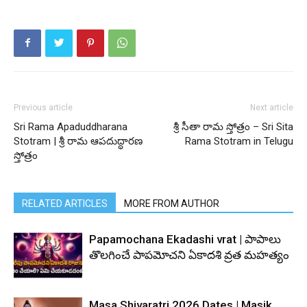
Previous article
Next article
Sri Rama Apaduddharana
శ్రీ సీతా రామ స్తోత్రం – Sri Sita
Stotram | శ్రీ రామ ఆపదుద్ధారణ
Rama Stotram in Telugu
స్తోత్రం
RELATED ARTICLES
MORE FROM AUTHOR
Papamochana Ekadashi vrat | పాపాలు
తొలగించే పాపమోచని ఏకాదశి వ్రత మహత్యం
Masa Shivaratri 2026 Dates | Masik