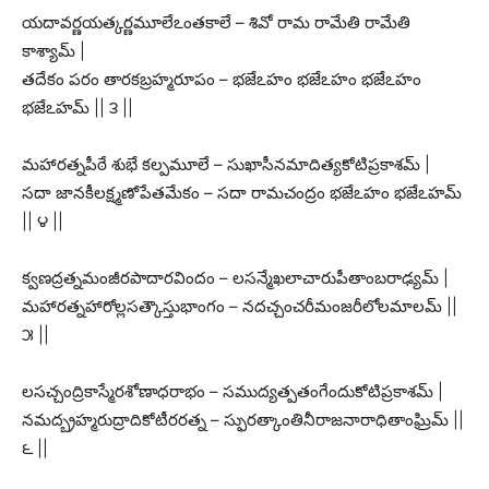
యదావర్ణయత్కర్ణమూలేఽంతకాలే – శివో రామ రామేతి రామేతి
కాశ్యామ్ |
తదేకం పరం తారకబ్రహ్మరూపం – భజేఽహం భజేఽహం భజేఽహం
భజేఽహమ్ || ౩ ||
మహారత్నపీఠే శుభే కల్పమూలే – సుఖాసీనమాదిత్యకోటిప్రకాశమ్ |
సదా జానకీలక్ష్మణోపేతమేకం – సదా రామచంద్రం భజేఽహం భజేఽహమ్
|| ౪ ||
క్వణద్రత్నమంజీరపాదారవిందం – లసన్మేఖలాచారుపీతాంబరాఢ్యమ్ |
మహారత్నహారోల్లసత్కౌస్తుభాంగం – నదచ్చంచరీమంజరీలోలమాలమ్ ||
౫ ||
లసచ్చంద్రికాస్మేరశోణాధరాభం – సముద్యత్పతంగేందుకోటిప్రకాశమ్ |
నమద్బ్రహ్మరుద్రాదికోటీరరత్న – స్ఫురత్కాంతినీరాజనారాధితాంఘ్రిమ్ ||
౬ ||