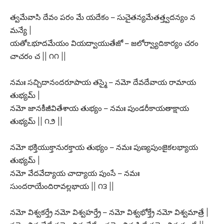
త్వమేవాసి దేవం పరం మే యదేకం – సుచైతన్యమేతత్త్వదన్యం న
మన్యే |
యతోఽభూదమేయం వియద్వాయుతేజో – జలోర్వ్యాదికార్యం చరం
చాచరం చ || ౧౧ ||
నమః సచ్చిదానందరూపాయ తస్మై – నమో దేవదేవాయ రామాయ
తుభ్యమ్ |
నమో జానకీజీవితేశాయ తుభ్యం – నమః పుండరీకాయతాక్షాయ
తుభ్యమ్ || ౧౨ ||
నమో భక్తియుక్తానురక్తాయ తుభ్యం – నమః పుణ్యపుంజైకలభ్యాయ
తుభ్యమ్ |
నమో వేదవేద్యాయ చాద్యాయ పుంసే – నమః
సుందరాయేందిరావల్లభాయ || ౧౩ ||
నమో విశ్వకర్త్రే నమో విశ్వహర్త్రే – నమో విశ్వభోక్త్రే నమో విశ్వమాత్రే |