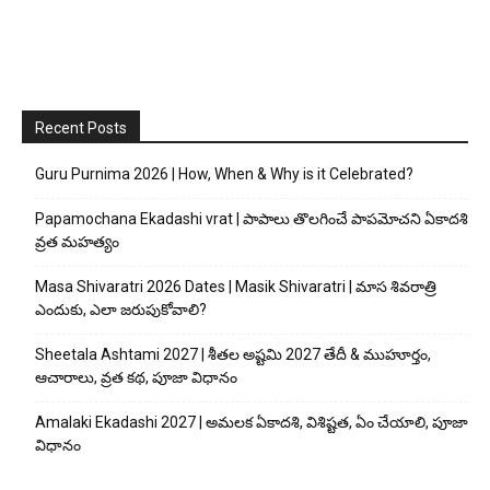
Recent Posts
Guru Purnima 2026 | How, When & Why is it Celebrated?
Papamochana Ekadashi vrat | పాపాలు తొలగించే పాపమోచని ఏకాదశి
వ్రత మహత్యం
Masa Shivaratri 2026 Dates | Masik Shivaratri | మాస శివరాత్రి
ఎందుకు, ఎలా జరుపుకోవాలి?
Sheetala Ashtami 2027 | శీతల అష్టమి 2027 తేదీ & ముహూర్తం,
ఆచారాలు, వ్రత కథ, పూజా విధానం
Amalaki Ekadashi 2027 | అమలక ఏకాదశి, విశిష్టత, ఏం చేయాలి, పూజా
విధానం