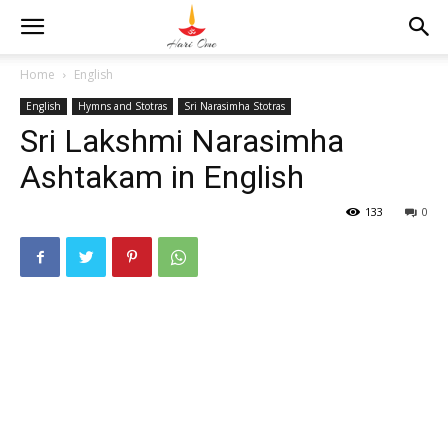
Home
English
English
Hymns and Stotras
Sri Narasimha Stotras
Sri Lakshmi Narasimha
Ashtakam in English
133
0