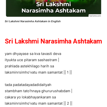
Sri Lakshmi Narasimha Ashtakam in English
Sri Lakshmi Narasimha Ashtakam
yam dhyayase sa kva tavasti deva
ityukta uce pitaram sashastram |
prahlada astekhilago harih sa
laksminrsimho’vatu mam samantat || 1 ||
tada padatadayadadidaityah
stambham tato’hnaya ghururushabdam |
cakara yo lokabhayankaram sa
laksminrsimho’vatu mam samantat || 2 ||