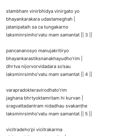
stambham vinirbhidya vinirgato yo
bhayankarakara udastameghah |
jatanipataih sa ca tungakarno
laksminrsimho’vatu mam samantat || 3 ||
pancananosyo manujakritiryo
bhayankarastiksnanakhayudho’rim |
dhrtva nijorvorvidadara so’sau
laksminrsimho’vatu mam samantat || 4 ||
varapradokteravirodhato’rim
jaghana bhrtyoktamritam hi kurvan |
sragvattadantram nidadhau svakanṭhe
laksminrsimho’vatu mam samantat || 5 ||
vicitradeho’pi vicitrakarma