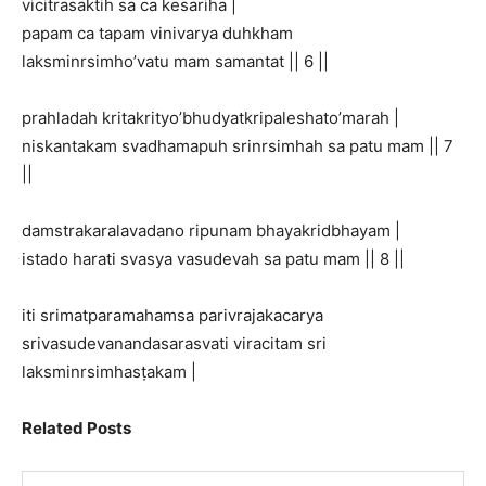
vicitrasaktih sa ca kesariha |
papam ca tapam vinivarya duhkham
laksminrsimho’vatu mam samantat || 6 ||
prahladah kritakrityo’bhudyatkripaleshato’marah |
niskantakam svadhamapuh srinrsimhah sa patu mam || 7
||
damstrakaralavadano ripunam bhayakridbhayam |
istado harati svasya vasudevah sa patu mam || 8 ||
iti srimatparamahamsa parivrajakacarya
srivasudevanandasarasvati viracitam sri
laksminrsimhasṭakam |
Related Posts