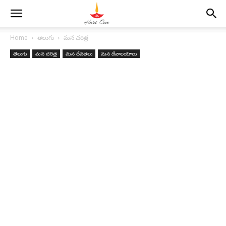
Home
తెలుగు
మన చరిత్ర
తెలుగు
మన చరిత్ర
మన దేవతలు
మన దేవాలయాలు