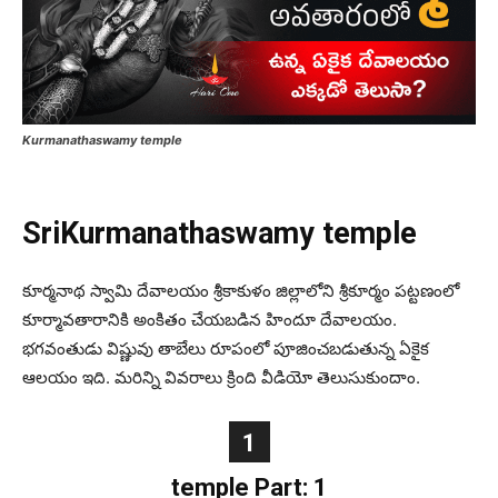
Kurmanathaswamy temple
SriKurmanathaswamy temple
కూర్మనాథ స్వామి దేవాలయం శ్రీకాకుళం జిల్లాలోని శ్రీకూర్మం పట్టణంలో
కూర్మావతారానికి అంకితం చేయబడిన హిందూ దేవాలయం.
భగవంతుడు విష్ణువు తాబేలు రూపంలో పూజించబడుతున్న ఏకైక
ఆలయం ఇది. మరిన్ని వివరాలు క్రింది వీడియో తెలుసుకుందాం.
1
temple Part: 1