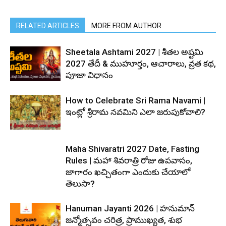
RELATED ARTICLES
MORE FROM AUTHOR
Sheetala Ashtami 2027 | శీతల అష్టమి
2027 తేదీ & ముహూర్తం, ఆచారాలు, వ్రత కథ,
పూజా విధానం
How to Celebrate Sri Rama Navami |
ఇంట్లో శ్రీరామ నవమిని ఎలా జరుపుకోవాలి?
Maha Shivaratri 2027 Date, Fasting
Rules | మహా శివరాత్రి రోజు ఉపవాసం,
జాగారం ఖచ్చితంగా ఎందుకు చేయాలో
తెలుసా?
Hanuman Jayanti 2026 | హనుమాన్
జన్మోత్సవం చరిత్ర, ప్రాముఖ్యత, శుభ