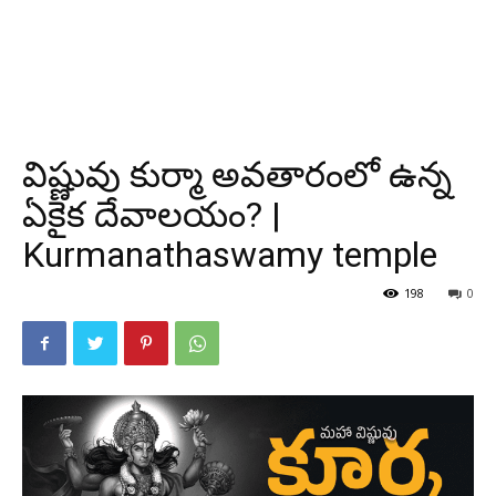
విష్ణువు కుర్మా అవతారంలో ఉన్న
ఏకైక దేవాలయం? |
Kurmanathaswamy temple
198
0