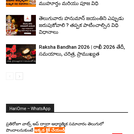
ముహూర్తం మరియు పూజ విధి
తెలుగువారు హనుమాన్ జయంతిని ఎప్పుడు
జరుపుకోవాలి ? తప్పక పాటించాల్సిన విధి
విధానాలు
Raksha Bandhan 2026 | రాఖీ 2026 తేదీ,
సమయాలు, చరిత్ర, ప్రాముఖ్యత
HariOme – WhatsApp
ప్రతిరోజూ వాట్స్ ఆప్ ద్వారా ఆధ్యాత్మిక సమాచారం తెలుగులో
పొందాలనుకుంటే
ఇక్కడ క్లిక్ చేయండి