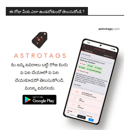
ఈ రోజు మీకు ఎలా ఉండబోతుందో తెలుసుకోండి ?