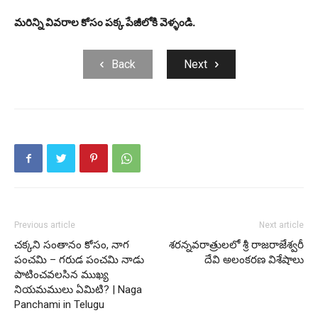
మరిన్ని వివరాల కోసం పక్క పేజీలోకి వెళ్ళండి.
Back
Next
Previous article
Next article
చక్కని సంతానం కోసం, నాగ
శరన్నవరాత్రులలో శ్రీ రాజరాజేశ్వరీ
పంచమి – గరుడ పంచమి నాడు
దేవి అలంకరణ విశేషాలు
పాటించవలసిన ముఖ్య
నియమములు ఏమిటి? | Naga
Panchami in Telugu