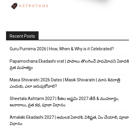
Recent Posts
Guru Purnima 2026 | How, When & Why is it Celebrated?
Papamochana Ekadashi vrat | పాపాలు తొలగించే పాపమోచని ఏకాదశి
వ్రత మహత్యం
Masa Shivaratri 2026 Dates | Masik Shivaratri | మాస శివరాత్రి
ఎందుకు, ఎలా జరుపుకోవాలి?
Sheetala Ashtami 2027 | శీతల అష్టమి 2027 తేదీ & ముహూర్తం,
ఆచారాలు, వ్రత కథ, పూజా విధానం
Amalaki Ekadashi 2027 | అమలక ఏకాదశి, విశిష్టత, ఏం చేయాలి, పూజా
విధానం