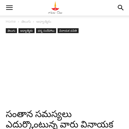
Home
తెలుగు
ఆధ్యాత్మికం
తెలుగు
ఆధ్యాత్మికం
ధర్మ సందేహాలు
వినాయక చవితి
సంతాన సమస్యలు
ఎదుర్కొంటున్న వారు వినాయక