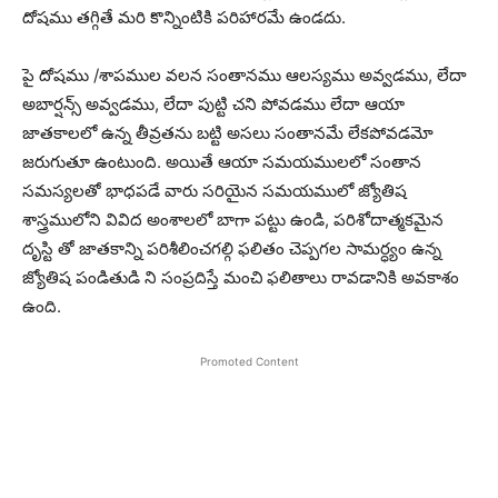
దోషము తగ్గితే మరి కొన్నింటికి పరిహారమే ఉండదు.
పై దోషము /శాపముల వలన సంతానము ఆలస్యము అవ్వడము, లేదా
అబార్షన్స్ అవ్వడము, లేదా పుట్టి చని పోవడము లేదా ఆయా
జాతకాలలో ఉన్న తీవ్రతను బట్టి అసలు సంతానమే లేకపోవడమో
జరుగుతూ ఉంటుంది. అయితే ఆయా సమయములలో సంతాన
సమస్యలతో భాధపడే వారు సరియైన సమయములో జ్యోతిష
శాస్త్రములోని వివిద అంశాలలో బాగా పట్టు ఉండి, పరిశోదాత్మకమైన
దృస్టి తో జాతకాన్ని పరిశీలించగల్గి ఫలితం చెప్పగల సామర్ధ్యం ఉన్న
జ్యోతిష పండితుడి ని సంప్రదిస్తే మంచి ఫలితాలు రావడానికి అవకాశం
ఉంది.
Promoted Content