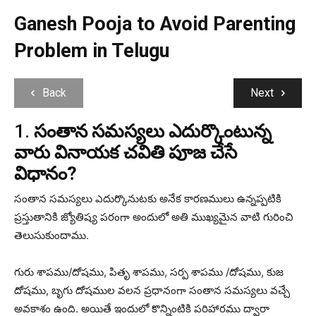
Ganesh Pooja to Avoid Parenting
Problem in Telugu
Back
Next
1.
సంతాన సమస్యలు ఎదుర్కొంటున్న
వారు వినాయక చవితి పూజ చేసే
విధానం?
సంతాన సమస్యలు ఎదుర్కొనుటకు అనేక కారణములు ఉన్నప్పటికి
ప్రస్తుతానికి జ్యోతిష్య పరంగా అందులో అతి ముఖ్యమైన వాటి గురించి
తెలుసుకుందాము.
గురు శాపము/దోషము, పితృ శాపము, సర్ప శాపము /దోషము, కుజ
దోషము, బృగు దోషముల వలన ప్రధానంగా సంతాన సమస్యలు వచ్చే
అవకాశం ఉంది. అయితే ఇందులో కొన్నింటికి పరిహారము ద్వారా