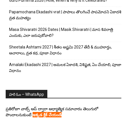
Guru Purnima 2026 | How, When & Why is it Celebrated?
Papamochana Ekadashi vrat | పాపాలు తొలగించే పాపమోచని ఏకాదశి
వ్రత మహత్యం
Masa Shivaratri 2026 Dates | Masik Shivaratri | మాస శివరాత్రి
ఎందుకు, ఎలా జరుపుకోవాలి?
Sheetala Ashtami 2027 | శీతల అష్టమి 2027 తేదీ & ముహూర్తం,
ఆచారాలు, వ్రత కథ, పూజా విధానం
Amalaki Ekadashi 2027 | అమలక ఏకాదశి, విశిష్టత, ఏం చేయాలి, పూజా
విధానం
హరి ఓం – WhatsApp
ప్రతిరోజూ వాట్స్ ఆప్ ద్వారా ఆధ్యాత్మిక సమాచారం తెలుగులో
పొందాలనుకుంటే
ఇక్కడ క్లిక్ చేయండి