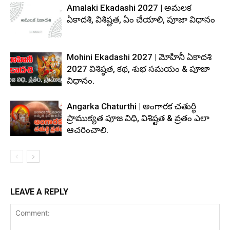
Amalaki Ekadashi 2027 | అమలక
ఏకాదశి, విశిష్టత, ఏం చేయాలి, పూజా విధానం
Mohini Ekadashi 2027 | మోహినీ ఏకాదశి
2027 విశిష్ఠత, కథ, శుభ సమయం & పూజా
విధానం.
Angarka Chaturthi | అంగారక చతుర్థి
ప్రాముక్యత పూజ విధి, విశిష్టత & వ్రతం ఎలా
ఆచరించాలి.
LEAVE A REPLY