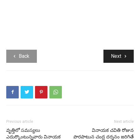
Back
Next
Previous article
Next article
వృత్తిలో సమస్యలు
వినాయక చవితి రోజున
ఎదుర్కొంటున్నవారు వినాయక
పొరపాటున చంద్ర దర్శనం జరిగితే