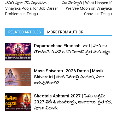
చవితి పూజ చేసే విధానము |
ఏం చెయ్యాలి | What Happen If
Vinayaka Pooja for Job Career
We See Moon on Vinayaka
Problems in Telugu
Chaviti in Telugu
RELATED ARTICLES
MORE FROM AUTHOR
Papamochana Ekadashi vrat | పాపాలు
తొలగించే పాపమోచని ఏకాదశి వ్రత మహత్యం
Masa Shivaratri 2026 Dates | Masik
Shivaratri | మాస శివరాత్రి ఎందుకు, ఎలా
జరుపుకోవాలి?
Sheetala Ashtami 2027 | శీతల అష్టమి
2027 తేదీ & ముహూర్తం, ఆచారాలు, వ్రత కథ,
పూజా విధానం