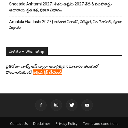
Sheetala Ashtami 2027 | శీతల అష్టమి 2027 తేదీ & ముహూర్తం,
ఆచారాలు, వ్రత కథ, పూజా విధానం
Amalaki Ekadashi 2027 | అమలక ఏకాదశి, విశిష్టత, ఏం చేయాలి, పూజా
విధానం
హరి ఓం – WhatsApp
ప్రతిరోజూ వాట్స్ ఆప్ ద్వారా ఆధ్యాత్మిక సమాచారం తెలుగులో
పొందాలనుకుంటే
ఇక్కడ క్లిక్ చేయండి
Contact Us
Disclaimer
Privacy Policy
Terms and conditions