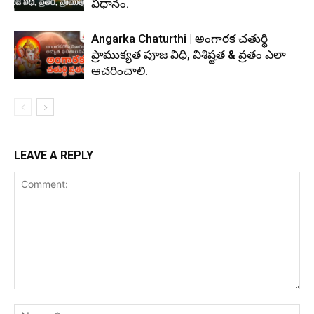
విధానం.
Angarka Chaturthi | అంగారక చతుర్థి
ప్రాముక్యత పూజ విధి, విశిష్టత & వ్రతం ఎలా
ఆచరించాలి.
LEAVE A REPLY