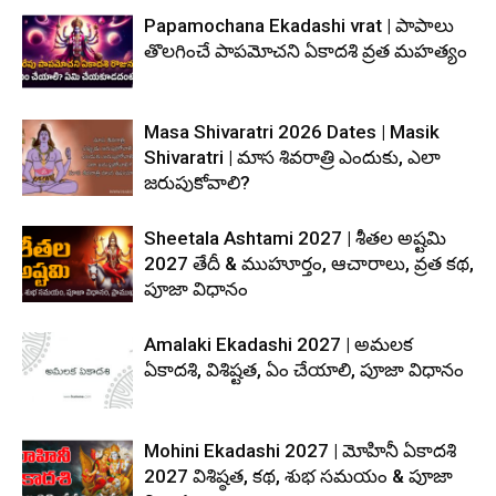
Papamochana Ekadashi vrat | పాపాలు
తొలగించే పాపమోచని ఏకాదశి వ్రత మహత్యం
Masa Shivaratri 2026 Dates | Masik
Shivaratri | మాస శివరాత్రి ఎందుకు, ఎలా
జరుపుకోవాలి?
Sheetala Ashtami 2027 | శీతల అష్టమి
2027 తేదీ & ముహూర్తం, ఆచారాలు, వ్రత కథ,
పూజా విధానం
Amalaki Ekadashi 2027 | అమలక
ఏకాదశి, విశిష్టత, ఏం చేయాలి, పూజా విధానం
Mohini Ekadashi 2027 | మోహినీ ఏకాదశి
2027 విశిష్ఠత, కథ, శుభ సమయం & పూజా