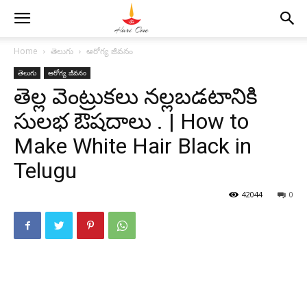
Home
తెలుగు
ఆరోగ్య జీవనం
తెలుగు
ఆరోగ్య జీవనం
తెల్ల వెంట్రుకలు నల్లబడటానికి
సులభ ఔషదాలు . | How to
Make White Hair Black in
Telugu
42044
0