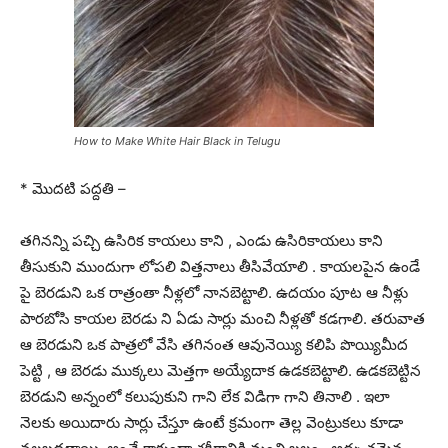
How to Make White Hair Black in Telugu
* మొదటి పద్దతి –
తగినన్ని పచ్చి ఉసిరిక కాయలు కాని , ఎండు ఉసిరికాయలు కాని
తీసుకుని ముందుగా లోపలి విత్తనాలు తీసివేయాలి . కాయలపైన ఉండే
పై బెరడుని ఒక రాత్రంతా నీళ్లలో నానబెట్టాలి. ఉదయం పూట ఆ నీళ్లు
పారబోసి కాయల బెరడు ని ఏడు సార్లు మంచి నీళ్లతో కడగాలి. తరువాత
ఆ బెరడుని ఒక పాత్రలో వేసి తగినంత ఆవునెయ్యి కలిపి పొయ్యిమీద
పెట్టి , ఆ బెరడు ముక్కలు మెత్తగా అయ్యేదాక ఉడకబెట్టాలి. ఉడకబెట్టిన
బెరడుని అన్నంలో కలుపుకుని గాని లేక విడిగా గాన
ి తినాలి . ఇలా
నెలకు అయిదారు సార్లు చేస్తూ ఉంటే క్రమంగా తెల్ల వెంట్రుకలు కూడా