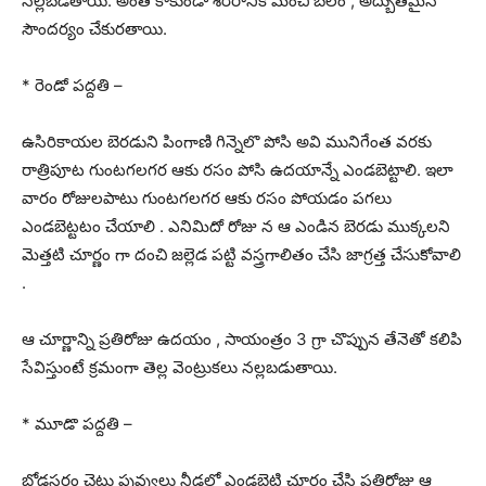
నల్లబడతాయి. అంతే కాకుండా శరీరానికి మంచి బలం , అద్బుతమైన
సౌందర్యం చేకురతాయి.
* రెండో పద్దతి –
ఉసిరికాయల బెరడుని పింగాణి గిన్నెలొ పోసి అవి మునిగేంత వరకు
రాత్రిపూట గుంటగలగర ఆకు రసం పోసి ఉదయాన్నే ఎండబెట్టాలి. ఇలా
వారం రోజులపాటు గుంటగలగర ఆకు రసం పోయడం పగలు
ఎండబెట్టటం చేయాలి . ఎనిమిదో రోజు న ఆ ఎండిన బెరడు ముక్కలని
మెత్తటి చూర్ణం గా దంచి జల్లెడ పట్టి వస్త్రగాలితం చేసి జాగ్రత్త చేసుకోవాలి
.
ఆ చూర్ణాన్ని ప్రతిరోజు ఉదయం , సాయంత్రం 3 గ్రా చొప్పున తేనెతో కలిపి
సేవిస్తుంటే క్రమంగా తెల్ల వెంట్రుకలు నల్లబడుతాయి.
* మూడొ పద్దతి –
బోడసరం చెట్టు పువ్వులు నీడలో ఎండబెట్టి చూర్ణం చేసి ప్రతిరోజు ఆ