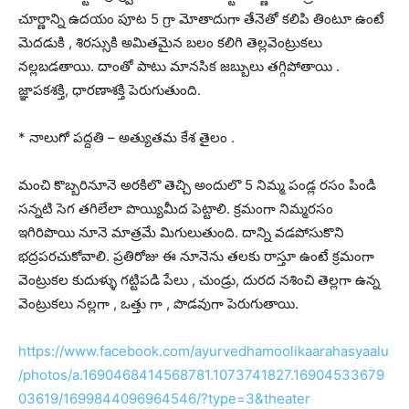
చూర్ణాన్ని ఉదయం పూట 5 గ్రా మోతాదుగా తేనెతో కలిపి తింటూ ఉంటే
మెదడుకి , శిరస్సుకి అమితమైన బలం కలిగి తెల్లవెంట్రుకలు
నల్లబడతాయి. దాంతో పాటు మానసిక జబ్బులు తగ్గిపోతాయి .
జ్ఞాపకశక్తి, ధారణాశక్తి పెరుగుతుంది.
* నాలుగో పద్దతి – అత్యుతమ కేశ తైలం .
మంచి కొబ్బరినూనె అరకిలొ తెచ్చి అందులొ 5 నిమ్మ పండ్ల రసం పిండి
సన్నటి సెగ తగిలేలా పొయ్యిమీద పెట్టాలి. క్రమంగా నిమ్మరసం
ఇగిరిపొయి నూనె మాత్రమే మిగులుతుంది. దాన్ని వడపోసుకొని
భద్రపరచుకోవాలి. ప్రతిరోజు ఈ నూనెను తలకు రాస్తూ ఉంటే క్రమంగా
వెంట్రుకల కుదుళ్ళు గట్టిపడి పేలు , చుండ్రు, దురద నశించి తెల్లగా ఉన్న
వెంట్రుకలు నల్లగా , ఒత్తు గా , పొడవుగా పెరుగుతాయి.
https://www.facebook.com/ayurvedhamoolikaarahasyaalu
/photos/a.1690468414568781.1073741827.16904533679
03619/1699844096964546/?type=3&theater