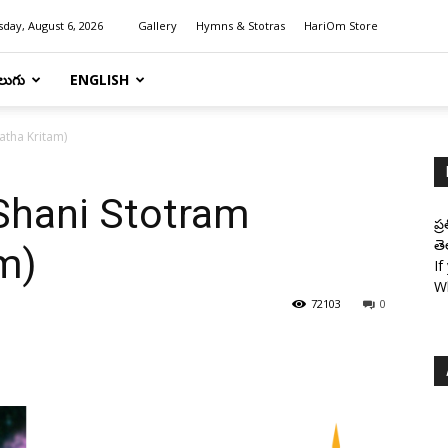
day, August 6, 2026
Gallery
Hymns & Stotras
HariOm Store
లుగు
ENGLISH
aratha Kritam)
Sri Shani Stotram
ప్
తె
m)
If
W
72103
0