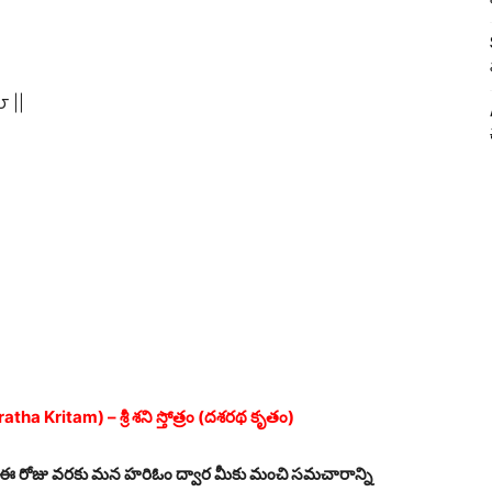
౮ ||
 Kritam) – శ్రీ శని స్తోత్రం (దశరథ కృతం)
. ఈ రోజు వరకు మన హరిఓం ద్వార మీకు మంచి సమచారాన్ని