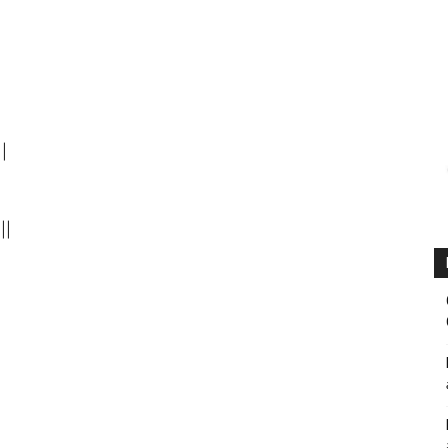
||
||