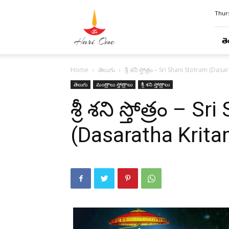
Hari
Thurs
Ome
తె
Home
తెలుగు
శ్రీ శని స్తోత్రం – Sri Shani Stotram (Das
తెలుగు
మంత్రాలు స్తోత్రాలు
శ్రీ శని స్తోత్రాలు
శ్రీ శని స్తోత్రం – 
(Dasaratha Krita