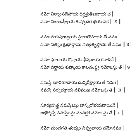
నమో నిర్మాంసదేహాయ దీర్ఘశ్రుతిజటాయ చ |
నమో విశాలనేత్రాయ శుష్కోదర భయానక || ౨ ||
నమః పౌరుషగాత్రాయ స్థూలరోమాయ తే నమః |
నమో నిత్యం క్షుధార్తాయ నిత్యతృప్తాయ తే నమః || ౩ 
నమో ఘోరాయ రౌద్రాయ భీషణాయ కరాళినే |
నమో దీర్ఘాయ శుష్కాయ కాలదంష్ట్ర నమోఽస్తు తే || ౪ 
నమస్తే ఘోరరూపాయ దుర్నిరీక్ష్యాయ తే నమః |
నమస్తే సర్వభక్షాయ వలీముఖ నమోఽస్తు తే || ౫ ||
సూర్యపుత్త్ర నమస్తేఽస్తు భాస్వరోభయదాయినే |
అధోదృష్టే నమస్తేఽస్తు సంవర్తక నమోఽస్తు తే || ౬ ||
నమో మందగతే తుభ్యం నిష్ప్రభాయ నమోనమః |