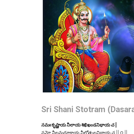
Sri Shani Stotram (Dasara
నమః కృష్ణాయ నీలాయ శిఖిఖండనిభాయ చ |
నమో నీలమధూకాయ నీలోత్పలనిభాయ చ || ౧ ||