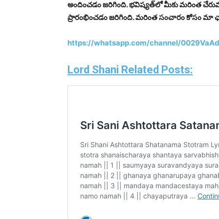
అందించడం జరిగింది. భవిష్యత్‌లో మీకు మరింత చేరు
ప్రారంభించడం జరిగింది. మరింత సంచారం కోసం మా ఛ
https://whatsapp.com/channel/0029VaA
Lord Shani Related Posts: