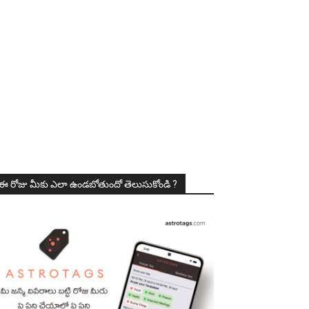
ఈ రోజు మీకు ఎలా ఉండబోతుందో తెలుసుకోండి ?