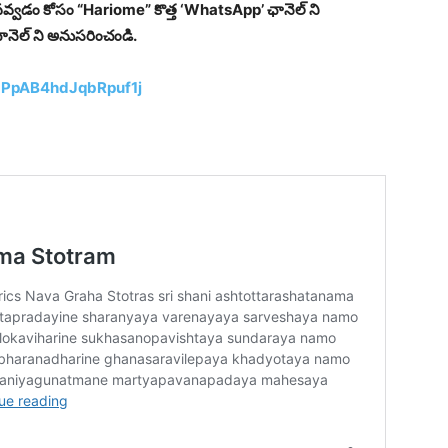
వవ్వడం కోసం “Hariome” కొత్త ‘WhatsApp’ ఛానెల్ ని
ానెల్ ని అనుసరించండి.
dPpAB4hdJqbRpuf1j