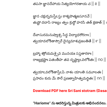
తపసా జ్ఞానదేహాయ నిత్యయోగరతాయ చ || ౭ ||
జ్ఞాన చక్షుర్నమస్తేఽస్తు కాశ్యపాత్మజసూనవే |
తుష్టో దదాసి రాజ్యం త్వం క్రుద్ధో హరసి తత్‍ క్షణాత్ || 
దేవాసురమనుష్యాశ్చ సిద్ధ విద్యాధరోరగాః |
త్వయావలోకితాస్సౌరే దైన్యమాశువ్రజంతితే || ౯ ||
బ్రహ్మా శక్రోయమశ్చైవ మునయః సప్తతారకాః |
రాజ్యభ్రష్టాః పతంతీహ తవ దృష్ట్యాఽవలోకితః || ౧౦ ||
త్వయాఽవలోకితాస్తేఽపి నాశం యాంతి సమూలతః |
ప్రసాదం కురు మే సౌరే ప్రణత్వాహిత్వమర్థితః || ౧౧ ||
Download PDF here Sri Sani stotram (Dasaratha
“Hariome” ను ఆదరిస్తున్న మిత్రులకు అభినందనలు