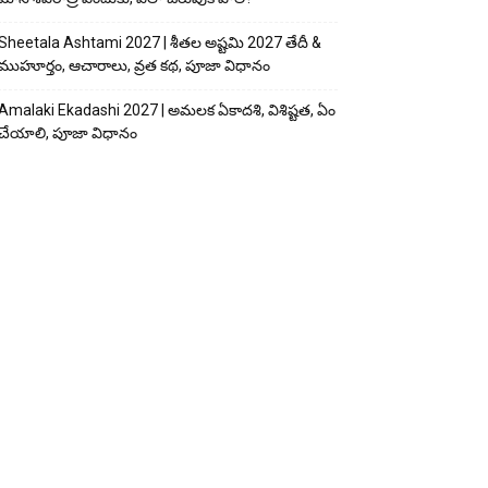
Sheetala Ashtami 2027 | శీతల అష్టమి 2027 తేదీ &
ముహూర్తం, ఆచారాలు, వ్రత కథ, పూజా విధానం
Amalaki Ekadashi 2027 | అమలక ఏకాదశి, విశిష్టత, ఏం
చేయాలి, పూజా విధానం