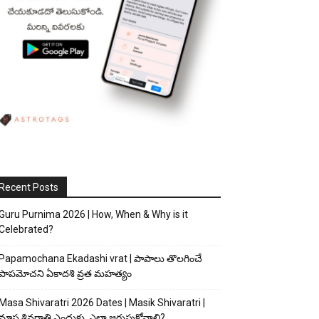
Recent Posts
Guru Purnima 2026 | How, When & Why is it
Celebrated?
Papamochana Ekadashi vrat | పాపాలు తొలగించే
పాపమోచని ఏకాదశి వ్రత మహత్యం
Masa Shivaratri 2026 Dates | Masik Shivaratri |
మాస శివరాత్రి ఎందుకు, ఎలా జరుపుకోవాలి?