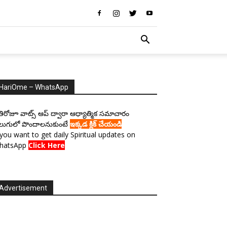
HariOme – WhatsApp
రతిరోజూ వాట్స్ ఆప్ ద్వారా ఆధ్యాత్మిక సమాచారం
లుగులో పొందాలనుకుంటే
ఇక్కడ క్లిక్ చేయండి
 you want to get daily Spiritual updates on
hatsApp
Click Here
Advertisement