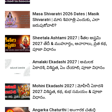
Masa Shivaratri 2026 Dates | Masik
Shivaratri | మాస శివరాత్రి ఎందుకు, ఎలా
జరుపుకోవాలి?
Sheetala Ashtami 2027 | శీతల అష్టమి
2027 తేదీ & ముహూర్తం, ఆచారాలు, వ్రత కథ,
పూజా విధానం
Amalaki Ekadashi 2027 | అమలక
ఏకాదశి, విశిష్టత, ఏం చేయాలి, పూజా విధానం
Mohini Ekadashi 2027 | మోహినీ ఏకాదశి
2027 విశిష్ఠత, కథ, శుభ సమయం & పూజా
విధానం.
Angarka Chaturthi | అంగారక చతుర్థి