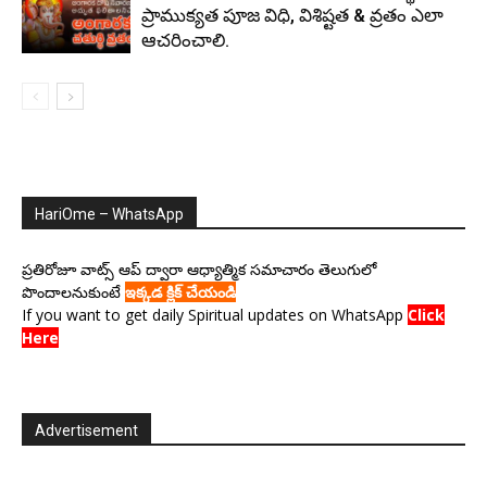
ప్రాముక్యత పూజ విధి, విశిష్టత & వ్రతం ఎలా
ఆచరించాలి.
HariOme – WhatsApp
ప్రతిరోజూ వాట్స్ ఆప్ ద్వారా ఆధ్యాత్మిక సమాచారం తెలుగులో
పొందాలనుకుంటే
ఇక్కడ క్లిక్ చేయండి
If you want to get daily Spiritual updates on WhatsApp
Click
Here
Advertisement