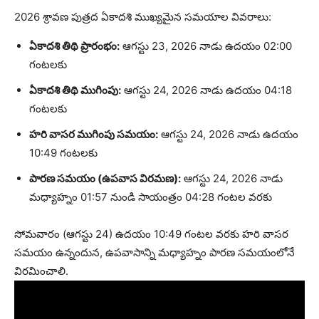
2026 శ్రావణ పుత్రద ఏకాదశి ముఖ్యమైన సమయాల వివరాలు:
ఏకాదశి తిథి ప్రారంభం:
ఆగస్టు 23, 2026 నాడు ఉదయం 02:00
గంటలకు
ఏకాదశి తిథి ముగింపు:
ఆగస్టు 24, 2026 నాడు ఉదయం 04:18
గంటలకు
హరి వాసర ముగింపు సమయం:
ఆగస్టు 24, 2026 నాడు ఉదయం
10:49 గంటలకు
పారణ సమయం (ఉపవాస విరమణ):
ఆగస్టు 24, 2026 నాడు
మధ్యాహ్నం 01:57 నుండి సాయంత్రం 04:28 గంటల వరకు
సోమవారం (ఆగస్టు 24) ఉదయం 10:49 గంటల వరకు హరి వాసర
సమయం ఉన్నందున, ఉపవాసాన్ని మధ్యాహ్నం పారణ సమయంలోనే
విరమించాలి.