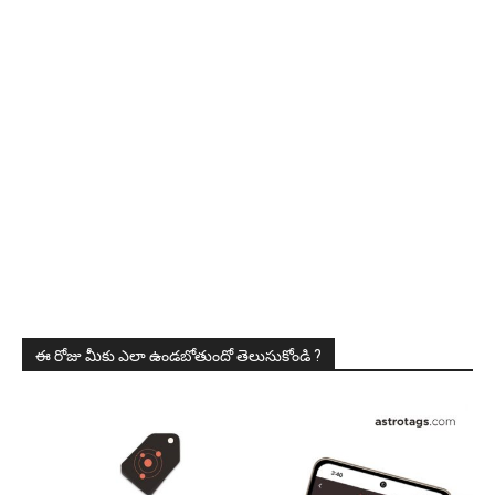
ఈ రోజు మీకు ఎలా ఉండబోతుందో తెలుసుకోండి ?