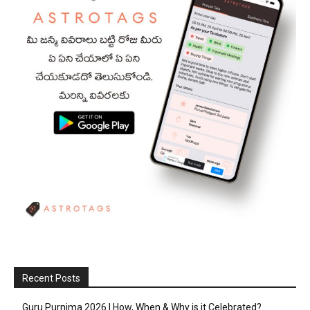
Recent Posts
Guru Purnima 2026 | How, When & Why is it Celebrated?