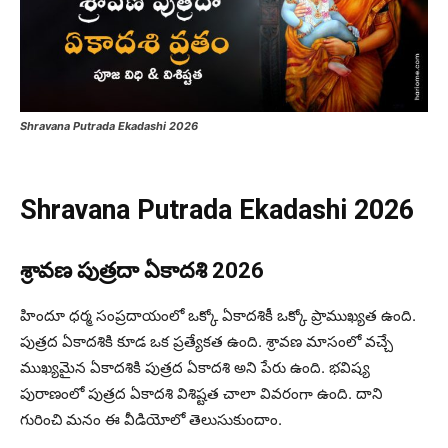
Shravana Putrada Ekadashi 2026
Shravana Putrada Ekadashi 2026
శ్రావణ పుత్రదా ఏకాదశి 2026
హిందూ ధర్మ సంప్రదాయంలో ఒక్కో ఏకాదశికీ ఒక్కో ప్రాముఖ్యత ఉంది.
పుత్రద ఏకాదశికి కూడ ఒక ప్రత్యేకత ఉంది. శ్రావణ మాసంలో వచ్చే
ముఖ్యమైన ఏకాదశికి పుత్రద ఏకాదశి అని పేరు ఉంది. భవిష్య
పురాణంలో పుత్రద ఏకాదశి విశిష్టత చాలా వివరంగా ఉంది. దాని
గురించి మనం ఈ వీడియోలో తెలుసుకుందాం.