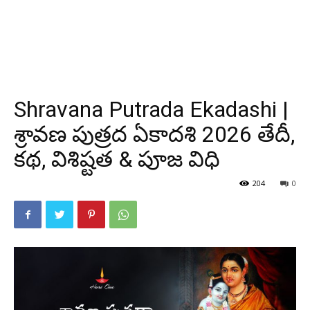
Shravana Putrada Ekadashi |
శ్రావణ పుత్రద ఏకాదశి 2026 తేదీ,
కథ, విశిష్టత & పూజ విధి
204
0