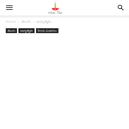
Home
తెలుగు
ఆధ్యాత్మికం
తెలుగు
ఆధ్యాత్మికం
హిందు పండుగలు