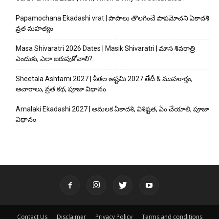
Papamochana Ekadashi vrat | పాపాలు తొలగించే పాపమోచని ఏకాదశి
వ్రత మహత్యం
Masa Shivaratri 2026 Dates | Masik Shivaratri | మాస శివరాత్రి
ఎందుకు, ఎలా జరుపుకోవాలి?
Sheetala Ashtami 2027 | శీతల అష్టమి 2027 తేదీ & ముహూర్తం,
ఆచారాలు, వ్రత కథ, పూజా విధానం
Amalaki Ekadashi 2027 | అమలక ఏకాదశి, విశిష్టత, ఏం చేయాలి, పూజా
విధానం
Contact Us
Disclaimer
Privacy Policy
Terms and conditions