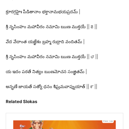
క్రూరగ్రహైః పీడితానాం భక్తానామభయప్రదమ్ |
శ్రీ నృసింహం మహావీరం నమామి ఋణ ముక్తయే || ౭ ||
వేద వేదాంత యజ్ఞేశం బ్రహ్మ రుద్రాది వందితమ్ |
శ్రీ నృసింహం మహావీరం నమామి ఋణ ముక్తయే || ౮ ||
య ఇదం పఠతే నిత్యం ఋణమోచన సంజ్ఞితమ్ |
అనృణే జాయతే సత్యో ధనం శీఘ్రమవాప్నుయాత్ || ౯ ||
Related Slokas