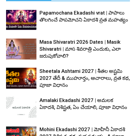
Papamochana Ekadashi vrat | పాపాలు
తొలగించే పాపమోచని ఏకాదశి వ్రత మహత్యం
Masa Shivaratri 2026 Dates | Masik
Shivaratri | మాస శివరాత్రి ఎందుకు, ఎలా
జరుపుకోవాలి?
Sheetala Ashtami 2027 | శీతల అష్టమి
2027 తేదీ & ముహూర్తం, ఆచారాలు, వ్రత కథ,
పూజా విధానం
Amalaki Ekadashi 2027 | అమలక
ఏకాదశి, విశిష్టత, ఏం చేయాలి, పూజా విధానం
Mohini Ekadashi 2027 | మోహినీ ఏకాదశి