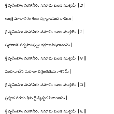
శ్రీ నృసింహం మహావీరం నమామి ఋణ ముక్తయే || ౨ ||
ఆంత్ర మాలాధరం శంఖ చక్రాబ్జాయుధ ధారిణం |
శ్రీ నృసింహం మహావీరం నమామి ఋణ ముక్తయే || ౩ ||
స్మరణాత్ సర్వపాపఘ్నం కద్రూజవిషనాశనమ్ |
శ్రీ నృసింహం మహావీరం నమామి ఋణ ముక్తయే || ౪ ||
సింహనాదేన మహతా దిగ్దంతిభయనాశనమ్ |
శ్రీ నృసింహం మహావీరం నమామి ఋణ ముక్తయే || ౫ ||
ప్రహ్లాద వరదం శ్రీశం దైత్యేశ్వర విదారిణమ్ |
శ్రీ నృసింహం మహావీరం నమామి ఋణ ముక్తయే || ౬ ||