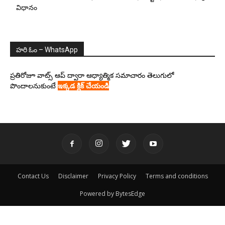
విధానం
హరి ఓం – WhatsApp
ప్రతిరోజూ వాట్స్ ఆప్ ద్వారా ఆధ్యాత్మిక సమాచారం తెలుగులో
పొందాలనుకుంటే
ఇక్కడ క్లిక్ చేయండి
Contact Us
Disclaimer
Privacy Policy
Terms and conditions
Powered by BytesEdge