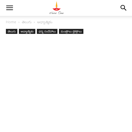
Home
తెలుగు
ఆధ్యాత్మికం
తెలుగు
ఆధ్యాత్మికం
ధర్మ సందేహాలు
మంత్రాలు స్తోత్రాలు