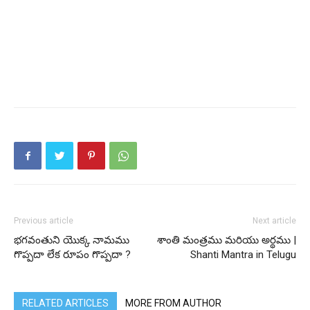
Previous article
Next article
భగవంతుని యొక్క నామము
శాంతి మంత్రము మరియు అర్థము |
గొప్పదా లేక రూపం గొప్పదా ?
Shanti Mantra in Telugu
RELATED ARTICLES
MORE FROM AUTHOR