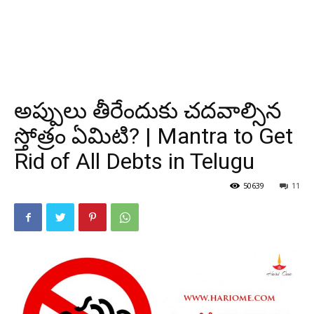
అప్పులు తీరేందుకు చదవాల్సిన
స్తోత్రం ఏమిటి? | Mantra to Get
Rid of All Debts in Telugu
50639
11