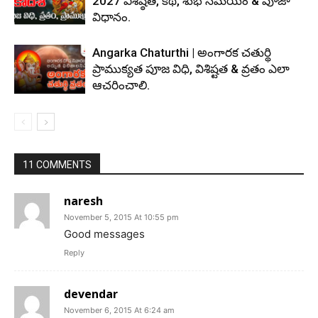
2027 విశిష్ఠత, కథ, శుభ సమయం & పూజా
విధానం.
Angarka Chaturthi | అంగారక చతుర్థి
ప్రాముక్యత పూజ విధి, విశిష్టత & వ్రతం ఎలా
ఆచరించాలి.
11 COMMENTS
naresh
November 5, 2015 At 10:55 pm
Good messages
Reply
devendar
November 6, 2015 At 6:24 am