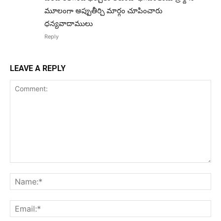
మూలంగా అప్పుతీర్చి మార్గం చూపించారు
ధన్యవాదాములు
Reply
LEAVE A REPLY