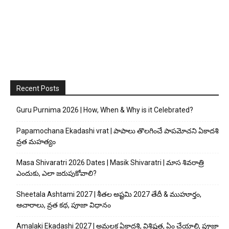
Recent Posts
Guru Purnima 2026 | How, When & Why is it Celebrated?
Papamochana Ekadashi vrat | పాపాలు తొలగించే పాపమోచని ఏకాదశి
వ్రత మహత్యం
Masa Shivaratri 2026 Dates | Masik Shivaratri | మాస శివరాత్రి
ఎందుకు, ఎలా జరుపుకోవాలి?
Sheetala Ashtami 2027 | శీతల అష్టమి 2027 తేదీ & ముహూర్తం,
ఆచారాలు, వ్రత కథ, పూజా విధానం
Amalaki Ekadashi 2027 | అమలక ఏకాదశి, విశిష్టత, ఏం చేయాలి, పూజా