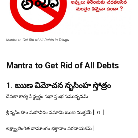
Mantra to Get Rid of All Debts in Telugu
Mantra to Get Rid of All Debts
1.
ఋణ విమోచన నృసింహ స్తోత్రం
దేవతా కార్య సిద్ధ్యర్థం సభా స్తంభ సముద్భవమ్ |
శ్రీ నృసింహం మహావీరం నమామి ఋణ ముక్తయే || ౧ ||
లక్ష్మ్యాలింగిత వామాంగం భక్తానాం వరదాయకమ్ |