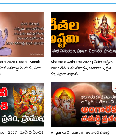
atri 2026 Dates | Masik
Sheetala Ashtami 2027 | శీతల అష్టమి
మాస శివరాత్రి ఎందుకు, ఎలా
2027 తేదీ & ముహూర్తం, ఆచారాలు, వ్రత
?
కథ, పూజా విధానం
ashi 2027 | మోహినీ ఏకాదశి
Angarka Chaturthi | అంగారక చతుర్థి