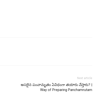
Next article
అసలైన పంచామృతం ఏవిధంగా తయారు చేస్తారు? |
Way of Preparing Panchamrutam