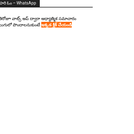
హరి ఓం – WhatsApp
రతిరోజూ వాట్స్ ఆప్ ద్వారా ఆధ్యాత్మిక సమాచారం
లుగులో పొందాలనుకుంటే
ఇక్కడ క్లిక్ చేయండి