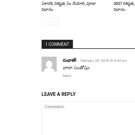
ఏకాదశి, విశిష్టత, ఏం చేయాలి, పూజా
2027 విశిష్
విధానం
విధానం.
1 COMMENT
సుధాకర్
February 29, 2016 At 6:44 am
చాలా సంతోషం
Reply
LEAVE A REPLY