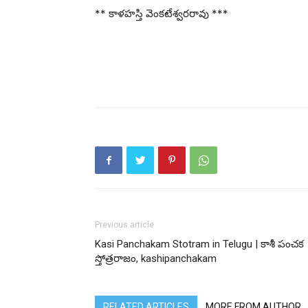
** కాళహస్తి వెంకటేశ్వరరావు ***
Previous article
Kasi Panchakam Stotram in Telugu | కాశీ పంచక
స్తోత్రరాజం, kashipanchakam
RELATED ARTICLES
MORE FROM AUTHOR