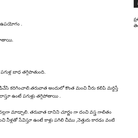
ప్
ాలా ఉపయోగం .
తె
పొతాయి.
 పగుళ్ల బాధ తగ్గిపొతుంది.
వేడిచేసి కరిగించాలి.తరువాత అందులో కొంత మంచి నీరు కలిపి మర్దిస్తే
స్తూ ఉంటే పగుళ్లు తగ్గిపోతాయి .
నల్లగా మాడ్చాలి. తరువాత దానిని చూర్ణం గా దంచి వస్త్ర గాలితం
ీళ్లతో సేవిస్తూ ఉంటే కాళ్లు పగిలి చీము ,నెత్తురు కారడం వంటి