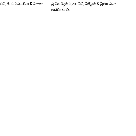
ఠత, కథ, శుభ సమయం & పూజా
ప్రాముక్యత పూజ విధి, విశిష్టత & వ్రతం ఎలా
ఆచరించాలి.