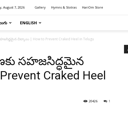
y, August 7, 2026
Gallery
Hymns & Stotras
HariOm Store
లుగు
ENGLISH
 సహజసిద్ధమైన చిట్కాలు | How to Prevent Craked Heel in Telugu
రణకు సహజసిద్ధమైన
o Prevent Craked Heel
20426
1