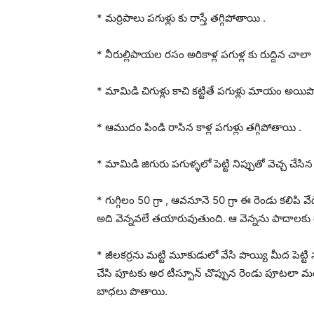
* మర్రిపాలు పగుళ్లు కు రాస్తే తగ్గిపోతాయి .
* నీరుల్లిపాయల రసం అరికాళ్ల పగుళ్ల కు రుద్దిన చ
* మామిడి చిగుళ్లు కాచి కట్టితే పగుళ్లు మాయం అయి
* ఆముదం పిండి రాసిన కాళ్ల పగుళ్లు తగ్గిపోతాయి .
* మామిడి జిగురు పగుళ్ళలో పెట్టి నిప్పుతో వెచ్చ చేసిన
* గుగ్గిలం 50 గ్రా , ఆవనూనె 50 గ్రా ఈ రెండు కలిపి 
అది వెన్నవలే తయారువుతుంది. ఆ వెన్నను పాదాలకు రా
* జీలకర్రను మట్టి మూకుడులో వేసి పొయ్యి మీద పెట్టి 
చేసి పూటకు అర టీస్పూన్ చొప్పున రెండు పూటలా మంచి న
బాధలు పొతాయి.