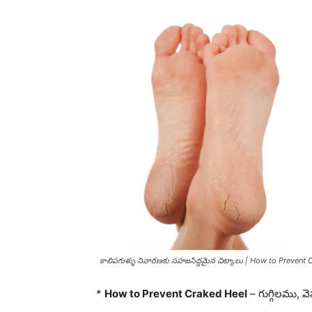
కాలిపగుళ్ళు నివారణకు సహజసిద్ధమైన చిట్కాలు | How to Prevent 
*
How to Prevent Craked Heel
– గుగ్గిలము, వె