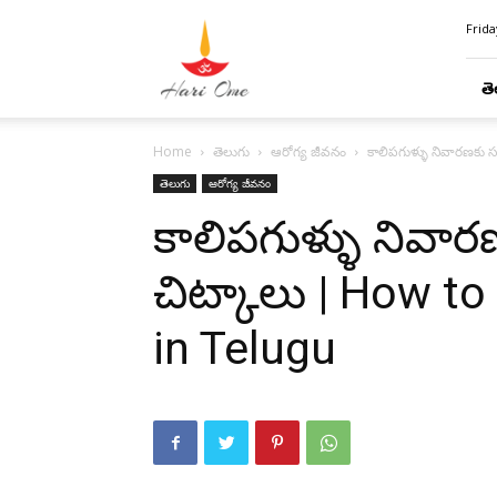
Hari
Frida
Ome
తె
Home
తెలుగు
ఆరోగ్య జీవనం
కాలిపగుళ్ళు నివారణకు
తెలుగు
ఆరోగ్య జీవనం
కాలిపగుళ్ళు నివా
చిట్కాలు | How t
in Telugu