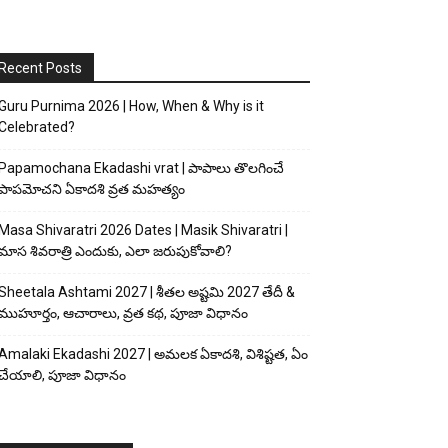
Recent Posts
Guru Purnima 2026 | How, When & Why is it
Celebrated?
Papamochana Ekadashi vrat | పాపాలు తొలగించే
పాపమోచని ఏకాదశి వ్రత మహత్యం
Masa Shivaratri 2026 Dates | Masik Shivaratri |
మాస శివరాత్రి ఎందుకు, ఎలా జరుపుకోవాలి?
Sheetala Ashtami 2027 | శీతల అష్టమి 2027 తేదీ &
ముహూర్తం, ఆచారాలు, వ్రత కథ, పూజా విధానం
Amalaki Ekadashi 2027 | అమలక ఏకాదశి, విశిష్టత, ఏం
చేయాలి, పూజా విధానం