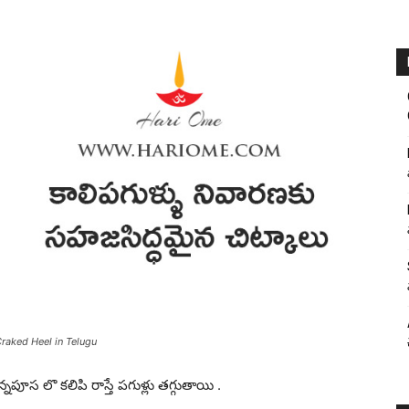
Craked Heel in Telugu
న్నపూస లొ కలిపి రాస్తే పగుళ్లు తగ్గుతాయి .