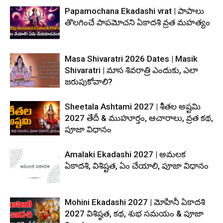
Papamochana Ekadashi vrat | పాపాలు
తొలగించే పాపమోచని ఏకాదశి వ్రత మహత్యం
Masa Shivaratri 2026 Dates | Masik
Shivaratri | మాస శివరాత్రి ఎందుకు, ఎలా
జరుపుకోవాలి?
Sheetala Ashtami 2027 | శీతల అష్టమి
2027 తేదీ & ముహూర్తం, ఆచారాలు, వ్రత కథ,
పూజా విధానం
Amalaki Ekadashi 2027 | అమలక
ఏకాదశి, విశిష్టత, ఏం చేయాలి, పూజా విధానం
Mohini Ekadashi 2027 | మోహినీ ఏకాదశి
2027 విశిష్ఠత, కథ, శుభ సమయం & పూజా