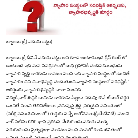
బ్యాంబు ట్రీ( వెదురు చెట్టు)
బ్యాంబు ట్రీ దీనినే వెదురు చెట్టు అని కూడ అంటారు.ఇది గ్రీన్ కలర్ లో
ఉంటుంది.ఇది మన నవగ్రహాలలో బుథ గ్రహానికి చెందినది.బుధుడు
వ్యాపార వృద్ది కారకుడు కావటం వలన ఇది వ్యాపార సంస్థలలో ఉంచితే
వ్యాపారం దిన దినాభివృథ్ధి చెందుతుంది.వ్యాపార సంస్థలలో నరథిష్టికి ‘
ఆకర్షణకు ,వ్యాపారభివృథ్థికి చాలా మంచిది .
విద్యకి,వాక్ శుద్దికి బుధుడు కారకుడు.పిల్లలు చదువు కొనే టేబుల్ దగ్గర
ఉంచితే మం
చి తెలివితేటలు ,చదువుపై శ్రద్ద ,సరియైన సమయంలో
(పరీక్ష సమయములలో ) గుర్తుకు వచ్చే ఆలోచనలు(క్రియేటివిటి) .మంచి
వాక్ పటిమ కలిగి భావ ప్రకటన చేయగలడు.వెదురు మొక్క
పెరుగుదలను ప్రత్యక్షంగా చూడటం వలన మనలో కూడ జీవితంలో
ఉన్నత స్ధాయికి ఎదగాలనే భావన కలుగుతుంది.