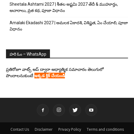
Sheetala Ashtami 2027 | శీతల అష్టమి 2027 తేదీ & ముహూర్తం,
ఆచారాలు, వ్రత కథ, పూజా విధానం
Amalaki Ekadashi 2027 | అమలక ఏకాదశి, విశిష్టత, ఏం చేయాలి, పూజా
విధానం
హరి ఓం – WhatsApp
ప్రతిరోజూ వాట్స్ ఆప్ ద్వారా ఆధ్యాత్మిక సమాచారం తెలుగులో
పొందాలనుకుంటే
ఇక్కడ క్లిక్ చేయండి
Contact Us
Disclaimer
Privacy Policy
Terms and conditions