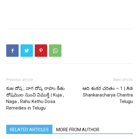
Previous article
Next article
కుజ దోష , నాగ దోష, రాహు కేతు
ఆది శంకర చరితం – 1 | Adi
దోషముల నుంచి విముక్తి | Kuja ,
Shankaracharya Charitra
Naga , Rahu Kethu Dosa
Telugu
Remedies in Telugu
RELATED ARTICLES
MORE FROM AUTHOR