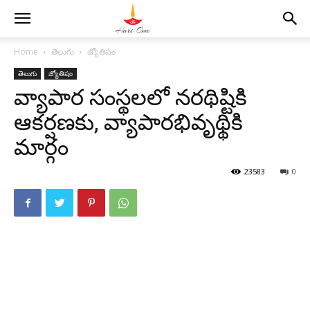
Home
తెలుగు
జ్యోతిషం
తెలుగు
జ్యోతిషం
వ్యాపార సంస్థలలో నరథిష్టికి
ఆకర్షణకు, వ్యాపారభివృథ్థికి
మార్గం
23583
0