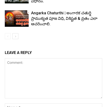
విధానం.
Angarka Chaturthi | అంగారక చతుర్థి
ప్రాముక్యత పూజ విధి, విశిష్టత & వ్రతం ఎలా
ఆచరించాలి.
LEAVE A REPLY