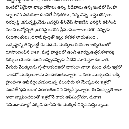
ఇంటిలో ఏమైనా వాస్తు దోషాలు ఉన్న, వీడిపోటు ఉన్న ఇంటిలో సింహా
ద్వారానికి ఎదురుగా ఉంచితే వీథిపోటు ,చిన్న చిన్న వాస్తు దోషాలు
నరదృష్టి ,కనుదృష్టి,చెడు ఎనర్జీని తీసివేసి పాజిటివ్ ఎనర్జీని కలిగించి
మంచి అన్యోన్నత ,ఒకరిపై ఒకరికి ప్రేమానురాగాలు కలిగి ఎప్పుడు
సుఖశాంతులు ,థనాభివృద్దితో ఇల్లు కళకళ లాడుతుంది .
అదృష్టాన్ని తెచ్చిపెట్టే ఈ వెదురు మొక్కలు రకరకాల ఆకృతులలో
రూపొందించిన గాజు ,మట్టి పాత్రలలో ఉంచి తూర్పు,ఉత్తర,ఈశాన్య
దిక్కుల యందు ఉంచి అప్పుడప్పుడు నీటిని మారుస్తూ ఉండాలి.
వెదురు మొక్కలను గృహాలకంరణలో భాగంగా చాలా మంది తమ ఇళ్లలో
‘ఇండరో మొక్కలుగా’ను పెంచుకుంటున్నారు. ‘వెదురు మొక్కలను’ లక్కి
ప్లాంట్స్‌గా అభివర్ణించుకుంటున్న పలువురు ఈ మొక్కలను ఇళ్లలో
పెంచితే ‘ధన బలం’ పెరుగుతుందని విశ్వసిస్తున్నారు. ఈ సంస్కృతి అలా
అలా వ్యాపించటంతో ఇళ్లలోనే కాదు ఆఫీసుల్లోనూ, దుకాణ
సముదాయాల్లో ఎక్కడ చూసిన ఈ మొక్కలే దర్శనమిస్తున్నాయి.