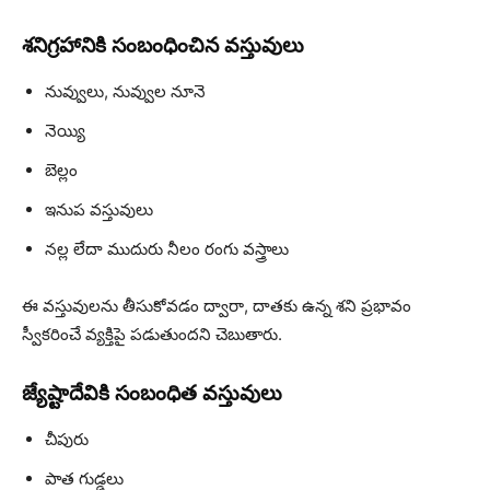
శనిగ్రహానికి సంబంధించిన వస్తువులు
నువ్వులు, నువ్వుల నూనె
నెయ్యి
బెల్లం
ఇనుప వస్తువులు
నల్ల లేదా ముదురు నీలం రంగు వస్త్రాలు
ఈ వస్తువులను తీసుకోవడం ద్వారా, దాతకు ఉన్న శని ప్రభావం
స్వీకరించే వ్యక్తిపై పడుతుందని చెబుతారు.
జ్యేష్టాదేవికి సంబంధిత వస్తువులు
చీపురు
పాత గుడ్డలు