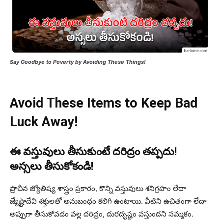
Say Goodbye to Poverty by Avoiding These Things!
Avoid These Items to Keep Bad
Luck Away!
ఈ వస్తువులు తీసుకుంటే దరిద్రం తప్పదు!
అస్సలు తీసుకోకండి!
ప్రాచీన జ్యోతిష్య శాస్త్రం ప్రకారం, కొన్ని వస్తువులు శనిగ్రహం లేదా
జ్యేష్టాదేవి శక్తులతో అనుబంధం కలిగి ఉంటాయి. వీటిని ఉచితంగా లేదా
అప్పుగా తీసుకోవడం వల్ల దరిద్రం, దురదృష్టం వస్తుందని నమ్మకం.