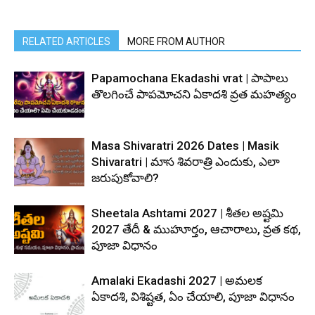
RELATED ARTICLES
MORE FROM AUTHOR
Papamochana Ekadashi vrat | పాపాలు
తొలగించే పాపమోచని ఏకాదశి వ్రత మహత్యం
Masa Shivaratri 2026 Dates | Masik
Shivaratri | మాస శివరాత్రి ఎందుకు, ఎలా
జరుపుకోవాలి?
Sheetala Ashtami 2027 | శీతల అష్టమి
2027 తేదీ & ముహూర్తం, ఆచారాలు, వ్రత కథ,
పూజా విధానం
Amalaki Ekadashi 2027 | అమలక
ఏకాదశి, విశిష్టత, ఏం చేయాలి, పూజా విధానం