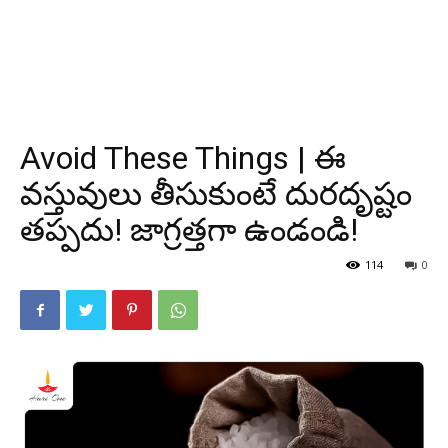
Avoid These Things | ఈ
వస్తువులు తీసుకుంటే దురదృష్టం
తప్పదు! జాగ్రత్తగా ఉండండి!
114
0