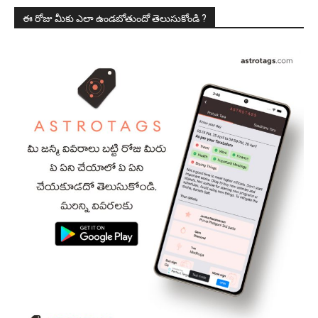
ఈ రోజు మీకు ఎలా ఉండబోతుందో తెలుసుకోండి ?