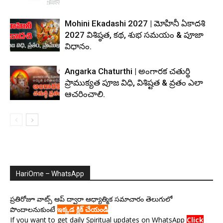
Mohini Ekadashi 2027 | మోహినీ ఏకాదశి
2027 విశిష్ఠత, కథ, శుభ సమయం & పూజా
విధానం.
Angarka Chaturthi | అంగారక చతుర్థి
ప్రాముక్యత పూజ విధి, విశిష్టత & వ్రతం ఎలా
ఆచరించాలి.
HariOme – WhatsApp
ప్రతిరోజూ వాట్స్ ఆప్ ద్వారా ఆధ్యాత్మిక సమాచారం తెలుగులో
పొందాలనుకుంటే
ఇక్కడ క్లిక్ చేయండి
If you want to get daily Spiritual updates on WhatsApp
Click