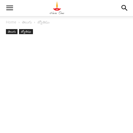
Home
తెలుగు
జ్యోతిషం
తెలుగు
జ్యోతిషం