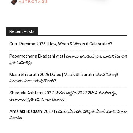
Recent Posts
Guru Purnima 2026 | How, When & Why is it Celebrated?
Papamochana Ekadashi vrat | పాపాలు తొలగించే పాపమోచని ఏకాదశి
వ్రత మహత్యం
Masa Shivaratri 2026 Dates | Masik Shivaratri | మాస శివరాత్రి
ఎందుకు, ఎలా జరుపుకోవాలి?
Sheetala Ashtami 2027 | శీతల అష్టమి 2027 తేదీ & ముహూర్తం,
ఆచారాలు, వ్రత కథ, పూజా విధానం
Amalaki Ekadashi 2027 | అమలక ఏకాదశి, విశిష్టత, ఏం చేయాలి, పూజా
విధానం