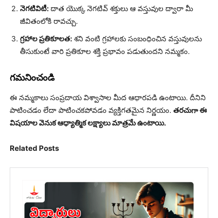
నెగటివిటీ:
దాత యొక్క నెగటివ్ శక్తులు ఆ వస్తువుల ద్వారా మీ
జీవితంలోకి రావచ్చు.
గ్రహాల ప్రతికూలత:
శని వంటి గ్రహాలకు సంబంధించిన వస్తువులను
తీసుకుంటే వారి ప్రతికూల శక్తి ప్రభావం పడుతుందని నమ్మకం.
గమనించండి
ఈ నమ్మకాలు సంప్రదాయ విశ్వాసాల మీద ఆధారపడి ఉంటాయి. దీనిని
పాటించడం లేదా పాటించకపోవడం వ్యక్తిగతమైన నిర్ణయం.
తరచుగా ఈ
విషయాల వెనుక ఆధ్యాత్మిక లక్ష్యాలు మాత్రమే ఉంటాయి.
Related Posts