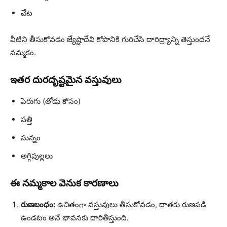
చేట
వీటిని తీసుకోవడం జ్యేష్టాదేవి కోపానికి గురిచేసి దారిద్ర్యాన్ని తెస్తుందనే
నమ్మకం.
ఇతర దురదృష్టమైన వస్తువులు
పెరుగు (తోడు కోసం)
పత్తి
సున్నం
అగ్గిపుల్లలు
ఈ నమ్మకాల వెనుక కారణాలు
రుణబంధం:
ఉచితంగా వస్తువులు తీసుకోవడం, దాతకు రుణపడి
ఉండటం అనే భావనకు దారితీస్తుంది.