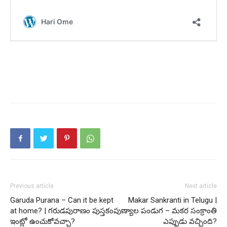
Previous article
Next article
Garuda Purana – Can it be kept
Makar Sankranti in Telugu |
at home? | గరుడపురాణం పుస్తకం
పుణ్యాల పండుగ – మకర సంక్రాంతి
ఇంట్లో ఉంచుకోవచ్చా?
ఎప్పుడు వచ్చింది?