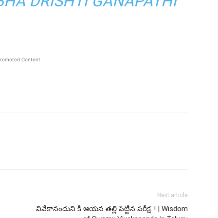
SHUBHA DRISHTI GANAPATHI
romoted Content
Next article
వివేకానందుని కి ఆయన తల్లి పెట్టిన పరీక్ష..! | Wisdom