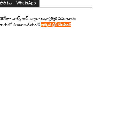
హరి ఓం – WhatsApp
రతిరోజూ వాట్స్ ఆప్ ద్వారా ఆధ్యాత్మిక సమాచారం
లుగులో పొందాలనుకుంటే
ఇక్కడ క్లిక్ చేయండి