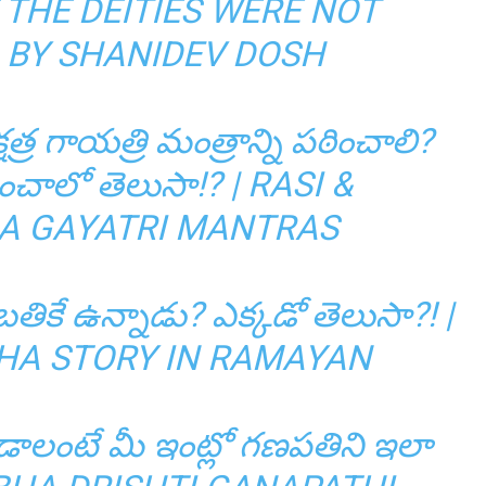
 THE DEITIES WERE NOT
 BY SHANIDEV DOSH
్షత్ర గాయత్రి మంత్రాన్ని పఠించాలి?
పఠించాలో తెలుసా!? | RASI &
A GAYATRI MANTRAS
ికే ఉన్నాడు? ఎక్కడో తెలుసా?! |
A STORY IN RAMAYAN
ాలంటే మీ ఇంట్లో గ‌ణ‌ప‌తిని ఇలా