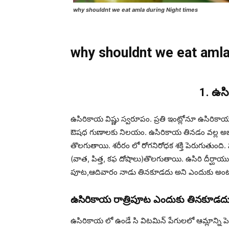
why shouldnt we eat amla during Night times
why shouldnt we eat aml
1.
ఉసి
ఉసిరికాయ విష్ణు స్వరూపం. ప్రతి ఇంట్లోనూ ఉసిరి
ఔషధ గుణాలకు నిలయం. ఉసిరికాయ తినడం వల్ల అజీర్త
తొలగుతాయి. శరీరం లో రోగనిరోధక శక్తి పెరుగుతుంది
(వాత, పిత్త, కఫ దోషాలు)తొలగుతాయి. ఉసిరి దీర్ఘాయు
పూట,ఆదివారం నాడు తినకూడదు అని ఎందుకు అంట
ఉసిరికాయ రాత్రిపూట ఎందుకు తినకూడద
ఉసిరికాయ లో ఉండే సి విటమిన్ పేగులలో ఆమ్లాన్ని ప