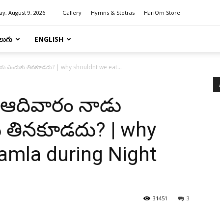
y, August 9, 2026
Gallery
Hymns & Stotras
HariOm Store
లుగు
ENGLISH
ాయ ఎందుకు తినకూడదు? | why shouldnt we eat...
 ఆదివారం నాడు
 తినకూడదు? | why
amla during Night
31451
3