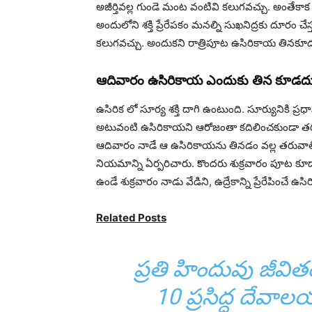
అజీర్తివల్ల గుండె మంట వంటివి కలుగవచ్చు. అంతేకాక ఉస
అందులోని శక్తి ప్రేరేపకం మనల్ని సుఖనిద్రకు దూరం 
కలుగవచ్చు. అందుకని రాత్రిపూట ఉసిరికాయ తినకూ
ఆదివారం ఉసిరికాయ ఎందుకు తిన కూడదు
ఉసిరిక లో సూర్య శక్తి దాగి ఉంటుంది. సూర్యునికి
అటువంటి ఉసిరికాయని ఆరోజంతా కదిలించకుండా తరు
ఆదివారం నాడే ఆ ఉసిరికాయను తినడం వల్ల తరువాత
నియమాన్ని ఏర్పరిచారు. కొందరు శుక్రవారం పూట కూడ
ఉండే శుక్రవారం నాడు వేడిని, ఉద్రేకాన్ని ప్రేరేపించే
Related Posts
ప్రతి హిందువు జీవ
10 ప్రసిద్ధ దేవా