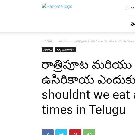
Hari
Sunda
Ome
తె
Home
తెలుగు
రాత్రిపూట మరియు ఆదివారం నాడు ఉసిరిక
తెలుగు
ధర్మ సందేహాలు
రాత్రిపూట మరియు
ఉసిరికాయ ఎందుకు
shouldnt we eat 
times in Telugu