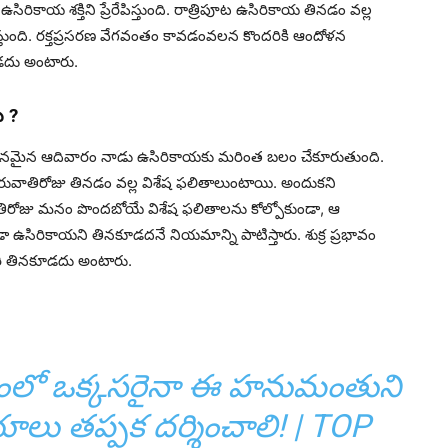
ిరికాయ శక్తిని ప్రేరేపిస్తుంది. రాత్రిపూట ఉసిరికాయ తినడం వల్ల
చేస్తుంది. రక్తప్రసరణ వేగవంతం కావడంవలన కొందరికి ఆందోళన
డదు అంటారు.
 ?
 ప్రధానమైన ఆదివారం నాడు ఉసిరికాయకు మరింత బలం చేకూరుతుంది.
వాతిరోజు తినడం వల్ల విశేష ఫలితాలుంటాయి. అందుకని
ిరోజు మనం పొందబోయే విశేష ఫలితాలను కోల్పోకుండా, ఆ
ా ఉసిరికాయని తినకూడదనే నియమాన్ని పాటిస్తారు. శుక్ర ప్రభావం
 ఉసిరి తినకూడదు అంటారు.
ితంలో ఒక్కసరైనా ఈ హనుమంతుని
లయాలు తప్పక దర్శించాలి! | TOP