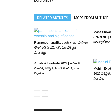
Lord Shiva?
RELATED ARTICLES
MORE FROM AUTHOR
Masa Shivar
Shivaratri | 
జరుపుకోవాలి
Papamochana Ekadashi vrat | పాపాలు
తొలగించే పాపమోచని ఏకాదశి వ్రత
మహత్యం
Amalaki Ekadashi 2027 | అమలక
ఏకాదశి, విశిష్టత, ఏం చేయాలి, పూజా
Mohini Ekad
విధానం
2027 విశిష్
విధానం.