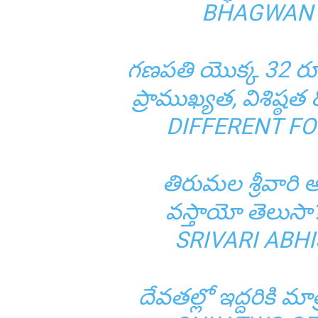
BHAGWAN
గణపతి యొక్క 32 రూ
ప్రాముఖ్యత, విశిష్ఠత 
DIFFERENT F
తిరుమల శ్రీవారి 
వస్తాయో తెలుసా?
SRIVARI ABH
దేవతల్లో ఇద్దరికి మ