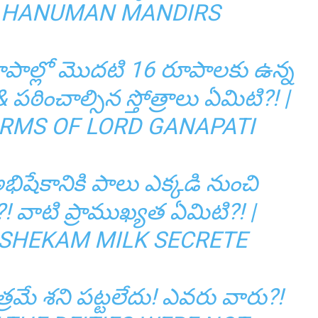
 HANUMAN MANDIRS
పాల్లో మొదటి 16 రూపాలకు ఉన్న
& పఠించాల్సిన స్తోత్రాలు ఏమిటి?! |
ORMS OF LORD GANAPATI
అభిషేకానికి పాలు ఎక్కడి నుంచి
! వాటి ప్రాముఖ్యత ఏమిటి?! |
ISHEKAM MILK SECRETE
ాత్రమే శని పట్టలేదు! ఎవరు వారు?!