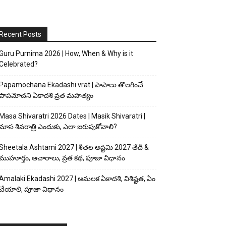
Recent Posts
Guru Purnima 2026 | How, When & Why is it
Celebrated?
Papamochana Ekadashi vrat | పాపాలు తొలగించే
పాపమోచని ఏకాదశి వ్రత మహత్యం
Masa Shivaratri 2026 Dates | Masik Shivaratri |
మాస శివరాత్రి ఎందుకు, ఎలా జరుపుకోవాలి?
Sheetala Ashtami 2027 | శీతల అష్టమి 2027 తేదీ &
ముహూర్తం, ఆచారాలు, వ్రత కథ, పూజా విధానం
Amalaki Ekadashi 2027 | అమలక ఏకాదశి, విశిష్టత, ఏం
చేయాలి, పూజా విధానం