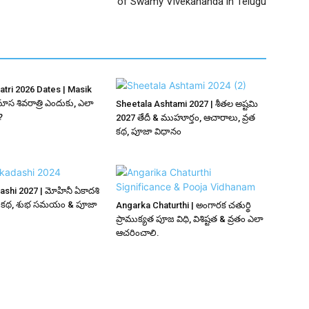
of Swamy Vivekananda in Telugu
atri 2026 Dates | Masik
మాస శివరాత్రి ఎందుకు, ఎలా
Sheetala Ashtami 2027 | శీతల అష్టమి
?
2027 తేదీ & ముహూర్తం, ఆచారాలు, వ్రత
కథ, పూజా విధానం
ashi 2027 | మోహినీ ఏకాదశి
ఠత, కథ, శుభ సమయం & పూజా
Angarka Chaturthi | అంగారక చతుర్థి
ప్రాముక్యత పూజ విధి, విశిష్టత & వ్రతం ఎలా
ఆచరించాలి.