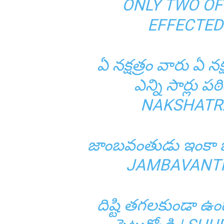
ONLY TWO OF
EFFECTED
ఏ నక్షత్రం వారు ఏ నక
ఎన్ని సార్లు 
NAKSHATR
జాంబవంతుడు ఇంకా బత
JAMBAVANTH
దిష్టి తగలకుండా ఉండ