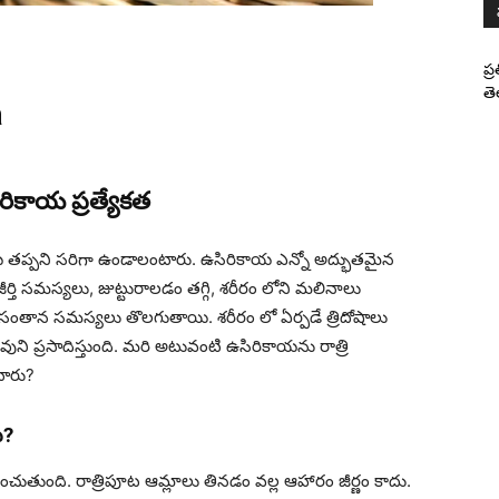
ప్
తె
a
రికాయ ప్రత్యేకత
కాయ తప్పని సరిగా ఉండాలంటారు. ఉసిరికాయ ఎన్నో అద్భుతమైన
ి సమస్యలు, జుట్టురాలడం తగ్గి, శరీరం లోని మలినాలు
. సంతాన సమస్యలు తొలగుతాయి. శరీరం లో ఏర్పడే త్రిదోషాలు
వుని ప్రసాదిస్తుంది. మరి అటువంటి ఉసిరికాయను రాత్రి
ారు?
ు?
ెంచుతుంది. రాత్రిపూట ఆమ్లాలు తినడం వల్ల ఆహారం జీర్ణం కాదు.