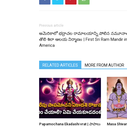
Previous article
అమెరికాలో భద్రాచల రామాలయాన్ని పోలిన నమూనా
తొలి శిలా ఆలయ నిర్మాణం | First Sri Ram Mandir i
America
RELATED ARTICLES
MORE FROM AUTHOR
Papamochana Ekadashi vrat | పాపాలు
Masa Shivar