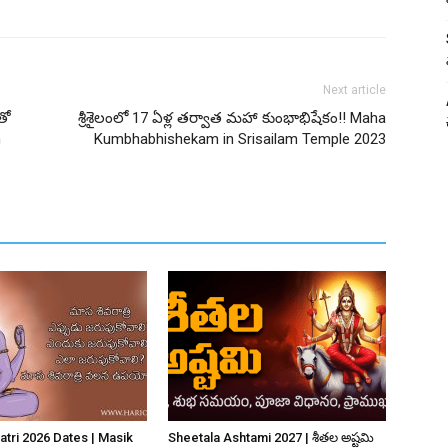
Next article
తో
శ్రీశైలంలో 17 ఏళ్ల తర్వాత మహా కుంభాభిషేకం!! Maha
n
Kumbhabhishekam in Srisailam Temple 2023
atri 2026 Dates | Masik
Sheetala Ashtami 2027 | శీతల అష్టమి