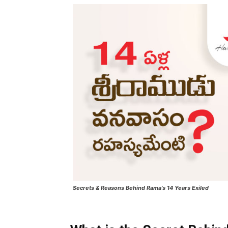
Secrets & Reasons Behind Rama’s 14 Years Exiled