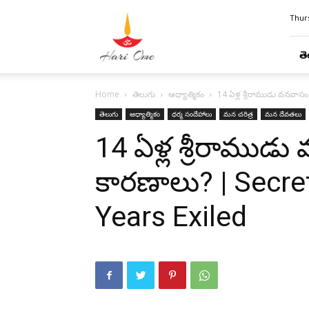
Hari
Thurs
Ome
తె
Home
తెలుగు
ఆధ్యాత్మికం
14 ఏళ్ల శ్రీరాముడు వనవాస
తెలుగు
ఆధ్యాత్మికం
ధర్మ సందేహాలు
మన చరిత్ర
మన దేవతలు
14 ఏళ్ల శ్రీరాము
కారణాలు? | Secre
Years Exiled