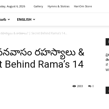
day, August 6, 2026
Gallery
Hymns & Stotras
HariOm Store
లుగు
ENGLISH
ం రహస్యాలు & కారణాలు? | Secret Behind Rama’s 14...
డు వనవాసం రహస్యాలు &
ప్
తె
t Behind Rama’s 14
If
W
2003
0