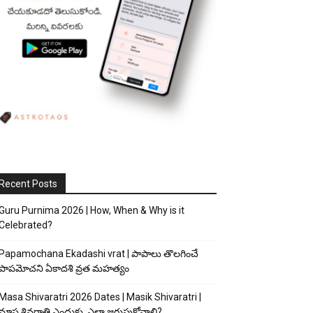
Recent Posts
Guru Purnima 2026 | How, When & Why is it
Celebrated?
Papamochana Ekadashi vrat | పాపాలు తొలగించే
పాపమోచని ఏకాదశి వ్రత మహత్యం
Masa Shivaratri 2026 Dates | Masik Shivaratri |
మాస శివరాత్రి ఎందుకు, ఎలా జరుపుకోవాలి?