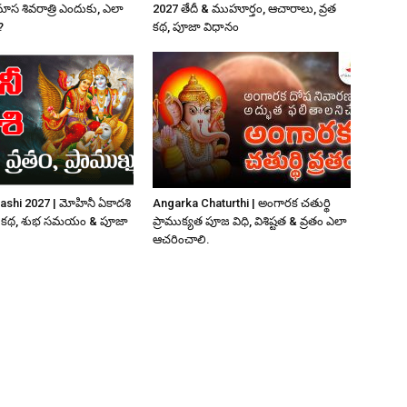
మాస శివరాత్రి ఎందుకు, ఎలా
2027 తేదీ & ముహూర్తం, ఆచారాలు, వ్రత
?
కథ, పూజా విధానం
ashi 2027 | మోహినీ ఏకాదశి
Angarka Chaturthi | అంగారక చతుర్థి
ఠత, కథ, శుభ సమయం & పూజా
ప్రాముక్యత పూజ విధి, విశిష్టత & వ్రతం ఎలా
ఆచరించాలి.