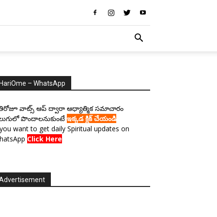
HariOme – WhatsApp
రతిరోజూ వాట్స్ ఆప్ ద్వారా ఆధ్యాత్మిక సమాచారం
లుగులో పొందాలనుకుంటే
ఇక్కడ క్లిక్ చేయండి
 you want to get daily Spiritual updates on
hatsApp
Click Here
Advertisement