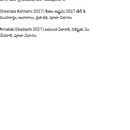
Sheetala Ashtami 2027 | శీతల అష్టమి 2027 తేదీ &
ముహూర్తం, ఆచారాలు, వ్రత కథ, పూజా విధానం
Amalaki Ekadashi 2027 | అమలక ఏకాదశి, విశిష్టత, ఏం
చేయాలి, పూజా విధానం