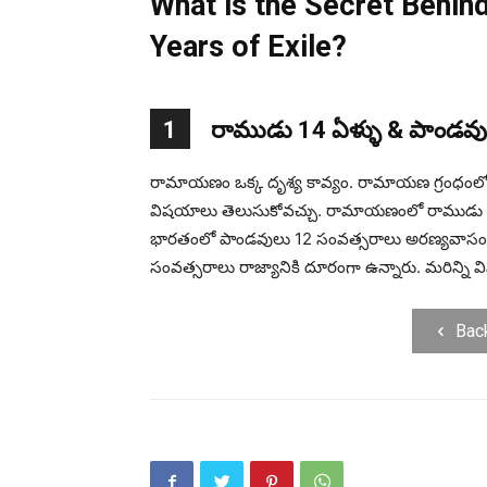
What is the Secret Behin
Years of Exile?
1
రాముడు 14 ఏళ్ళు & పాండవు
రామాయణం ఒక్క దృశ్య కావ్యం. రామాయణ గ్రంధంలో ప్
విషయాలు తెలుసుకోవచ్చు. రామాయణంలో రాముడు 14
భారతంలో పాండవులు 12 సంవత్సరాలు అరణ్యవాసం చ
సంవత్సరాలు రాజ్యానికి దూరంగా ఉన్నారు. మరిన్ని 
Bac