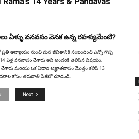
d Rama’s 14 Years & Pandavas’
లు ఏళ్ళు వనవసం వెనక ఉన్న రహస్యమేంటి?
రతి అధ్యాయం నుంచి మన జీవితానికి సంబంధించి ఎన్నో గొప్ప
 ఏళ్ల వనవాసం చేశారు అని అందరికీ తెలిసిన విషయం.
ేశారు మరియు ఒక ఏడాది అజ్ఞాతవాసం మొత్తం కలిపి 13
వివరాల కోసం తరువాతి పేజీలో చూడండి.
k
Next