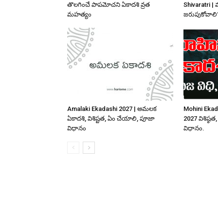
తొలగించే పాపమోచని ఏకాదశి వ్రత
Shivaratri | 
మహత్యం
జరుపుకోవాలి
Amalaki Ekadashi 2027 | అమలక
Mohini Ekad
ఏకాదశి, విశిష్టత, ఏం చేయాలి, పూజా
2027 విశిష్
విధానం
విధానం.