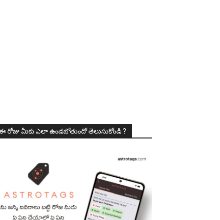
ఈ రోజు మీకు ఎలా ఉండబోతుందో తెలుసుకోండి ?