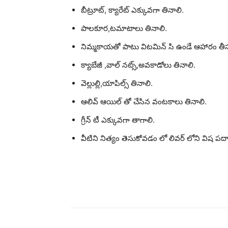
బీట్రూట్, క్యారేట్ ఎక్కువగా తినాలి.
పాలకూర,టమాటాలు తినాలి.
నిమ్మకాయతో పాటు విటమిన్ సి ఉండే ఆహారం తీస
క్యాబేజీ ,వాల్ నట్స్,అవకాడోలు తినాలి.
వెల్లుల్లి,యాపిల్స్ తినాలి.
ఆలివ్ ఆయిల్ తో చేసిన వంటకాలు తినాలి.
గ్రీన్ టీ ఎక్కువగా తాగాలి.
వీటిని నిత్యం తెసుకోవడం లో లివర్ లోని విష పద