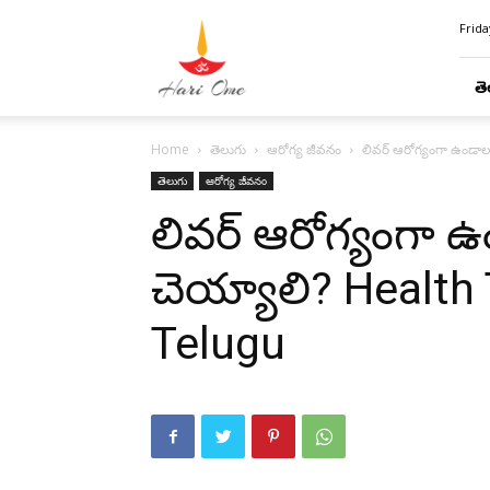
Hari
Frida
Ome
తె
Home
తెలుగు
ఆరోగ్య జీవనం
లివర్ ఆరోగ్యంగా ఉండాల
తెలుగు
ఆరోగ్య జీవనం
లివర్ ఆరోగ్యంగా 
చెయ్యాలి? Health 
Telugu