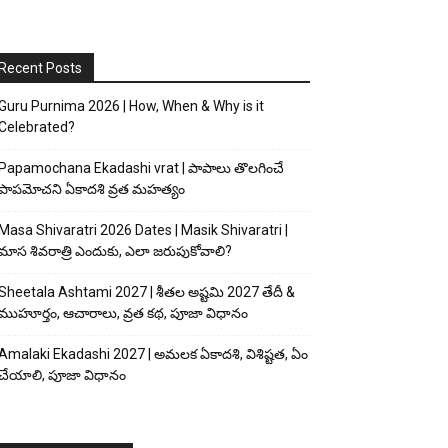
Recent Posts
Guru Purnima 2026 | How, When & Why is it
Celebrated?
Papamochana Ekadashi vrat | పాపాలు తొలగించే
పాపమోచని ఏకాదశి వ్రత మహత్యం
Masa Shivaratri 2026 Dates | Masik Shivaratri |
మాస శివరాత్రి ఎందుకు, ఎలా జరుపుకోవాలి?
Sheetala Ashtami 2027 | శీతల అష్టమి 2027 తేదీ &
ముహూర్తం, ఆచారాలు, వ్రత కథ, పూజా విధానం
Amalaki Ekadashi 2027 | అమలక ఏకాదశి, విశిష్టత, ఏం
చేయాలి, పూజా విధానం