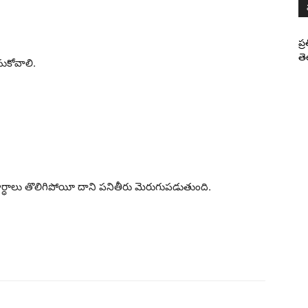
ప్
తె
ుకోవాలి.
ార్ధాలు తొలిగిపోయీ దాని పనితీరు మెరుగుపడుతుంది.