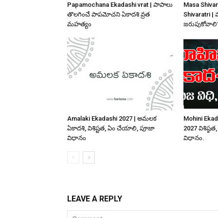
Papamochana Ekadashi vrat | పాపాలు
Masa Shivar
తొలగించే పాపమోచని ఏకాదశి వ్రత
Shivaratri | 
మహత్యం
జరుపుకోవాలి
Amalaki Ekadashi 2027 | అమలక
Mohini Ekad
ఏకాదశి, విశిష్టత, ఏం చేయాలి, పూజా
2027 విశిష్
విధానం
విధానం.
LEAVE A REPLY