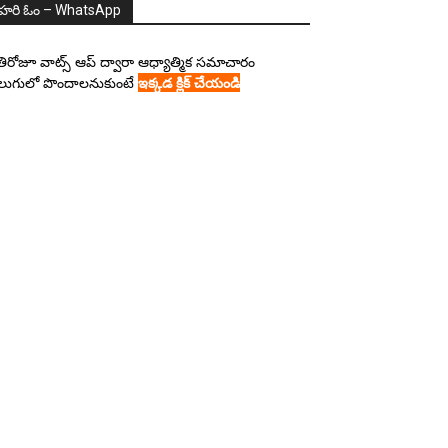
హరి ఓం – WhatsApp
రతిరోజూ వాట్స్ ఆప్ ద్వారా ఆధ్యాత్మిక సమాచారం
లుగులో పొందాలనుకుంటే
ఇక్కడ క్లిక్ చేయండి