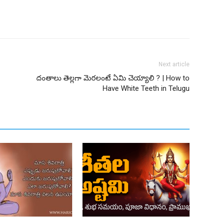
Next article
దంతాలు తెల్లగా మెరలంటే ఏమి చెయ్యాలి ? | How to
Have White Teeth in Telugu