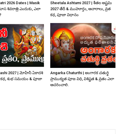
atri 2026 Dates | Masik
Sheetala Ashtami 2027 | శీతల అష్టమి
మాస శివరాత్రి ఎందుకు, ఎలా
2027 తేదీ & ముహూర్తం, ఆచారాలు, వ్రత
?
కథ, పూజా విధానం
ashi 2027 | మోహినీ ఏకాదశి
Angarka Chaturthi | అంగారక చతుర్థి
ఠత, కథ, శుభ సమయం & పూజా
ప్రాముక్యత పూజ విధి, విశిష్టత & వ్రతం ఎలా
ఆచరించాలి.