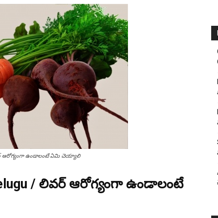
ర్ ఆరోగ్యంగా ఉండాలంటే ఏమి చెయ్యాలి
elugu / లివర్ ఆరోగ్యంగా ఉండాలంటే