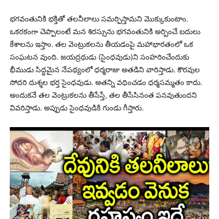
భగవంతునికి భక్తితో తలనీలాలు సమర్పిస్తామని మొక్కుకుంటాం.
ఒకరకంగా చెప్పాలంటే మన శిరస్సును భగవంతునికి అర్పించే బదులు
కేశాలను ఇస్తాం. తల వెంట్రుకలను తీయడంపై మహాభారతంలో ఒక
సంఘటన వుంది. జయద్రధుడు (సైంధవుడు)ని సంహరించేందుకు
భీముడు సిద్ధమైన నేపథ్యంలో ధర్మరాజు అతడిని వారిస్తాడు. కౌరవుల
సోదరి దుశ్శల భర్త సైంధవుడు. అతన్ని వధించడం ధర్మసమ్మతం కాదు.
అందుకనే తల వెంట్రుకలను తీసేస్తే, తల తీసేసినంత పనవుతుందని
వివరిస్తాడు. అప్పుడు సైంధవుడికి గుండు గీస్తారు.