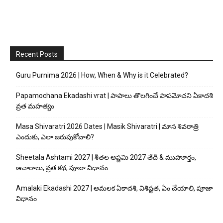
Recent Posts
Guru Purnima 2026 | How, When & Why is it Celebrated?
Papamochana Ekadashi vrat | పాపాలు తొలగించే పాపమోచని ఏకాదశి
వ్రత మహత్యం
Masa Shivaratri 2026 Dates | Masik Shivaratri | మాస శివరాత్రి
ఎందుకు, ఎలా జరుపుకోవాలి?
Sheetala Ashtami 2027 | శీతల అష్టమి 2027 తేదీ & ముహూర్తం,
ఆచారాలు, వ్రత కథ, పూజా విధానం
Amalaki Ekadashi 2027 | అమలక ఏకాదశి, విశిష్టత, ఏం చేయాలి, పూజా
విధానం