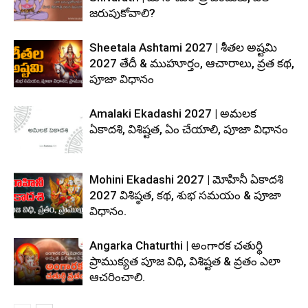
జరుపుకోవాలి?
Sheetala Ashtami 2027 | శీతల అష్టమి
2027 తేదీ & ముహూర్తం, ఆచారాలు, వ్రత కథ,
పూజా విధానం
Amalaki Ekadashi 2027 | అమలక
ఏకాదశి, విశిష్టత, ఏం చేయాలి, పూజా విధానం
Mohini Ekadashi 2027 | మోహినీ ఏకాదశి
2027 విశిష్ఠత, కథ, శుభ సమయం & పూజా
విధానం.
Angarka Chaturthi | అంగారక చతుర్థి
ప్రాముక్యత పూజ విధి, విశిష్టత & వ్రతం ఎలా
ఆచరించాలి.