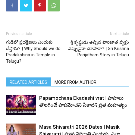
Previous article
Next article
గుడిలో ప్రదక్షిణలు ఎందుకు
శ్రీ కృష్ణుడు తెచ్చిన పారిజాత వృక్షం
చేస్తారు? | Why Should we do
ఎప్పుడైనా చూసారా? | Sri Krishna
Pradakshina in Temple in
Parijatham Story in Telugu
Telugu?
RELATED ARTICLES
MORE FROM AUTHOR
Papamochana Ekadashi vrat | పాపాలు
తొలగించే పాపమోచని ఏకాదశి వ్రత మహత్యం
Masa Shivaratri 2026 Dates | Masik
Shivaratri | మాస శివరాత్రి ఎందుకు, ఎలా