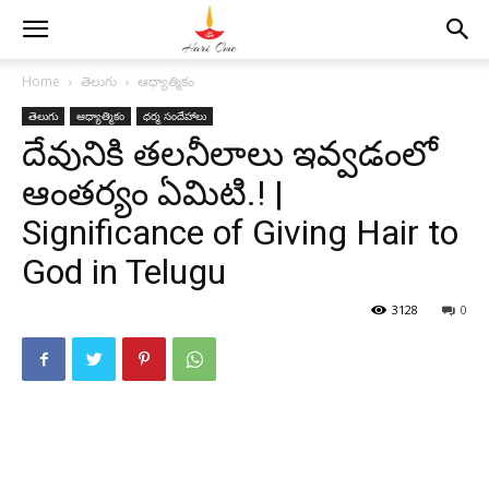
Home
తెలుగు
ఆధ్యాత్మికం
తెలుగు
ఆధ్యాత్మికం
ధర్మ సందేహాలు
దేవునికి తలనీలాలు ఇవ్వడంలో
ఆంతర్యం ఏమిటి.! |
Significance of Giving Hair to
God in Telugu
3128
0