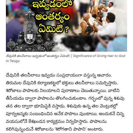
దేవునికి తలనీలాలు ఇవ్వడంలో ఆంతర్యం ఏమిటి.! | Significance of Giving Hair to God
in Telugu
దేవునికి తలనీలాలు ఇవ్వడం సంప్రదాయంగా వస్తున్న ఆచారం.
తిరుమల దేవునికి కల్యాణకట్టలో భక్తులు తలనీలాలు సమర్పిస్తారు.
శిరోజాలు పాపాలకు నిలయాలని పురాణాలు చెబుతున్నాయి. వాటిని
తీసేయడం ద్వారా పాపాలను తొలగించుకుంటాం. గర్భంలో వున్న శిశువు
తన తల ద్వారా భూమిపైకి వస్తాడు. శిశువుకు ఉన్న‌ తల వెంట్రుకల్లో
పూర్వజన్మకు సంబంధించిన అనేక పాపాలు వుంటాయి. అందుకనే చిన్న
వయసులోనే కేశఖండన కార్యక్రమం నిర్వహిస్తారు. పాపాలను
కలిగివున్నందునే శిరోజాలను ‘శిరోగతాని పాపాని’ అంటారు.