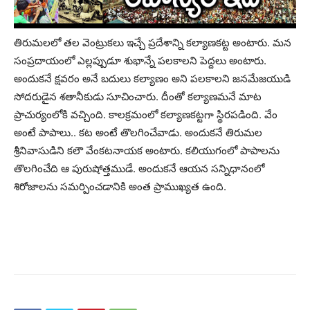
తిరుమలలో తల వెంట్రుకలు ఇచ్చే ప్రదేశాన్ని కల్యాణకట్ట అంటారు. మన
సంప్రదాయంలో ఎల్లప్పుడూ శుభాన్నే పలకాలని పెద్దలు అంటారు.
అందుకనే క్షవరం అనే బదులు కల్యాణం అని పలకాలని జనమేజయుడి
సోదరుడైన శతానీకుడు సూచించారు. దీంతో కల్యాణమనే మాట
ప్రాచుర్యంలోకి వచ్చింది. కాలక్రమంలో కల్యాణకట్టగా స్థిరపడింది. వేం
అంటే పాపాలు.. కట అంటే తొలగించేవాడు. అందుకనే తిరుమల
శ్రీనివాసుడిని కలౌ వేంకటనాయక అంటారు. కలియుగంలో పాపాలను
తొలగించేది ఆ పురుషోత్తముడే. అందుకనే ఆయన సన్నిధానంలో
శిరోజాలను సమర్పించడానికి అంత ప్రాముఖ్యత ఉంది.