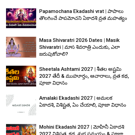
Papamochana Ekadashi vrat | పాపాలు
తొలగించే పాపమోచని ఏకాదశి వ్రత మహత్యం
Masa Shivaratri 2026 Dates | Masik
Shivaratri | మాస శివరాత్రి ఎందుకు, ఎలా
జరుపుకోవాలి?
Sheetala Ashtami 2027 | శీతల అష్టమి
2027 తేదీ & ముహూర్తం, ఆచారాలు, వ్రత కథ,
పూజా విధానం
Amalaki Ekadashi 2027 | అమలక
ఏకాదశి, విశిష్టత, ఏం చేయాలి, పూజా విధానం
Mohini Ekadashi 2027 | మోహినీ ఏకాదశి
2027 విశిష్ఠత, కథ, శుభ సమయం & పూజా