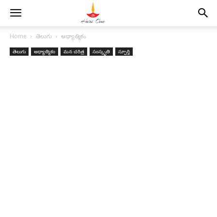
Home
తెలుగు
ఆధ్యాత్మికం
తెలుగు
ఆధ్యాత్మికం
మన చరిత్ర
సంస్కృతి
స్ఫూర్తి