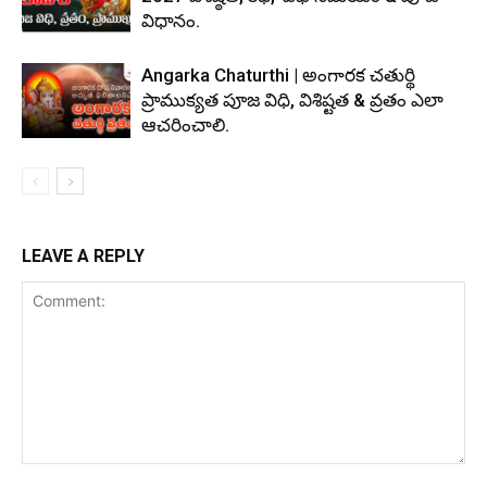
విధానం.
Angarka Chaturthi | అంగారక చతుర్థి
ప్రాముక్యత పూజ విధి, విశిష్టత & వ్రతం ఎలా
ఆచరించాలి.
LEAVE A REPLY