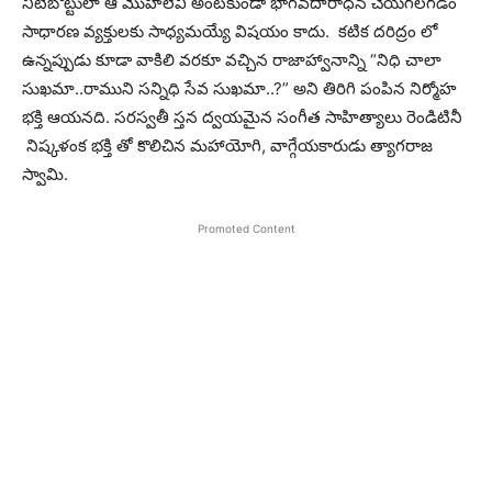
నీటిబొట్టులా ఆ మొహాలెవీ అంటకుండా భాగవదారాధన చేయగలగడం
సాధారణ వ్యక్తులకు సాధ్యమయ్యే విషయం కాదు. కటిక దరిద్రం లో
ఉన్నప్పుడు కూడా వాకిలి వరకూ వచ్చిన రాజాహ్వానాన్ని “నిధి చాలా
సుఖమా..రాముని సన్నిధి సేవ సుఖమా..?” అని తిరిగి పంపిన నిర్మోహ
భక్తి ఆయనది. సరస్వతీ స్తన ద్వయమైన సంగీత సాహిత్యాలు రెండిటినీ
నిష్కళంక భక్తి తో కొలిచిన మహాయోగి, వాగ్గేయకారుడు త్యాగరాజ
స్వామి.
Promoted Content