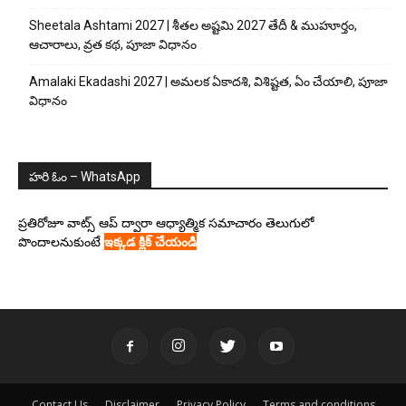
Sheetala Ashtami 2027 | శీతల అష్టమి 2027 తేదీ & ముహూర్తం,
ఆచారాలు, వ్రత కథ, పూజా విధానం
Amalaki Ekadashi 2027 | అమలక ఏకాదశి, విశిష్టత, ఏం చేయాలి, పూజా
విధానం
హరి ఓం – WhatsApp
ప్రతిరోజూ వాట్స్ ఆప్ ద్వారా ఆధ్యాత్మిక సమాచారం తెలుగులో
పొందాలనుకుంటే
ఇక్కడ క్లిక్ చేయండి
Contact Us
Disclaimer
Privacy Policy
Terms and conditions