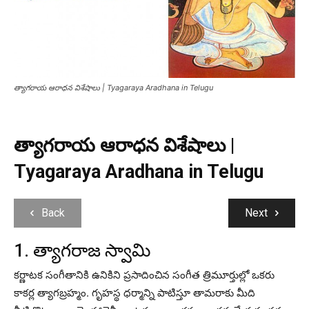
త్యాగరాయ ఆరాధన విశేషాలు | Tyagaraya Aradhana in Telugu
త్యాగరాయ ఆరాధన విశేషాలు |
Tyagaraya Aradhana in Telugu
Back
Next
1. త్యాగరాజ స్వామి
కర్ణాటక సంగీతానికి ఉనికిని ప్రసాదించిన సంగీత త్రిమూర్తుల్లో ఒకరు
కాకర్ల త్యాగబ్రహ్మం. గృహస్థ ధర్మాన్ని పాటిస్తూ తామరాకు మీది