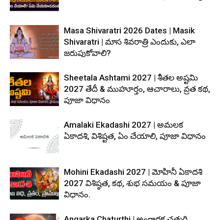
Masa Shivaratri 2026 Dates | Masik
Shivaratri | మాస శివరాత్రి ఎందుకు, ఎలా
జరుపుకోవాలి?
Sheetala Ashtami 2027 | శీతల అష్టమి
2027 తేదీ & ముహూర్తం, ఆచారాలు, వ్రత కథ,
పూజా విధానం
Amalaki Ekadashi 2027 | అమలక
ఏకాదశి, విశిష్టత, ఏం చేయాలి, పూజా విధానం
Mohini Ekadashi 2027 | మోహినీ ఏకాదశి
2027 విశిష్ఠత, కథ, శుభ సమయం & పూజా
విధానం.
Angarka Chaturthi | అంగారక చతుర్థి