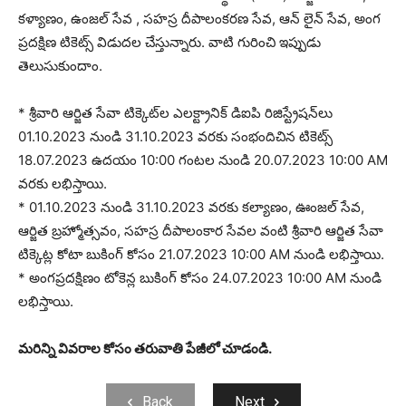
కళ్యాణం, ఉంజల్ సేవ , సహస్ర దీపాలంకరణ సేవ, ఆన్ లైన్ సేవ, అంగ
ప్రదక్షిణ టికెట్స్ విడుదల చేస్తున్నారు. వాటి గురించి ఇప్పుడు
తెలుసుకుందాం.
* శ్రీవారి ఆర్జిత సేవా టిక్కెట్‌ల ఎలక్ట్రానిక్ డిఐపి రిజిస్ట్రేషన్‌లు
01.10.2023 నుండి 31.10.2023 వరకు సంభందిచిన టికెట్స్
18.07.2023 ఉదయం 10:00 గంటల నుండి 20.07.2023 10:00 AM
వరకు లభిస్తాయి.
* 01.10.2023 నుండి 31.10.2023 వరకు కల్యాణం, ఊంజల్ సేవ,
ఆర్జిత బ్రహ్మోత్సవం, సహస్ర దీపాలంకార సేవల వంటి శ్రీవారి ఆర్జిత సేవా
టిక్కెట్ల కోటా బుకింగ్ కోసం 21.07.2023 10:00 AM నుండి లభిస్తాయి.
* అంగప్రదక్షిణం టోకెన్ల బుకింగ్ కోసం 24.07.2023 10:00 AM నుండి
లభిస్తాయి.
మరిన్ని వివరాల కోసం తరువాతి పేజీలో చూడండి.
Back
Next