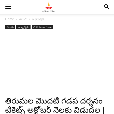
Home
తెలుగు
ఆధ్యాత్మికం
తెలుగు
ఆధ్యాత్మికం
మన దేవాలయాలు
తిరుమల మొదటి గడప దర్శనం
టికెట్స్ అక్టోబర్ నెలకు విడుదల |