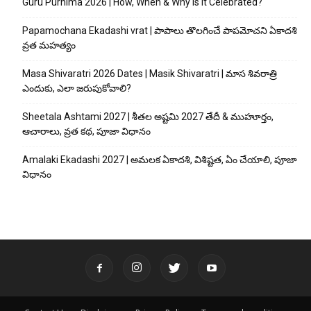
Guru Purnima 2026 | How, When & Why is it Celebrated?
Papamochana Ekadashi vrat | పాపాలు తొలగించే పాపమోచని ఏకాదశి
వ్రత మహత్యం
Masa Shivaratri 2026 Dates | Masik Shivaratri | మాస శివరాత్రి
ఎందుకు, ఎలా జరుపుకోవాలి?
Sheetala Ashtami 2027 | శీతల అష్టమి 2027 తేదీ & ముహూర్తం,
ఆచారాలు, వ్రత కథ, పూజా విధానం
Amalaki Ekadashi 2027 | అమలక ఏకాదశి, విశిష్టత, ఏం చేయాలి, పూజా
విధానం