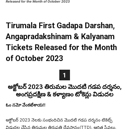
Released for the Month of October 2023
Tirumala First Gadapa Darshan,
Angapradakshinam & Kalyanam
Tickets Released for the Month
of October 2023
1
అక్టోబర్ 2023 తిరుమల మొదటి గడప దర్శనం,
అంగప్రదక్షిణ & కళ్యాణం టోకెన్లు విడుదల
ఓం నమో వేంకటేశాయ!!
అక్టోబర్ 2023 నెలకు సంభందిచిన మొదటి గడప దర్శనం టికెట్స్
విడుదల చేసిన తిరుమల తిరుపతి దేవస్థానం(TTD). ఆర్జిత సేవలు,