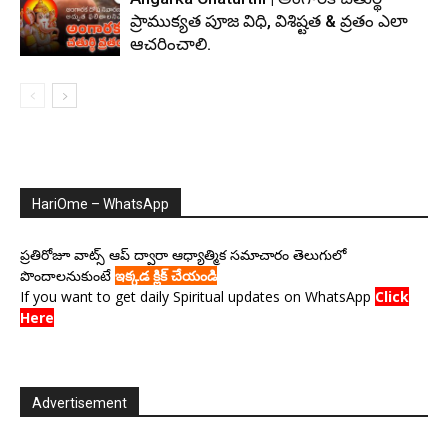
ప్రాముక్యత పూజ విధి, విశిష్టత & వ్రతం ఎలా
ఆచరించాలి.
HariOme – WhatsApp
ప్రతిరోజూ వాట్స్ ఆప్ ద్వారా ఆధ్యాత్మిక సమాచారం తెలుగులో
పొందాలనుకుంటే
ఇక్కడ క్లిక్ చేయండి
If you want to get daily Spiritual updates on WhatsApp
Click
Here
Advertisement