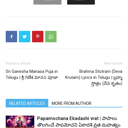
Previous article
Next article
Sri Ganesha Manasa Puja in
Brahma Stotram (Deva
Telugu | శ్రీ గణేశ మానస పూజా
Krutam) Lyrics in Telugu | బ్రహ్మ
స్తోత్రం (దేవ కృతం)
RELATED ARTICLES
MORE FROM AUTHOR
Papamochana Ekadashi vrat | పాపాలు
తొలగించే పాపమోచని ఏకాదశి వ్రత మహత్యం