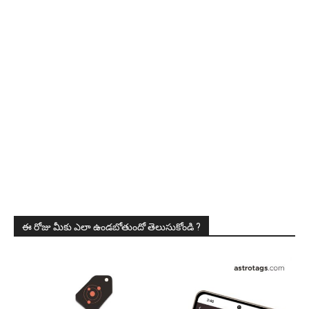
ఈ రోజు మీకు ఎలా ఉండబోతుందో తెలుసుకోండి ?