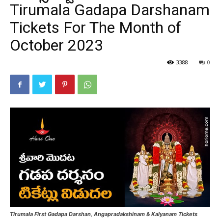
Tirumala Gadapa Darshanam
Tickets For The Month of
October 2023
3388
0
Tirumala First Gadapa Darshan, Angapradakshinam & Kalyanam Tickets