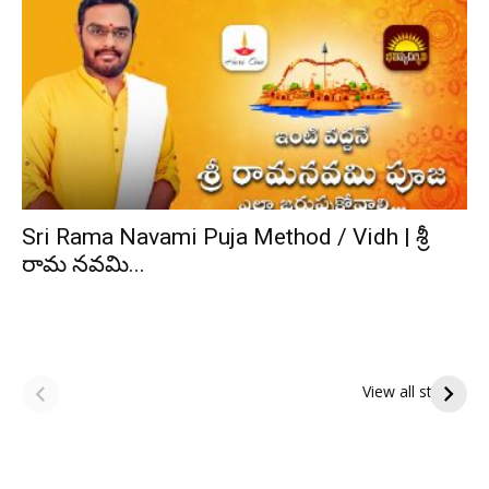
Sri Rama Navami Puja Method / Vidh | శ్రీ
రామ నవమి...
ఆషాఢ అమావాస్య:
ఆషాఢ పౌర్ణమి 2026:
పితృదేవతల ఆశీర్వాదం
ఇంద్రకీలాద్రి గిరి ప్రదక్షిణ
View all stories
పొందే పవిత్ర రోజు