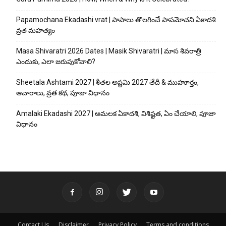
Papamochana Ekadashi vrat | పాపాలు తొలగించే పాపమోచని ఏకాదశి
వ్రత మహత్యం
Masa Shivaratri 2026 Dates | Masik Shivaratri | మాస శివరాత్రి
ఎందుకు, ఎలా జరుపుకోవాలి?
Sheetala Ashtami 2027 | శీతల అష్టమి 2027 తేదీ & ముహూర్తం,
ఆచారాలు, వ్రత కథ, పూజా విధానం
Amalaki Ekadashi 2027 | అమలక ఏకాదశి, విశిష్టత, ఏం చేయాలి, పూజా
విధానం
Contact Us
Disclaimer
Privacy Policy
Terms and conditions