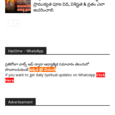
ప్రాముక్యత పూజ విధి, విశిష్టత & వ్రతం ఎలా
ఆచరించాలి.
HariOme – WhatsApp
ప్రతిరోజూ వాట్స్ ఆప్ ద్వారా ఆధ్యాత్మిక సమాచారం తెలుగులో
పొందాలనుకుంటే
ఇక్కడ క్లిక్ చేయండి
If you want to get daily Spiritual updates on WhatsApp
Click
Here
Advertisement