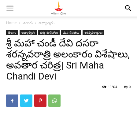
Home
తెలుగు
ఆధ్యాత్మికం
తెలుగు
ఆధ్యాత్మికం
ధర్మ సందేహాలు
మన దేవతలు
శరన్నవరాత్రులు
శ్రీ మహా చండీ దేవి దసరా
శరన్నవరాత్రి అలంకారం విశేషాలు,
అవతార చరిత్ర| Sri Maha
Chandi Devi
19504
0