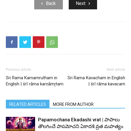
Back
Next
Previous article
Next article
Sri Rama Karnamrutham in
Sri Rama Kavacham in English
English | śrī rāma karṇāmr̥tam
| śrī rāma kavacam
RELATED ARTICLES
MORE FROM AUTHOR
Papamochana Ekadashi vrat | పాపాలు
తొలగించే పాపమోచని ఏకాదశి వ్రత మహత్యం