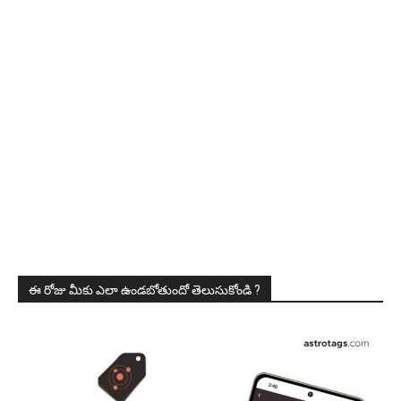
ఈ రోజు మీకు ఎలా ఉండబోతుందో తెలుసుకోండి ?