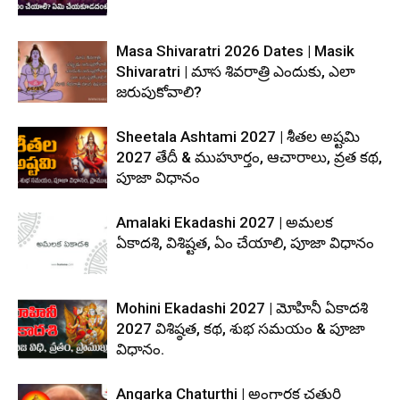
Masa Shivaratri 2026 Dates | Masik
Shivaratri | మాస శివరాత్రి ఎందుకు, ఎలా
జరుపుకోవాలి?
Sheetala Ashtami 2027 | శీతల అష్టమి
2027 తేదీ & ముహూర్తం, ఆచారాలు, వ్రత కథ,
పూజా విధానం
Amalaki Ekadashi 2027 | అమలక
ఏకాదశి, విశిష్టత, ఏం చేయాలి, పూజా విధానం
Mohini Ekadashi 2027 | మోహినీ ఏకాదశి
2027 విశిష్ఠత, కథ, శుభ సమయం & పూజా
విధానం.
Angarka Chaturthi | అంగారక చతుర్థి