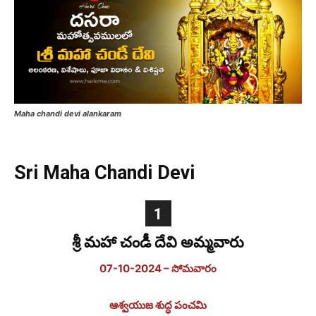
Maha chandi devi alankaram
Sri Maha Chandi Devi
1
శ్రీ మహా చండీ దేవి
అమ్మవారు
07-10-2024 – సోమవారం
ఆశ్వయుజ శుద్ధ పంచమి