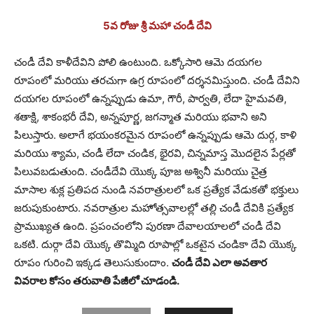
5వ రోజు శ్రీ మహా చండీ దేవి
చండీ దేవి కాళీదేవిని పోలి ఉంటుంది. ఒక్కోసారి ఆమె దయగల
రూపంలో మరియు తరచుగా ఉగ్ర రూపంలో దర్శనమిస్తుంది. చండీ దేవిని
దయగల రూపంలో ఉన్నప్పుడు ఉమా, గౌరీ, పార్వతి, లేదా హైమవతి,
శతాక్షి, శాకంభరీ దేవి, అన్నపూర్ణ, జగన్మాత మరియు భవాని అని
పిలుస్తారు. అలాగే భయంకరమైన రూపంలో ఉన్నప్పుడు ఆమె దుర్గ, కాళి
మరియు శ్యామ, చండీ లేదా చండిక, భైరవి, చిన్నమాస్త మొదలైన పేర్లతో
పిలువబడుతుంది. చండీదేవి యొక్క పూజ అశ్వినీ మరియు చైత్ర
మాసాల శుక్ల ప్రతిపద నుండి నవరాత్రులలో ఒక ప్రత్యేక వేడుకతో భక్తులు
జరుపుకుంటారు. నవరాత్రుల మహోత్సవాలల్లో తల్లి చండీ దేవికి ప్రత్యేక
ప్రాముఖ్యత ఉంది. ప్రపంచంలోని పురణా దేవాలయాలలో చండీ దేవి
ఒకటి. దుర్గా దేవి యొక్క తొమ్మిది రూపాల్లో ఒకటైన చండికా దేవి యొక్క
రూపం గురించి ఇక్కడ తెలుసుకుందాం.
చండీ దేవి ఎలా అవతార
వివరాల కోసం తరువాతి పేజీలో చూడండి.