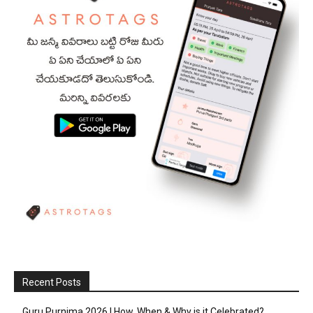
Recent Posts
Guru Purnima 2026 | How, When & Why is it Celebrated?