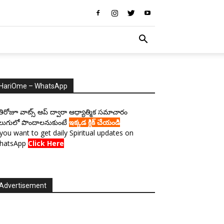
HariOme – WhatsApp
రతిరోజూ వాట్స్ ఆప్ ద్వారా ఆధ్యాత్మిక సమాచారం
లుగులో పొందాలనుకుంటే
ఇక్కడ క్లిక్ చేయండి
 you want to get daily Spiritual updates on
hatsApp
Click Here
Advertisement