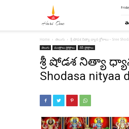
Hari
Frida
Ome
తె
Home
తెలుగు
శ్రీ షోడశ నిత్యా ధ్యాన శ్లోకాలు – Sree 
తెలుగు
మంత్రాలు స్తోత్రాలు
దేవీ స్తోత్రాలు
శ్రీ షోడశ నిత్యా ధ్య
Shodasa nityaa 