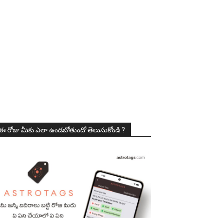
ఈ రోజు మీకు ఎలా ఉండబోతుందో తెలుసుకోండి ?