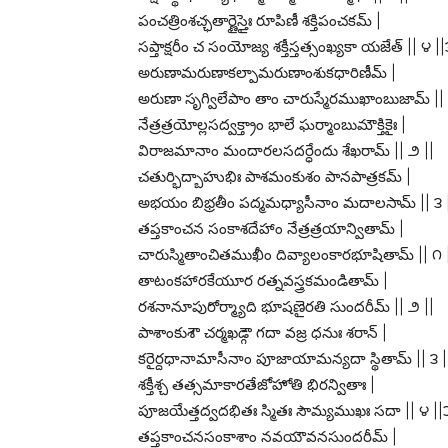
పంచత్రింశచ్ఛతార్ణైస్తైః రూపిణీ శక్తిపంచకమ్ |
సప్తాక్షరీం చ సంయోజ్య శక్తీస్తత్సంఖ్యకా యజేత్ || ౪ ||౩. శ్
అరుణామరుణాకల్పామరుణాంశుకధారిణీమ్ |
అరుణా సృగ్విలేపాం తాం చారుస్మేరముఖాంబుజామ్ || 
నేత్రత్రయోల్లసద్వక్త్రాం భాలే ఘర్మాంబుమౌక్తికైః |
విరాజమానాం మందారలసదర్ధేందు శేఖరామ్ || ౨ ||
చతుర్భిద్బాహుభిః పాశమంకుశం పానపాత్రకమ్ |
అభయం బిభ్రతీం పద్మమధ్యాసీనాం మదాలసామ్ || ౩ ||౪.
తప్తకాంచన సంకాశదేహాం నేత్రత్రయాన్వితామ్ |
చారుస్మితాంచితముఖీం దివ్యాలంకారభూషితామ్ || ౧ 
తాటంకహారకేయూర రత్నవస్త్రకమండితామ్ |
రశనానూపురోర్మ్యాది భూషణైరతి సుందరీమ్ || ౨ ||
పాశాంకుశౌ చర్మఖడ్గౌ గదా వజ్ర ధనుః శరాన్ |
కరైర్దధానామాసీనాం పూజాయామన్యదా స్థితామ్ || ౩ |
శక్తీశ్చ తత్సమాకారతేజోహోతి భిరన్వితాః |
పూజయేత్తద్వదభితః స్మితః సౌమ్యముఖః సదా || ౪ ||౫. శ
తప్తకాంచనసంకాశాం నవయౌవనసుందరీమ్ |