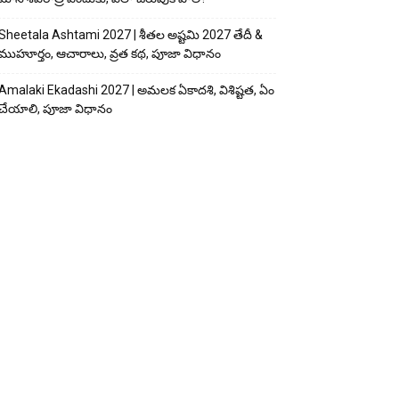
Sheetala Ashtami 2027 | శీతల అష్టమి 2027 తేదీ &
ముహూర్తం, ఆచారాలు, వ్రత కథ, పూజా విధానం
Amalaki Ekadashi 2027 | అమలక ఏకాదశి, విశిష్టత, ఏం
చేయాలి, పూజా విధానం