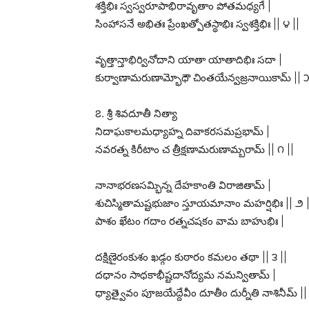
శక్తిభిః స్వస్వరూపాభిరావృతాం పోతమధ్యగే |
సింహాసనే అభితః ప్రేంఖత్పోతస్థాభిః స్వశక్తిభిః || ౪ ||
వృత్తాన్తాభిర్వినోదాని యాతా యాతాదిభిః సదా |
కుర్వాణామరుణామ్భోధౌ చింతయేన్వజ్రనాయికామ్ || ౫
౭. శ్రీ శివదూతీ నిత్యా
నిదాఘకాలమధ్యాహ్న దివాకరసమప్రభామ్ |
నవరత్న కిరీటాం చ త్రీక్షణామరుణామ్బరామ్ || ౧ ||
నానాభరణసమ్భిన్న దేహకాంతి విరాజితామ్ |
శుచిస్మితామష్టభుజాం స్తూయమానాం మహర్షిభిః || ౨ |
పాశం ఖేటం గదాం రత్నచషకం వామ బాహుభిః |
దక్షిణైరంకుశం ఖడ్గం కుఠారం కమలం తథా || ౩ ||
దధానం సాధకాభీష్టదానోద్యమ నమన్వితామ్ |
ధ్యాత్వైవం పూజయేద్దేవీం దూతీం దుర్నీతి నాశినీమ్ ||