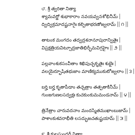
౮. శ్రీ త్వరితా నిత్యా
శ్యామవర్ణో శుభాకారాం నవయవ్వనశోభినీమ్ |
ద్విద్విక్రమాదష్టనాగైః కల్పితాభరణోజ్వలామ్ || ౧ ||
తాటంక మంగదం తద్వద్రశనానూపురాన్వితైః |
విప్రక్షత్రియవిట్సూద్రజాతిభిర్భీమవిగ్రహైః || ౨ ||
పల్లవాంశుకసంవీతాం శిఖిపుచ్ఛకృతైః శుభైః |
వలయైర్భూషితభుజాం మాణిక్యముకుటోజ్వలాం || ౩ |
బర్హి బర్హ కృతాపీడాం తచ్చత్రాం తత్పతాకినీమ్ |
గుంజగుణలసద్వక్షః కుచకుంకుమమండనామ్ || ౪ ||
త్రినేత్రాం చారువదనాం మందస్మితముఖాంబుజామ్ |
పాశాంకుశవరాభీతి లసద్భుజచతుష్టయామ్ || ౫ ||
౯. శ్రీ కులసుందరీ నిత్యా