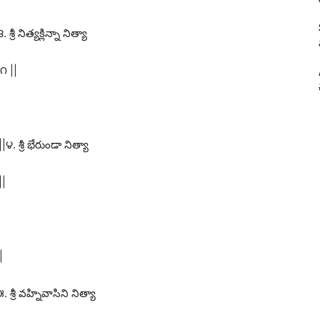
రీ నిత్యక్లిన్నా నిత్యా
౧ ||
 శ్రీ భేరుండా నిత్యా
||
|
్రీ వహ్నివాసిని నిత్యా