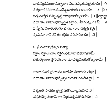
చారుస్మేరముఖామ్భూజాం విలసన్నయనత్రయామ్ || ౧ ||అ
పద్మరాగ కిరీటాంశు సమ్భేదారుణితాంబరామ్ || ౨ |
రత్నమౌక్తిక సమ్భిన్నస్తబకాభరణోజ్వలామ్ || ౩ ||రక్తాబ
దధానాం బాహుభిర్వామైః కల్హారం హేమశృంగకమ్ || ౪
పుష్పేషు మాతులింగం చ దధానాం దక్షిణైః కరైః |
స్వసమానాభిరభితః శక్తిభిః పరిహరితామ్ || ౫ ||
౬. శ్రీ మహావజ్రేశ్వరి నిత్యా
రక్తాం రక్తాంబరాం రక్తగంధమాలావిభూషణామ్ |
చతుర్భుజాం త్రినయనాం మాణిక్యముకుటోజ్వలామ్ || 
పాశాంకుశావిక్షుచాపం దాడిమీ సాయకం తథా |
దధానాం బాహుభిర్నేత్రైః దయాపరశుశీతలైః || ౨ ||
పశ్యంతీ సాధకం త్ర్యశ్ర షట్కోణాబ్జమహీపురే |
చక్రమధ్యే సుఖాసీనాం స్మేరవక్త్రసరోరుహామ్ || ౩ ||