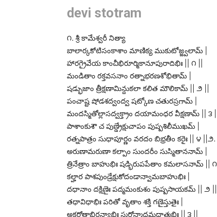
devi stotram
౧. శ్రీ కామేశ్వరీ నిత్యా
బాలార్కకోటిసంకాశాం మాణిక్య ముకుటోజ్జ్వలామ్ |
హారగ్రైవేయ కాంచీభిరూర్మికానూపురాదిభిః || ౧ ||
మండితాం రక్తవసనాం రత్నాభరణశోభితామ్ |
షడ్భుజాం త్రీక్షణామిన్దుకలా కలిత మౌలికామ్ || ౨ ||
పంచాష్ట షోడశద్వంద్వ షట్కోణ చతురస్రగామ్ |
మందస్మితోల్లాసద్వక్త్రాం దయామంధర వీక్షణామ్ || ౩ |
పాశాంకుశౌ చ పుణ్డ్రేక్షుచాపం పుష్పశిలీముఖమ్ |
రత్నపాత్రం సుధాపూర్ణం వరదం బిభ్రతీం కరైః || ౪ ||౨. 
అరుణామరుణా కల్పాం సుందరీం సుస్మితాననామ్ |
త్రినేత్రాం బాహుభిః షడ్భిరుపపేతాం కమలాసనామ్ || ౧
కల్హార పాశపుండ్రేక్షుకోదండాన్వామబాహుభిః |
దధానాం దక్షిణైః పద్మమంకుశం పుష్పసాయకమ్ || ౨ ||
తధావిధాభిః పరితో వృతాం శక్తి గణైస్తుతైః |
అక్షరోత్థాభిరన్యాభిః స్మరోన్మాదమదాత్మభిః || ౩ ||