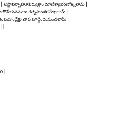
ష్టాభిర్బాహూభిర్యుక్తాం మాణిక్యాభరణోజ్వలామ్ |
|పీతాకౌశేయవసనాం రత్నమంజీరమేఖలామ్ |
్జకంబుపుండ్రేక్షు చాప పూర్ణేందుమండలామ్ |
 ||
౧ ||