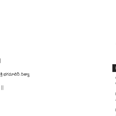
|
శ్రీ భగమాలినీ నిత్యా
 ||