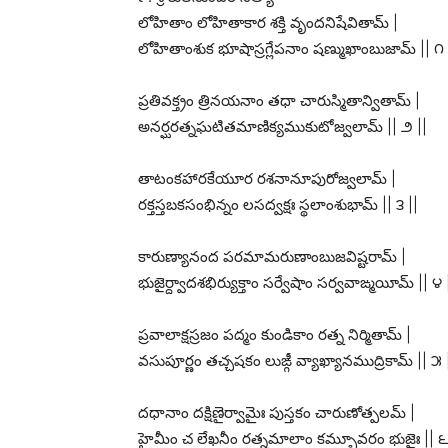
లోహితాం లోహితాకార శక్తి వృందనిషేవితామ్ |
లోహితాంశుక భూషాస్రగ్లేపనాం షణ్ముఖాంబుజామ్ || ౧ 
ప్రతివక్త్రం త్రినయనాం తధా చారుస్మితాన్వితామ్ |
అనర్ఘరత్నఘటితమాణిక్యముకుటోజ్వలామ్ || ౨ ||
తాటంకహారకేయూర రశనానూపురోజ్వలామ్ |
రక్తస్తబకసంభిన్నం లసద్వక్షః స్థలాంశుభామ్ || ౩ ||
కారుణ్యానంద పరమామరుణాంబుజవిష్టరామ్ |
భుజైర్ద్వాదశభిర్యుక్తాం సర్వేషాం సర్వవాఙ్మయీమ్ || ౪ 
ప్రవాలాక్షస్రజం పద్మం కుండికాం రత్న నిర్మితామ్ |
వసుపూర్ణం తచ్చషకం లుఙ్గీ వ్యాఖ్యానముద్రికామ్ || ౫ 
దధానాం దక్షిణైర్వామైః పుస్తకం చారుణోత్పలమ్ |
హైమీం చ లేఖనీం రత్నమాలాం కమ్బూవరం భుజైః || ౬