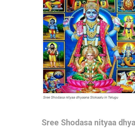
Sree Shodasa nityaa dhyaana Slokaalu in Telugu
Sree Shodasa nityaa dhy