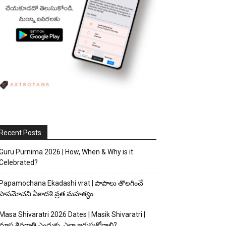
Recent Posts
Guru Purnima 2026 | How, When & Why is it
Celebrated?
Papamochana Ekadashi vrat | పాపాలు తొలగించే
పాపమోచని ఏకాదశి వ్రత మహత్యం
Masa Shivaratri 2026 Dates | Masik Shivaratri |
మాస శివరాత్రి ఎందుకు, ఎలా జరుపుకోవాలి?