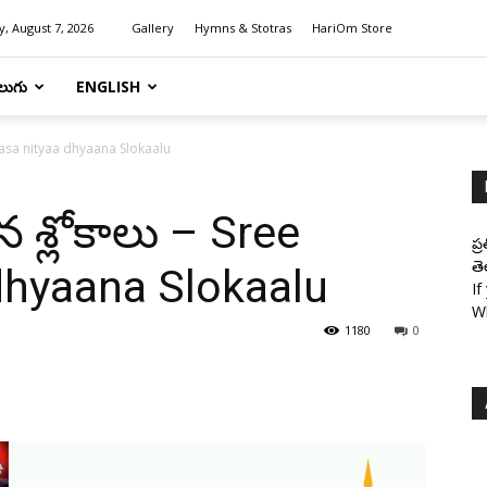
y, August 7, 2026
Gallery
Hymns & Stotras
HariOm Store
లుగు
ENGLISH
Shodasa nityaa dhyaana Slokaalu
ాన శ్లోకాలు – Sree
ప్
తె
dhyaana Slokaalu
If
W
1180
0