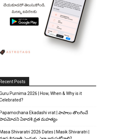
Recent Posts
Guru Purnima 2026 | How, When & Why is it
Celebrated?
Papamochana Ekadashi vrat | పాపాలు తొలగించే
పాపమోచని ఏకాదశి వ్రత మహత్యం
Masa Shivaratri 2026 Dates | Masik Shivaratri |
మాస శివరాత్రి ఎందుకు, ఎలా జరుపుకోవాలి?