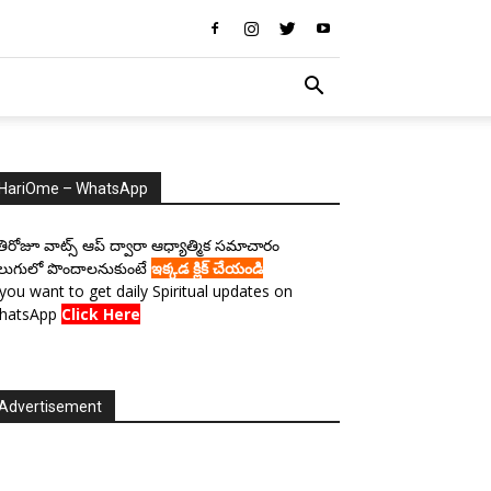
HariOme – WhatsApp
రతిరోజూ వాట్స్ ఆప్ ద్వారా ఆధ్యాత్మిక సమాచారం
లుగులో పొందాలనుకుంటే
ఇక్కడ క్లిక్ చేయండి
 you want to get daily Spiritual updates on
hatsApp
Click Here
Advertisement