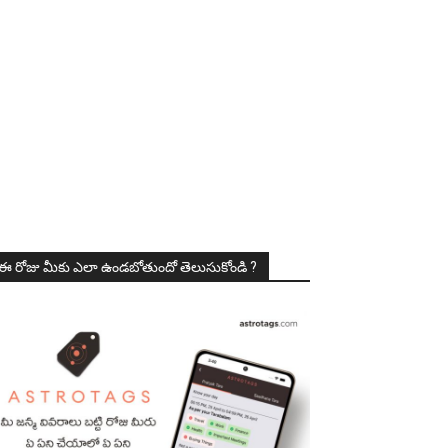
ఈ రోజు మీకు ఎలా ఉండబోతుందో తెలుసుకోండి ?