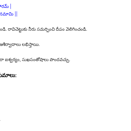
ారమ్ |
నమామి ||
. రావిచెట్టుకు నీరు సమర్పించి దీపం వెలిగించండి.
శీర్వాదాలు లభిస్తాయి.
ారా ఐశ్వర్యం, సుఖసంతోషాలు పొందవచ్చు.
యమాలు:
.