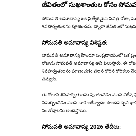
జీవితంలో సుఖశాంతుల కోసం సోమవ
సోమవతి అమావాస్య ఒక ప్రత్యేకమైన పవిత్ర రోజు
శివపార్వతులను పూజించడం ద్వారా జీవితంలో సుఖసంత
సోమవతి అమావాస్య విశిష్టత:
సోమవతి అమావాస్య హిందూ సంప్రదాయంలో ఒక ప్రత్య
రోజును సోమవతి అమావాస్య అని పిలుస్తారు. ఈ రో
శివపార్వతులను పూజించడం వలన కోరిన కోరికలు నెర
నమ్మకం.
ఈ రోజున శివపార్వతులను పూజించడం వలన విశేష ఫలి
సమర్పించడం వలన వారి ఆశీర్వాదం పొందవచ్చని భావి
సంతోషాలను అందిస్తాయి.
సోమవతి అమావాస్య 2026 తేదీలు: