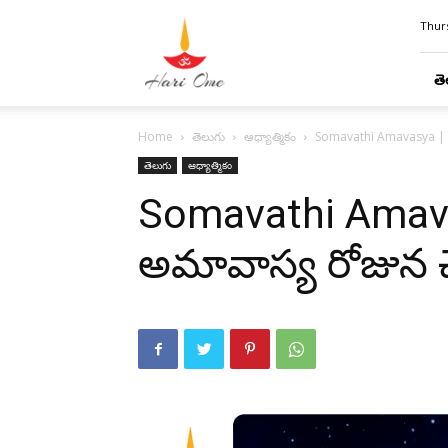
Hari
Thurs
Ome
తె
Home
తెలుగు
ఆధ్యాత్మికం
Somavathi Amavasya | స
తెలుగు
ఆధ్యాత్మికం
Somavathi Amav
అమావాస్య రోజున 