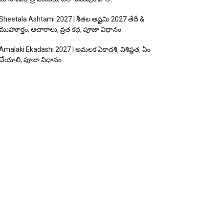
Sheetala Ashtami 2027 | శీతల అష్టమి 2027 తేదీ &
ముహూర్తం, ఆచారాలు, వ్రత కథ, పూజా విధానం
Amalaki Ekadashi 2027 | అమలక ఏకాదశి, విశిష్టత, ఏం
చేయాలి, పూజా విధానం