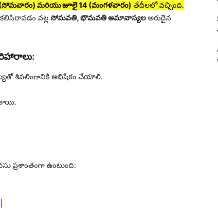
 (సోమవారం) మరియు జూలై 14 (మంగళవారం)
తేదీలలో వచ్చింది.
లిసిరావడం వల్ల
సోమవతి, భౌమవతి అమావాస్యల
అరుదైన
ిహారాలు:
య్యితో శివలింగానికి అభిషేకం చేయాలి.
తాయి.
సు ప్రశాంతంగా ఉంటుంది:
|