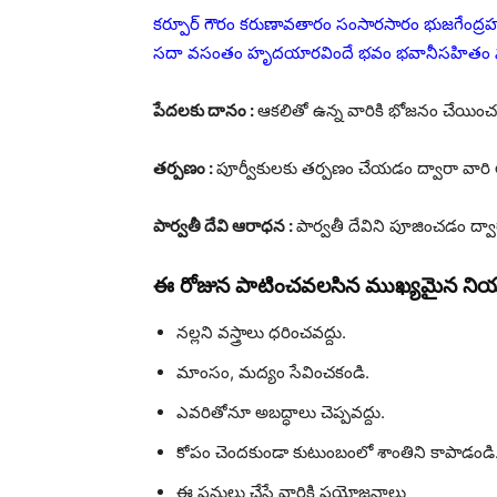
కర్పూర్ గౌరం కరుణావతారం సంసారసారం భుజగేంద్రహ
సదా వసంతం హృదయారవిందే భవం భవానీసహితం 
పేదలకు దానం :
ఆకలితో ఉన్న వారికి భోజనం చేయించండి
తర్పణం :
పూర్వీకులకు తర్పణం చేయడం ద్వారా వారి ఆ
పార్వతీ దేవి ఆరాధన :
పార్వతీ దేవిని పూజించడం ద్వ
ఈ రోజున పాటించవలసిన ముఖ్యమైన ని
నల్లని వస్త్రాలు ధరించవద్దు.
మాంసం, మద్యం సేవించకండి.
ఎవరితోనూ అబద్ధాలు చెప్పవద్దు.
కోపం చెందకుండా కుటుంబంలో శాంతిని కాపాడండి
ఈ పనులు చేసే వారికి ప్రయోజనాలు