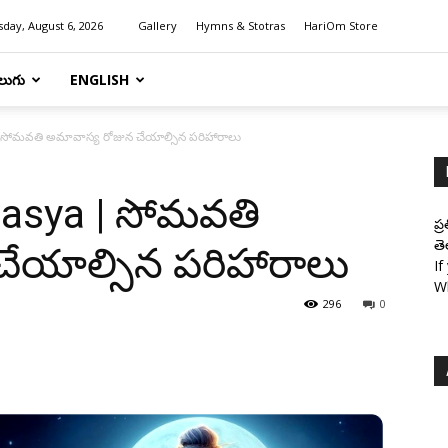
day, August 6, 2026
Gallery
Hymns & Stotras
HariOm Store
లుగు
ENGLISH
ోమవతి అమావాస్య రోజున చేయాల్సిన పరిహారాలు
asya | సోమవతి
ప్
తె
చేయాల్సిన పరిహారాలు
If
W
296
0