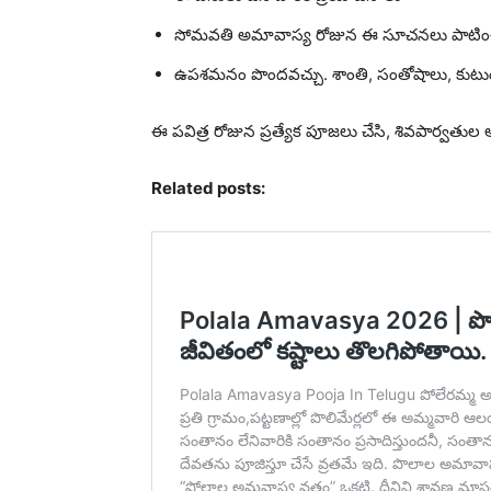
సోమవతి అమావాస్య రోజున ఈ సూచనలు పాటించడం
ఉపశమనం పొందవచ్చు. శాంతి, సంతోషాలు, కుట
ఈ పవిత్ర రోజున ప్రత్యేక పూజలు చేసి, శివపార్వతుల 
Related posts: