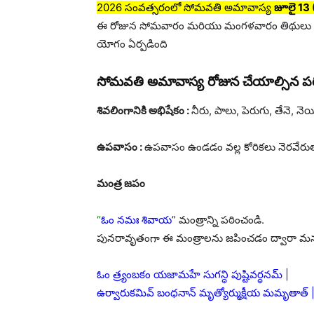
2026 సంవత్సరంలో సోమవతి అమావాస్య
జూలై 13
ఈ రోజున సోమవారం మరియు మంగళవారం తిథులు క
యోగం ఏర్పడింది
సోమవతి అమావాస్య రోజున చేయాల్సిన పర
శివలింగానికి అభిషేకం :
నీరు, పాలు, పెరుగు, తేనె, నె
ఉపవాసం :
ఉపవాసం ఉండడం వల్ల కోరికలు నెరవేరు
మంత్ర జపం
“
ఓం నమః శివాయ
” మంత్రాన్ని పఠించండి.
పునరావృతంగా ఈ మంత్రాలను జపించడం ద్వారా మన
ఓం త్ర్యంబకం యజామహే సుగన్ధి పుష్టివర్ధనమ్ |
ఉర్వారుకమివ్ బంధనాన్ మృత్యోర్ముక్షీయ మమృతాత్ |