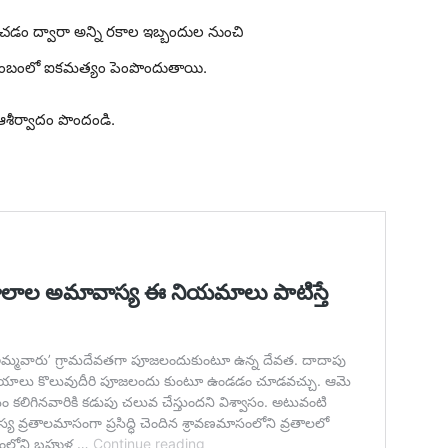
 ద్వారా అన్ని రకాల ఇబ్బందుల నుంచి
ుంబంలో ఐకమత్యం పెంపొందుతాయి.
ఆశీర్వాదం పొందండి.