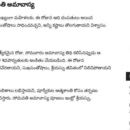
తి అమావాస్య
, ముఖ్యంగా మహిళలకు. ఈ రోజున ఆది దంపతులు అయిన
ోషాలు సాధించవచ్చని, అన్ని కష్టాలు తొలగుతాయని విశ్వాసం.
ేకమైన రోజు. సోమవారం అమావాస్య తిథి కలిసినప్పుడు ఆ
జు శివపార్వతులకు అంకితం చేయబడింది. ఈ రోజున
వేరతాయని, సుఖసంతోషాలు, శ్రేయస్సు జీవితంలో నిలిచిపోతాయని
తాలు లభిస్తాయని, పూర్వీకుల ఆత్మశాంతి కోసం తర్పణం
స్తారు. సోమవతి అమావాస్య పూజలు ఇంట్లో శ్రేయస్సు,