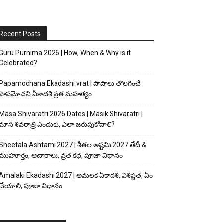
Recent Posts
Guru Purnima 2026 | How, When & Why is it
Celebrated?
Papamochana Ekadashi vrat | పాపాలు తొలగించే
పాపమోచని ఏకాదశి వ్రత మహత్యం
Masa Shivaratri 2026 Dates | Masik Shivaratri |
మాస శివరాత్రి ఎందుకు, ఎలా జరుపుకోవాలి?
Sheetala Ashtami 2027 | శీతల అష్టమి 2027 తేదీ &
ముహూర్తం, ఆచారాలు, వ్రత కథ, పూజా విధానం
Amalaki Ekadashi 2027 | అమలక ఏకాదశి, విశిష్టత, ఏం
చేయాలి, పూజా విధానం