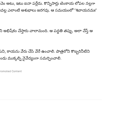
చెం అటు, ఇటు ఐనా పర్లేదు. కొన్నిసార్లు టెంకాయ లోపల నల్లగా
దానివల్ల ఎలాంటి అశుభాలు జరగవు. ఆ సమయంలో “శివాయనమః”
 అభిషేకం చేస్తారు చాలామంది. ఆ పద్దతి తప్పు. అలా చేస్తే ఆ
కుని, కాయను వేరు చేసి వేరే ఉంచాలి. పాత్రలోని కొబ్బరినీటిని
ండు ముక్కల్ని నైవేద్యంగా సమర్పించాలి.
romoted Content