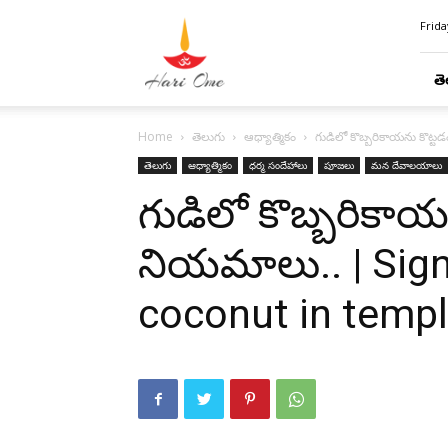
Hari
Frida
Ome
తె
Home
తెలుగు
ఆధ్యాత్మికం
గుడిలో కొబ్బరికాయను కొట్
తెలుగు
ఆధ్యాత్మికం
ధర్మ సందేహాలు
పూజలు
మన దేవాలయాలు
గుడిలో కొబ్బరికాయ
నియమాలు.. | Sign
coconut in temp