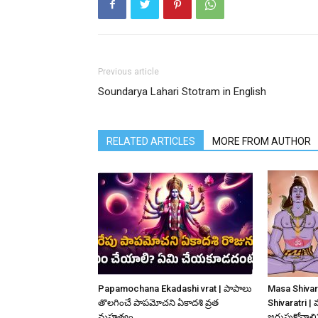
Previous article
Soundarya Lahari Stotram in English
RELATED ARTICLES
MORE FROM AUTHOR
Papamochana Ekadashi vrat | పాపాలు
Masa Shivar
తొలగించే పాపమోచని ఏకాదశి వ్రత
Shivaratri | 
మహత్యం
జరుపుకోవాలి