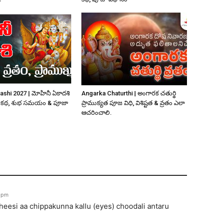
ashi 2027 | మోహినీ ఏకాదశి
Angarka Chaturthi | అంగారక చతుర్థి
ఠత, కథ, శుభ సమయం & పూజా
ప్రాముక్యత పూజ విధి, విశిష్టత & వ్రతం ఎలా
ఆచరించాలి.
3 pm
heesi aa chippakunna kallu (eyes) choodali antaru