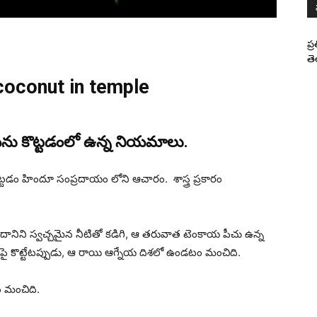
ప్
తె
 coconut in temple
యను కొట్టడంలో ఉన్న నియమాలు.
టడం హిందూ సంప్రదాయం లోని ఆచారం. శాస్త్ర ప్రకారం
దానిని స్వచ్చమైన నీటితో కడిగి, ఆ తరువాత టెంకాయ పీచు ఉన్న
 రాతిపై కొట్టేటప్పుడు, ఆ రాయి ఆగ్నేయ దిశలో ఉండటం మంచిది.
ం మంచిది.