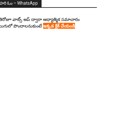
హరి ఓం – WhatsApp
రతిరోజూ వాట్స్ ఆప్ ద్వారా ఆధ్యాత్మిక సమాచారం
లుగులో పొందాలనుకుంటే
ఇక్కడ క్లిక్ చేయండి