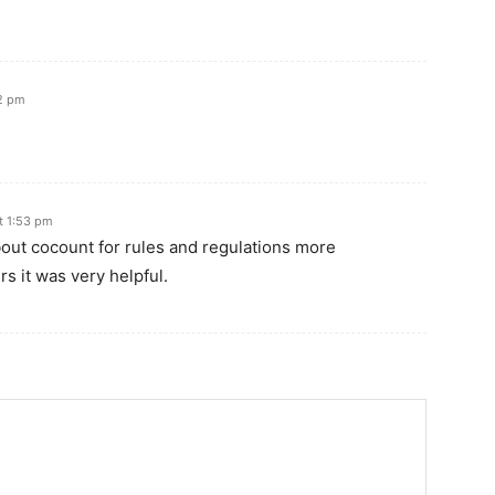
12 pm
t 1:53 pm
out cocount for rules and regulations more
rs it was very helpful.