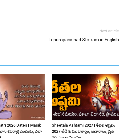
Next article
Tripuropanishad Stotram in English
atri 2026 Dates | Masik
Sheetala Ashtami 2027 | శీతల అష్టమి
మాస శివరాత్రి ఎందుకు, ఎలా
2027 తేదీ & ముహూర్తం, ఆచారాలు, వ్రత
?
కథ, పూజా విధానం