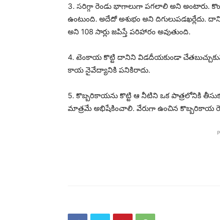
3. సరిగ్గా రెండు భాగాలుగా పగలాలి అని అంటారు. కొం
ఉంటుంది. అదేదో అశుభం అని దిగులుపడఖర్లేదు. 
అని 108 సార్లు జపిస్తే పరిహారం అవుతుంది.
4. టెంకాయ కొట్టి దానిని విడదీయకుండా చేతబుచ్చుకుని
కాయ నైవేద్యానికి పనికిరాదు.
5. కొబ్బరికాయను కొట్టి ఆ నీటిని ఒక పాత్రలోనికి తీసు
మాత్రమే అభిషేకించాలి. వేరుగా ఉంచిన కొబ్బరికాయ రె
P