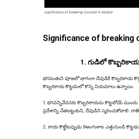
significance of breaking coconut in temple
Significance of breaking
1.
గుడిలో కొబ్బరికా
భగవంతుని పూజలో భాగంగా దేవుడికి కొబ్బరికాయ కొట్
కొబ్బరికాయ కొట్టడంలో కొన్ని నియమాలు ఉన్నాయి.
1. భగవన్నివేదనకు కొబ్బరికాయను కొట్టబోయే ముందు 
ప్రదేశాన్ని చేతబట్టుకుని, దేవుడిని స్మరించుకోవాలి.
2. కాయ కొట్టేటప్పుడు 9అంగుళాల ఎత్తునుండి కొట్టడ