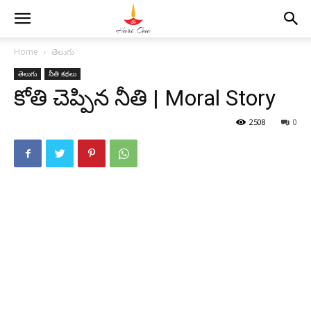
Home
తెలుగు
తెలుగు
నీతి కథలు
కోతి చెప్పిన నీతి | Moral Story
2508
0