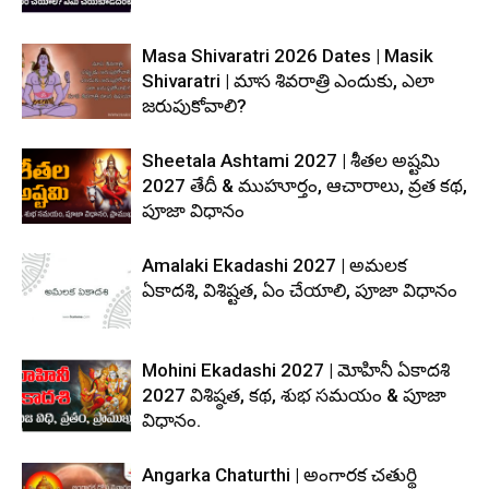
Masa Shivaratri 2026 Dates | Masik
Shivaratri | మాస శివరాత్రి ఎందుకు, ఎలా
జరుపుకోవాలి?
Sheetala Ashtami 2027 | శీతల అష్టమి
2027 తేదీ & ముహూర్తం, ఆచారాలు, వ్రత కథ,
పూజా విధానం
Amalaki Ekadashi 2027 | అమలక
ఏకాదశి, విశిష్టత, ఏం చేయాలి, పూజా విధానం
Mohini Ekadashi 2027 | మోహినీ ఏకాదశి
2027 విశిష్ఠత, కథ, శుభ సమయం & పూజా
విధానం.
Angarka Chaturthi | అంగారక చతుర్థి