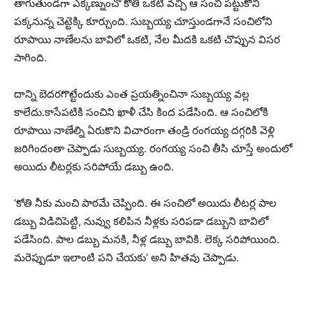
తాగుతుండగా ఎక్కణ్నుంచో కోతి ఒకటి వచ్చి ఆ సంచి పట్టుకొని
పక్కనున్న చెట్టెక్కి కూర్చుంది. సుబ్బయ్య చూస్తుండగానే సంచిలోని
రూపాయి నాణేలను బావిలో ఒకటి, నేల మీదకి ఒకటి చొప్పున విసర
సాగింది.
దాన్ని బెదరగొట్టేందుకు ఎంత ప్రయత్నించినా సుబ్బయ్య వల్ల
కాలేదు.
కాసేపటికి సంచిని ఖాళీ చేసి కింద పడేసింది. ఆ సంచిలోకి
రూపాయి నాణేల్ని ఏరుకొని విచారంగా తండ్రి రంగయ్య దగ్గరికి వెళ్లి
జరిగిందంతా చెప్పాడు సుబ్బయ్య. రంగయ్య సంచి తీసి చూస్తే అందులో
అయిదు లీటర్లకు సరిపోయే డబ్బు ఉంది.
‘కోతి నీకు మంచి పాఠమే చెప్పింది. ఈ సంచిలో అయిదు లీటర్ల పాల
డబ్బు విడిచిపెట్టి, నువ్వు కలిపిన నీళ్లకు సరిపడా డబ్బుని బావిలో
పడేసింది. పాల డబ్బు మనకి, నీళ్ల డబ్బు బావికి. లెక్క సరిపోయింది.
మరెప్పుడూ ఇలాంటి పని చేయకు’ అని హితవు చెప్పాడు.