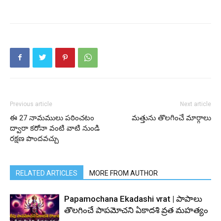
Previous article
Next article
ఈ 27 నామములు పఠించటం
మత్తును తొలగించే మార్గాలు
ద్వారా కరోనా వంటి వాటి నుండి
రక్షణ పొందవచ్చు
RELATED ARTICLES
MORE FROM AUTHOR
Papamochana Ekadashi vrat | పాపాలు
తొలగించే పాపమోచని ఏకాదశి వ్రత మహత్యం