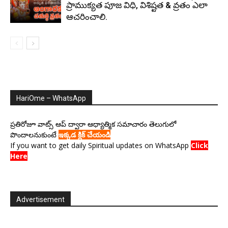
ప్రాముక్యత పూజ విధి, విశిష్టత & వ్రతం ఎలా
ఆచరించాలి.
HariOme – WhatsApp
ప్రతిరోజూ వాట్స్ ఆప్ ద్వారా ఆధ్యాత్మిక సమాచారం తెలుగులో
పొందాలనుకుంటే
ఇక్కడ క్లిక్ చేయండి
If you want to get daily Spiritual updates on WhatsApp
Click
Here
Advertisement