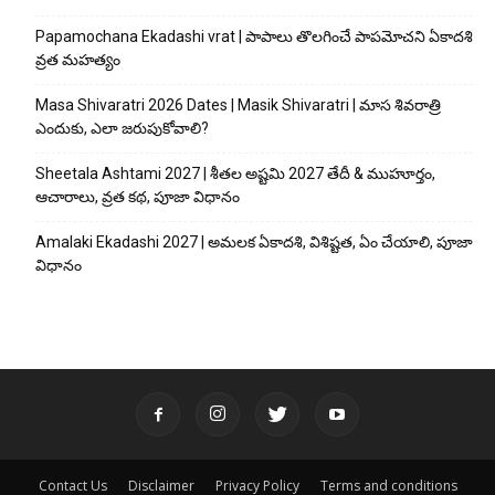
Papamochana Ekadashi vrat | పాపాలు తొలగించే పాపమోచని ఏకాదశి
వ్రత మహత్యం
Masa Shivaratri 2026 Dates | Masik Shivaratri | మాస శివరాత్రి
ఎందుకు, ఎలా జరుపుకోవాలి?
Sheetala Ashtami 2027 | శీతల అష్టమి 2027 తేదీ & ముహూర్తం,
ఆచారాలు, వ్రత కథ, పూజా విధానం
Amalaki Ekadashi 2027 | అమలక ఏకాదశి, విశిష్టత, ఏం చేయాలి, పూజా
విధానం
Contact Us
Disclaimer
Privacy Policy
Terms and conditions