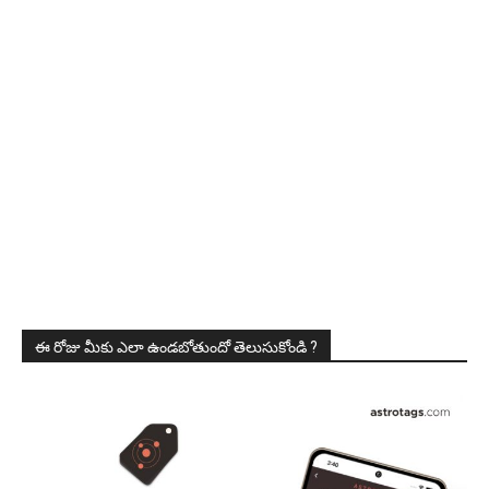
ఈ రోజు మీకు ఎలా ఉండబోతుందో తెలుసుకోండి ?