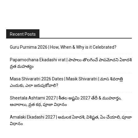
Recent Posts
Guru Purnima 2026 | How, When & Why is it Celebrated?
Papamochana Ekadashi vrat | పాపాలు తొలగించే పాపమోచని ఏకాదశి
వ్రత మహత్యం
Masa Shivaratri 2026 Dates | Masik Shivaratri | మాస శివరాత్రి
ఎందుకు, ఎలా జరుపుకోవాలి?
Sheetala Ashtami 2027 | శీతల అష్టమి 2027 తేదీ & ముహూర్తం,
ఆచారాలు, వ్రత కథ, పూజా విధానం
Amalaki Ekadashi 2027 | అమలక ఏకాదశి, విశిష్టత, ఏం చేయాలి, పూజా
విధానం