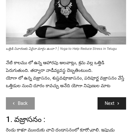
ఒత్తిడి నివారణకు ఏదైనా మార్గం ఉందా ? | Yoga to Help Reduce Stress in Telugu
నేటి కాలము లో ఉన్న ఆహారపు అలవాట్లు, శ్రమ వల్ల ఒత్తిడి
పెరుగుతుంది. తద్వారా నాడీవ్యవస్థ దెబ్బతింటుంది.
యోగా లో ఉన్న వజ్రాసనం, శుప్తవవూజాసనం, పరిపూర్ణ వజ్రాసనం వేస్తే
ఒత్తిడుల నుంచి దూరం కావచ్చు అనేది యోగా నిపుణుల మాట
Back
Next
1. వజ్రాసనం :
రెండు కాళ్లూ ముందుకు చాచి దండాసనంలో కూర్చోవాలి. ఇప్పుడు