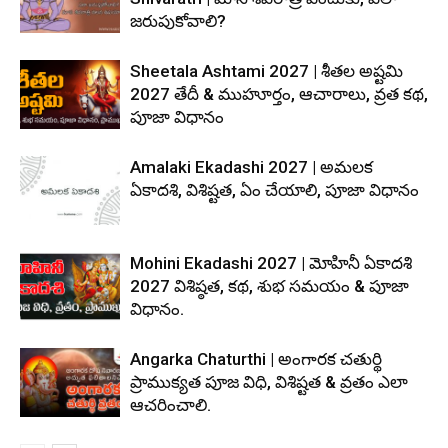
జరుపుకోవాలి?
Sheetala Ashtami 2027 | శీతల అష్టమి
2027 తేదీ & ముహూర్తం, ఆచారాలు, వ్రత కథ,
పూజా విధానం
Amalaki Ekadashi 2027 | అమలక
ఏకాదశి, విశిష్టత, ఏం చేయాలి, పూజా విధానం
Mohini Ekadashi 2027 | మోహినీ ఏకాదశి
2027 విశిష్ఠత, కథ, శుభ సమయం & పూజా
విధానం.
Angarka Chaturthi | అంగారక చతుర్థి
ప్రాముక్యత పూజ విధి, విశిష్టత & వ్రతం ఎలా
ఆచరించాలి.