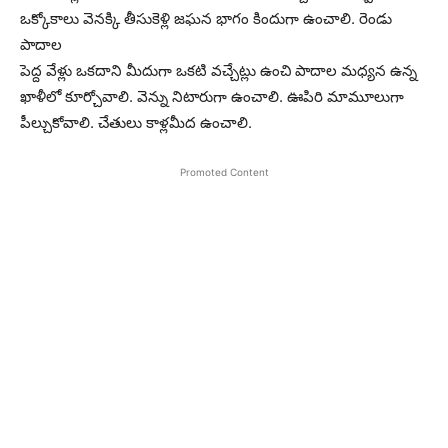
ఒక్కోకాలు వెనక్కి తీసుకెళ్లి జఘన భాగం కిందుగా ఉంచాలి. రెండు
పాదాల
పెద్ద వేళ్లు ఒకదాని మీదుగా ఒకటి వచ్చేట్లు ఉంచి పాదాల మధ్యన ఉన్న
ఖాళీలో కూర్చోవాలి. వెన్ను నిటారుగా ఉంచాలి. ఊపిరి మామూలుగా
పీల్చుకోవాలి. చేతులు కాళ్లమీద ఉంచాలి.
Promoted Content