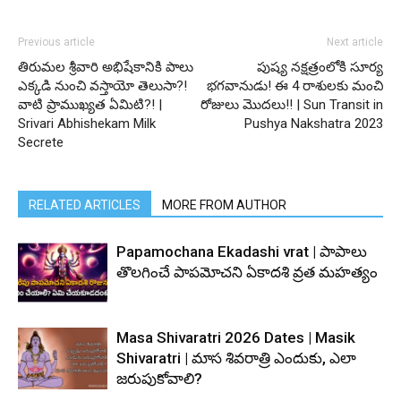
Previous article
Next article
తిరుమల శ్రీవారి అభిషేకానికి పాలు
పుష్య నక్షత్రంలోకి సూర్య
ఎక్కడి నుంచి వస్తాయో తెలుసా?!
భగవానుడు! ఈ 4 రాశులకు మంచి
వాటి ప్రాముఖ్యత ఏమిటి?! |
రోజులు మొదలు!! | Sun Transit in
Srivari Abhishekam Milk
Pushya Nakshatra 2023
Secrete
RELATED ARTICLES
MORE FROM AUTHOR
Papamochana Ekadashi vrat | పాపాలు
తొలగించే పాపమోచని ఏకాదశి వ్రత మహత్యం
Masa Shivaratri 2026 Dates | Masik
Shivaratri | మాస శివరాత్రి ఎందుకు, ఎలా
జరుపుకోవాలి?