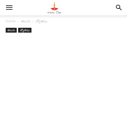
Home
తెలుగు
జ్యోతిషం
తెలుగు
జ్యోతిషం