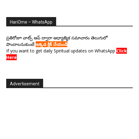
HariOme – WhatsApp
ప్రతిరోజూ వాట్స్ ఆప్ ద్వారా ఆధ్యాత్మిక సమాచారం తెలుగులో
పొందాలనుకుంటే
ఇక్కడ క్లిక్ చేయండి
If you want to get daily Spiritual updates on WhatsApp
Click
Here
Advertisement