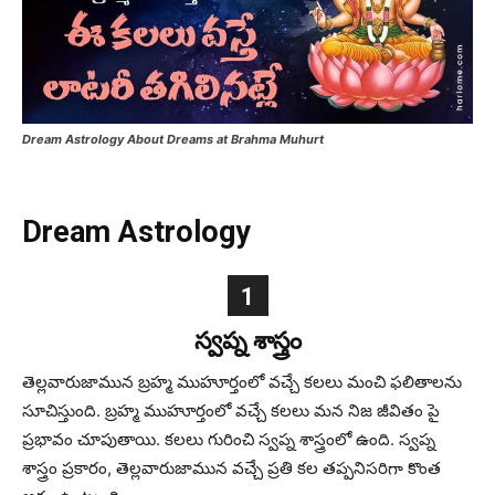
Dream Astrology About Dreams at Brahma Muhurt
Dream Astrology
1
స్వప్న శాస్త్రం
తెల్లవారుజామున బ్రహ్మ ముహూర్తంలో వచ్చే కలలు మంచి ఫలితాలను
సూచిస్తుంది. బ్రహ్మ ముహూర్తంలో వచ్చే కలలు మన నిజ జీవితం పై
ప్రభావం చూపుతాయి. కలలు గురించి స్వప్న శాస్త్రంలో ఉంది. స్వప్న
శాస్త్రం ప్రకారం, తెల్లవారుజామున వచ్చే ప్రతి కల తప్పనిసరిగా కొంత