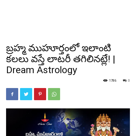
బ్రహ్మ ముహూర్తంలో ఇలాంటి
కలలు వస్తే లాటరీ తగిలినట్లే! |
Dream Astrology
1786
0