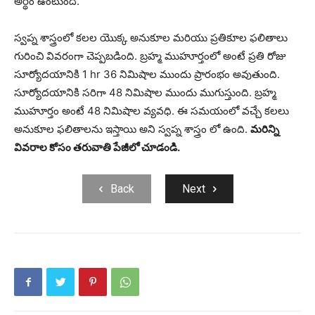
అర్థం ఉంటుంది.
స్వప్న శాస్త్రంలో కలల యొక్క అనుకూల మరియు ప్రతికూల ఫలితాలు
గురించి వివరంగా చెప్పబడింది. బ్రహ్మ ముహూర్తంలో అంటే ప్రతి రోజు
సూర్యోదయానికి 1 hr 36 నిమిషాల ముందు ప్రారంభం అవుతుంది.
సూర్యోదయానికి సరిగా 48 నిమిషాల ముందు ముగుస్తుంది. బ్రహ్మ
ముహూర్తం అంటే 48 నిమిషాల వ్యవధి. ఈ సమయంలో వచ్చే కలలు
అనుకూల ఫలితాలను ఇస్తాయి అని స్వప్న శాస్త్రం లో ఉంది.
మరిన్ని
వివరాల కోసం తరువాతి పేజీలో చూడండి.
Back
Next