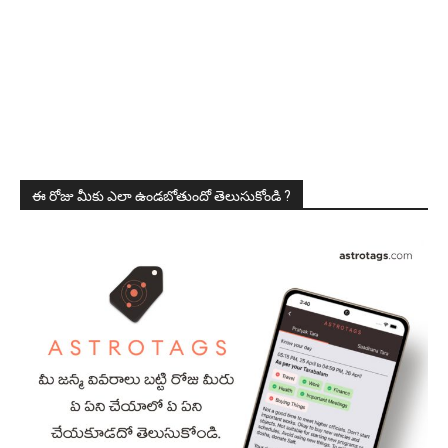
ఈ రోజు మీకు ఎలా ఉండబోతుందో తెలుసుకోండి ?