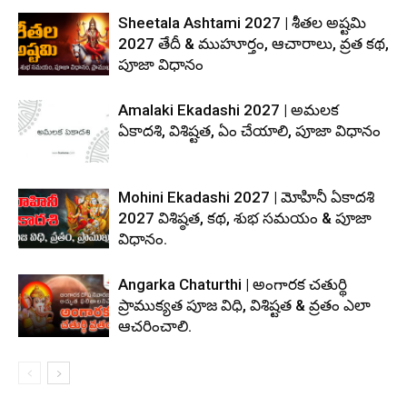
Sheetala Ashtami 2027 | శీతల అష్టమి
2027 తేదీ & ముహూర్తం, ఆచారాలు, వ్రత కథ,
పూజా విధానం
Amalaki Ekadashi 2027 | అమలక
ఏకాదశి, విశిష్టత, ఏం చేయాలి, పూజా విధానం
Mohini Ekadashi 2027 | మోహినీ ఏకాదశి
2027 విశిష్ఠత, కథ, శుభ సమయం & పూజా
విధానం.
Angarka Chaturthi | అంగారక చతుర్థి
ప్రాముక్యత పూజ విధి, విశిష్టత & వ్రతం ఎలా
ఆచరించాలి.