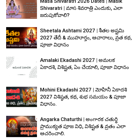
Masa Shivaratri 2026 Dates | Masik
Shivaratri | మాస శివరాత్రి ఎందుకు, ఎలా
జరుపుకోవాలి?
Sheetala Ashtami 2027 | శీతల అష్టమి
2027 తేదీ & ముహూర్తం, ఆచారాలు, వ్రత కథ,
పూజా విధానం
Amalaki Ekadashi 2027 | అమలక
ఏకాదశి, విశిష్టత, ఏం చేయాలి, పూజా విధానం
Mohini Ekadashi 2027 | మోహినీ ఏకాదశి
2027 విశిష్ఠత, కథ, శుభ సమయం & పూజా
విధానం.
Angarka Chaturthi | అంగారక చతుర్థి
ప్రాముక్యత పూజ విధి, విశిష్టత & వ్రతం ఎలా
ఆచరించాలి.