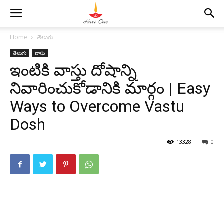
Home
తెలుగు
తెలుగు
వాస్తు
ఇంటికి వాస్తు దోషాన్ని
నివారించుకోడానికి మార్గం | Easy
Ways to Overcome Vastu
Dosh
13328
0