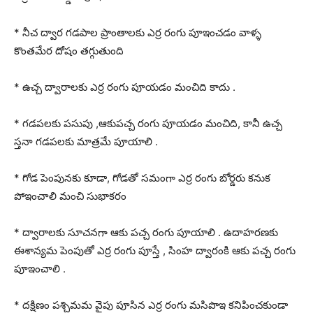
* నీచ ద్వార గడపాల ప్రాంతాలకు ఎర్ర రంగు పూఇంచడం వాళ్ళ
కొంతమేర దోషం తగ్గుతుంది
* ఉచ్చ ద్వారాలకు ఎర్ర రంగు పూయడం మంచిది కాదు .
* గడపలకు పసుపు ,ఆకుపచ్చ రంగు పూయడం మంచిది, కానీ ఉచ్చ
స్తనా గడపలకు మాత్రమే పూయాలి .
* గోడ పెంపునకు కూడా, గోడతో సమంగా ఎర్ర రంగు బోర్డరు కనుక
పోఇంచాలి మంచి సుభాకరం
* ద్వారాలకు సూచనగా ఆకు పచ్చ రంగు పూయాలి . ఉదాహరణకు
ఈశాన్యమ పెంపుతో ఎర్ర రంగు పూస్తే , సింహ ద్వారంకి ఆకు పచ్చ రంగు
పూఇంచాలి .
* దక్షిణం పశ్చిమమ వైపు పూసిన ఎర్ర రంగు మసిపొఇ కనిపించకుండా