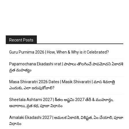
Recent Posts
Guru Purnima 2026 | How, When & Why is it Celebrated?
Papamochana Ekadashi vrat | పాపాలు తొలగించే పాపమోచని ఏకాదశి
వ్రత మహత్యం
Masa Shivaratri 2026 Dates | Masik Shivaratri | మాస శివరాత్రి
ఎందుకు, ఎలా జరుపుకోవాలి?
Sheetala Ashtami 2027 | శీతల అష్టమి 2027 తేదీ & ముహూర్తం,
ఆచారాలు, వ్రత కథ, పూజా విధానం
Amalaki Ekadashi 2027 | అమలక ఏకాదశి, విశిష్టత, ఏం చేయాలి, పూజా
విధానం