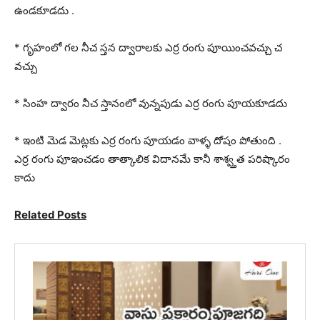
ఉండకూడదు .
* గృహంలో గల నీచ స్తన ద్వారాలకు ఎర్ర రంగు పూయించవచ్చు చ
వచ్చు
* సింహ ద్వారం నీచ స్తానంలో వున్నపుడు ఎర్ర రంగు పూయకూడదు
* ఇంటి మెడ మెట్లకు ఎర్ర రంగు పూయడం వాళ్ళ దోషం పోతుంది .
ఎర్ర రంగు పూఇంచడం తాత్కాలిక విదానమే కానీ శాశ్వ్తత పరిష్కారం
కాదు
Related Posts