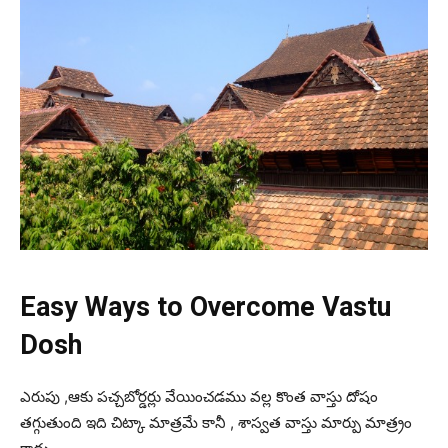
Easy Ways to Overcome Vastu
Dosh
ఎరుపు ,ఆకు పచ్చబోర్డర్లు వేయించడము వల్ల కొంత వాస్తు దోషం
తగ్గుతుంది ఇది చిట్కా మాత్రమే కానీ , శాస్వత వాస్తు మార్పు మాత్ర్రం