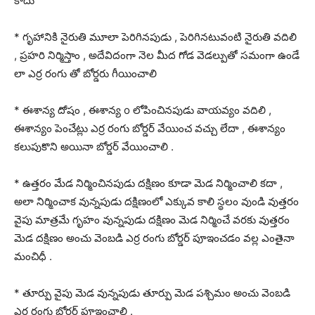
కాదు
* గృహానికి నైరుతి మూలా పెరిగినపుడు , పెరిగినటువంటి నైరుతి వదిలి
, ప్రహరి నిర్మిస్తాం , అదేవిదంగా నెల మీద గోడ వెడల్పుతో సమంగా ఉండే
లా ఎర్ర రంగు తో బోర్డరు గీయించాలి
* ఈశాన్య దోషం , ఈశాన్య o లోపించినపుడు వాయవ్యం వదిలి ,
ఈశాన్యం పెంచేట్లు ఎర్ర రంగు బోర్డర్ వేయించ వచ్చు లేదా , ఈశాన్యం
కలుపుకొని అయినా బోర్డర్ వేయించాలి .
* ఉత్తరం మేడ నిర్మించినపుడు దక్షిణం కూడా మెడ నిర్మించాలి కదా ,
అలా నిర్మించాక వున్నపుడు దక్షిణంలో ఎక్కువ కాలి స్థలం వుండి వుత్తరం
వైపు మాత్రమే గృహం వున్నపుడు దక్షిణం మెడ నిర్మించే వరకు వుత్తరం
మెడ దక్షిణం అంచు వెంబడి ఎర్ర రంగు బోర్డర్ పూఇంచడం వల్ల ఎంతైనా
మంచిధీ .
* తూర్పు వైపు మెడ వున్నపుడు తూర్పు మెడ పశ్చిమం అంచు వెంబడి
ఎర్ర రంగు బోర్డర్ పూఇంచాలి .