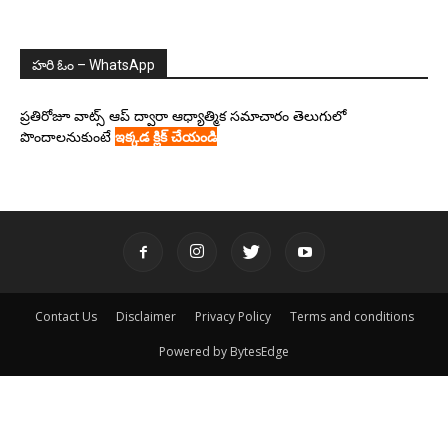
హరి ఓం – WhatsApp
ప్రతిరోజూ వాట్స్ ఆప్ ద్వారా ఆధ్యాత్మిక సమాచారం తెలుగులో
పొందాలనుకుంటే
ఇక్కడ క్లిక్ చేయండి
Contact Us
Disclaimer
Privacy Policy
Terms and conditions
Powered by BytesEdge