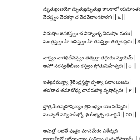
మృత్యుంజయో మృత్యుమృత్యుః కాలకాలో యమాంతక
వేదస్త్వం వేదకర్తా చ వేదవేదాంగపారగః || ౬ ||
విదుషాం జనకస్త్వం చ విద్వాంశ్చ విదుషాం గురుః |
మంత్రస్త్వం హి జపస్త్వం హి తపస్త్వం తత్ఫలప్రదః || ౭
వాక్త్వం వాగధిదేవస్త్వం తత్కర్తా తద్గురుః స్వయమ్ |
అహో సరస్వతీబీజం కస్త్వాం స్తోతుమిహేశ్వరః || ౮ ||
ఇత్యేవముక్త్వా శైలేంద్రస్తస్థౌ ధృత్వా పదాంబుజమ్ |
తదోవాచ తమాబోధ్య చావరుహ్య వృషాచ్ఛివః || ౯ ||
స్తోత్రమేతన్మహాపుణ్యం త్రిసంధ్యం యః పఠేన్నరః |
ముచ్యతే సర్వపాపేభ్యో భయేభ్యశ్చ భవార్ణవే || ౧౦ ||
అపుత్రో లభతే పుత్రం మాసమేకం పఠేద్యది |
భార్యాహీనో లభేద్భార్యాం సుశీలాం సుమనోహరామ్ || 