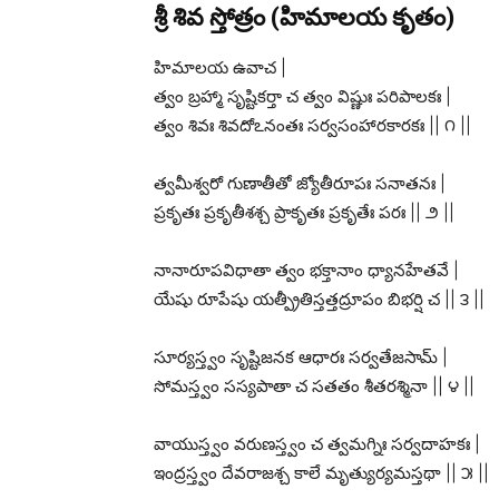
శ్రీ శివ స్తోత్రం (హిమాలయ కృతం)
హిమాలయ ఉవాచ |
త్వం బ్రహ్మా సృష్టికర్తా చ త్వం విష్ణుః పరిపాలకః |
త్వం శివః శివదోఽనంతః సర్వసంహారకారకః || ౧ ||
త్వమీశ్వరో గుణాతీతో జ్యోతీరూపః సనాతనః |
ప్రకృతః ప్రకృతీశశ్చ ప్రాకృతః ప్రకృతేః పరః || ౨ ||
నానారూపవిధాతా త్వం భక్తానాం ధ్యానహేతవే |
యేషు రూపేషు యత్ప్రీతిస్తత్తద్రూపం బిభర్షి చ || ౩ ||
సూర్యస్త్వం సృష్టిజనక ఆధారః సర్వతేజసామ్ |
సోమస్త్వం సస్యపాతా చ సతతం శీతరశ్మినా || ౪ ||
వాయుస్త్వం వరుణస్త్వం చ త్వమగ్నిః సర్వదాహకః |
ఇంద్రస్త్వం దేవరాజశ్చ కాలే మృత్యుర్యమస్తథా || ౫ ||