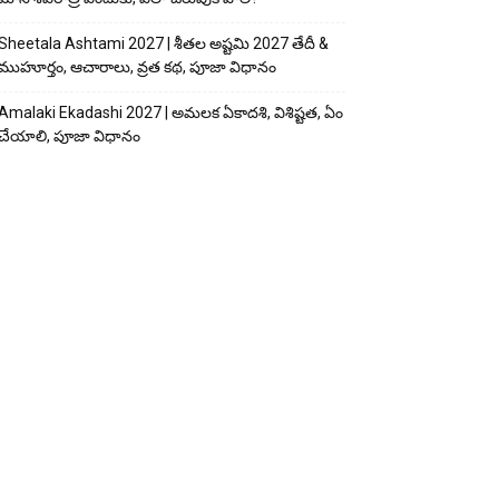
Sheetala Ashtami 2027 | శీతల అష్టమి 2027 తేదీ &
ముహూర్తం, ఆచారాలు, వ్రత కథ, పూజా విధానం
Amalaki Ekadashi 2027 | అమలక ఏకాదశి, విశిష్టత, ఏం
చేయాలి, పూజా విధానం