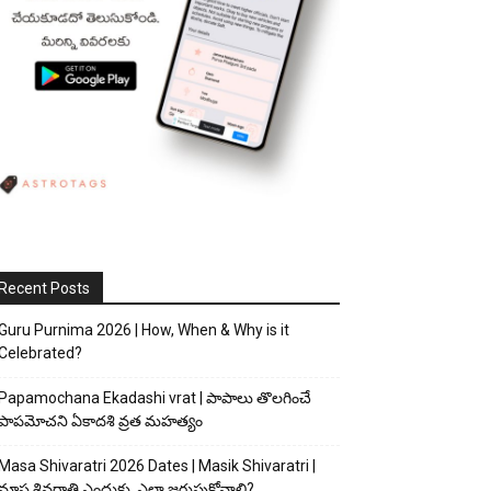
Recent Posts
Guru Purnima 2026 | How, When & Why is it
Celebrated?
Papamochana Ekadashi vrat | పాపాలు తొలగించే
పాపమోచని ఏకాదశి వ్రత మహత్యం
Masa Shivaratri 2026 Dates | Masik Shivaratri |
మాస శివరాత్రి ఎందుకు, ఎలా జరుపుకోవాలి?