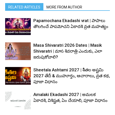
RELATED ARTICLES
MORE FROM AUTHOR
Papamochana Ekadashi vrat | పాపాలు
తొలగించే పాపమోచని ఏకాదశి వ్రత మహత్యం
Masa Shivaratri 2026 Dates | Masik
Shivaratri | మాస శివరాత్రి ఎందుకు, ఎలా
జరుపుకోవాలి?
Sheetala Ashtami 2027 | శీతల అష్టమి
2027 తేదీ & ముహూర్తం, ఆచారాలు, వ్రత కథ,
పూజా విధానం
Amalaki Ekadashi 2027 | అమలక
ఏకాదశి, విశిష్టత, ఏం చేయాలి, పూజా విధానం