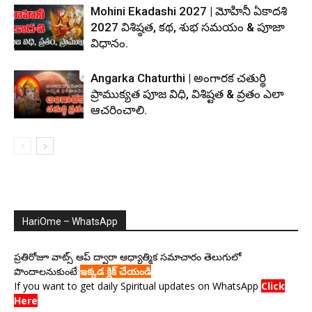
Mohini Ekadashi 2027 | మోహినీ ఏకాదశి
2027 విశిష్ఠత, కథ, శుభ సమయం & పూజా
విధానం.
Angarka Chaturthi | అంగారక చతుర్థి
ప్రాముక్యత పూజ విధి, విశిష్టత & వ్రతం ఎలా
ఆచరించాలి.
HariOme – WhatsApp
ప్రతిరోజూ వాట్స్ ఆప్ ద్వారా ఆధ్యాత్మిక సమాచారం తెలుగులో
పొందాలనుకుంటే
ఇక్కడ క్లిక్ చేయండి
If you want to get daily Spiritual updates on WhatsApp
Click
Here