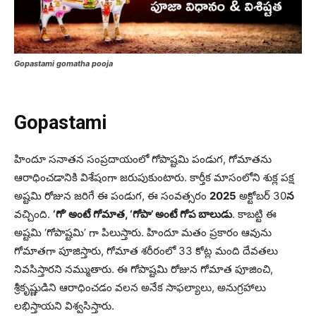
Gopastami gomatha pooja
Gopastami
హిందూ సనాతన సంప్రదాయంలో గోపాష్టమి పండుగ, గోమాతను
ఆరాధించడానికి విశేషంగా జరుపుకుంటారు. కార్తీక మాసంలోని శుక్ల పక్ష
అష్టమి రోజున జరిగే ఈ పండుగ, ఈ సంవత్సరం
2025
అక్టోబర్ 30
న
వచ్చింది.
‘గో’ అంటే గోమాత, ‘గోపా’ అంటే గోప బాలుడు
. కాబట్టి ఈ
అష్టమి ‘గోపాష్టమి’ గా పిలుస్తారు. హిందూ మతం ప్రకారం ఆవును
గోమాతగా పూజిస్తారు, గోమాత శరీరంలో 33 కోట్ల మంది దేవతలు
నివసిస్తారని నమ్ముతారు. ఈ గోపాష్టమి రోజున గోమాత పూజించి,
శ్రీకృష్ణుడిని ఆరాధించడం వలన అనేక సాఫల్యాలు, అనుగ్రహాలు
లభిస్తాయని విశ్వసిస్తారు.