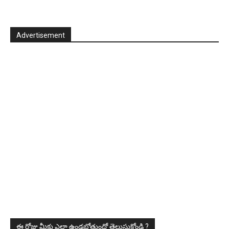
Advertisement
ఈ రోజు మీకు ఎలా ఉండబోతుందో తెలుసుకోండి ?