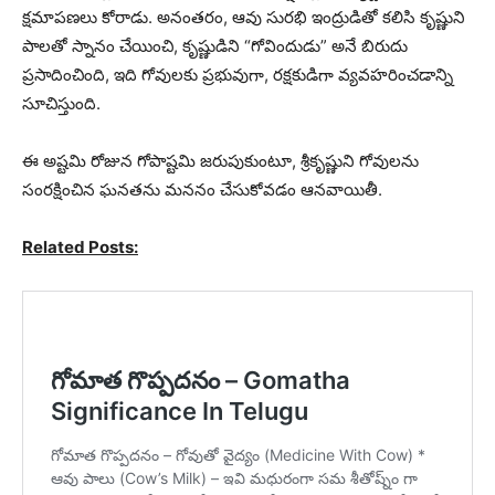
క్షమాపణలు కోరాడు. అనంతరం, ఆవు సురభి ఇంద్రుడితో కలిసి కృష్ణుని
పాలతో స్నానం చేయించి, కృష్ణుడిని “గోవిందుడు” అనే బిరుదు
ప్రసాదించింది, ఇది గోవులకు ప్రభువుగా, రక్షకుడిగా వ్యవహరించడాన్ని
సూచిస్తుంది.
ఈ అష్టమి రోజున గోపాష్టమి జరుపుకుంటూ, శ్రీకృష్ణుని గోవులను
సంరక్షించిన ఘనతను మననం చేసుకోవడం ఆనవాయితీ.
Related Posts: