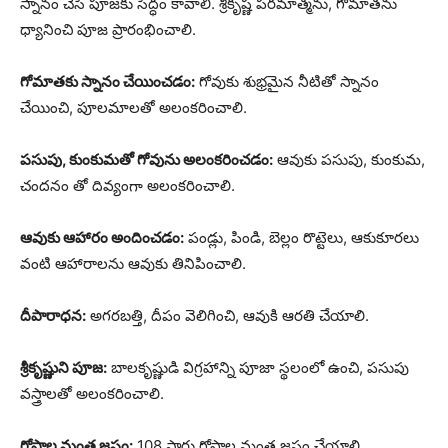
స్నానం చేసి పూజకు సిద్ధం కావాలి. శ్రీకృష్ణ పరమాత్మను, గోమాతను
ధ్యానించి పూజ ప్రారంభించాలి.
గోమాతకు స్నానం చేయించడం:
గోవుకు శుభ్రమైన నీటితో స్నానం
చేయించి, పూలమాలతో అలంకరించాలి.
పసుపు, కుంకుమతో గోవును అలంకరించడం:
ఆవుకు పసుపు, కుంకుమ,
చందనం తో దివ్యంగా అలంకరించాలి.
ఆవుకు ఆహారం అందించడం:
పండ్లు, పిండి, బెల్లం రొట్టెలు, ఆకుకూరలు
వంటి ఆహారాలను ఆవుకు తినిపించాలి.
దీపారాధన:
అగరబత్తి, దీపం వెలిగించి, ఆవుకి ఆరతి చేయాలి.
శ్రీకృష్ణుని పూజ:
బాలకృష్ణుడి విగ్రహాన్ని పూజా స్థలంలో ఉంచి, పసుపు
వస్త్రాలతో అలంకరించాలి.
గోపాల మంత్ర జపం:
108 సార్లు గోపాల మంత్ర జపం చేయాలి.