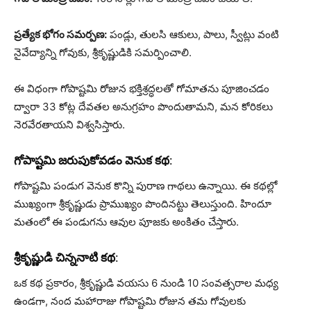
ప్రత్యేక భోగం సమర్పణ:
పండ్లు, తులసి ఆకులు, పాలు, స్వీట్లు వంటి
నైవేద్యాన్ని గోవుకు, శ్రీకృష్ణుడికి సమర్పించాలి.
ఈ విధంగా గోపాష్టమి రోజున భక్తిశ్రద్ధలతో గోమాతను పూజించడం
ద్వారా 33 కోట్ల దేవతల అనుగ్రహం పొందుతామని, మన కోరికలు
నెరవేరతాయని విశ్వసిస్తారు.
గోపాష్టమి జరుపుకోవడం వెనుక కథ:
గోపాష్టమి పండుగ వెనుక కొన్ని పురాణ గాథలు ఉన్నాయి. ఈ కథల్లో
ముఖ్యంగా శ్రీకృష్ణుడు ప్రాముఖ్యం పొందినట్టు తెలుస్తుంది. హిందూ
మతంలో ఈ పండుగను ఆవుల పూజకు అంకితం చేస్తారు.
శ్రీకృష్ణుడి చిన్ననాటి కథ:
ఒక కథ ప్రకారం, శ్రీకృష్ణుడి వయసు 6 నుండి 10 సంవత్సరాల మధ్య
ఉండగా, నంద మహారాజు గోపాష్టమి రోజున తమ గోవులకు