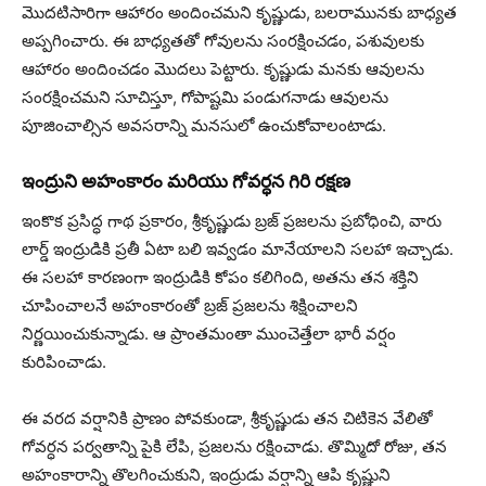
మొదటిసారిగా ఆహారం అందించమని కృష్ణుడు, బలరామునకు బాధ్యత
అప్పగించారు. ఈ బాధ్యతతో గోవులను సంరక్షించడం, పశువులకు
ఆహారం అందించడం మొదలు పెట్టారు. కృష్ణుడు మనకు ఆవులను
సంరక్షించమని సూచిస్తూ, గోపాష్టమి పండుగనాడు ఆవులను
పూజించాల్సిన అవసరాన్ని మనసులో ఉంచుకోవాలంటాడు.
ఇంద్రుని అహంకారం మరియు గోవర్ధన గిరి రక్షణ
ఇంకొక ప్రసిద్ధ గాథ ప్రకారం, శ్రీకృష్ణుడు బ్రజ్ ప్రజలను ప్రబోధించి, వారు
లార్డ్ ఇంద్రుడికి ప్రతీ ఏటా బలి ఇవ్వడం మానేయాలని సలహా ఇచ్చాడు.
ఈ సలహా కారణంగా ఇంద్రుడికి కోపం కలిగింది, అతను తన శక్తిని
చూపించాలనే అహంకారంతో బ్రజ్ ప్రజలను శిక్షించాలని
నిర్ణయించుకున్నాడు. ఆ ప్రాంతమంతా ముంచెత్తేలా భారీ వర్షం
కురిపించాడు.
ఈ వరద వర్షానికి ప్రాణం పోవకుండా, శ్రీకృష్ణుడు తన చిటికెన వేలితో
గోవర్ధన పర్వతాన్ని పైకి లేపి, ప్రజలను రక్షించాడు. తొమ్మిదో రోజు, తన
అహంకారాన్ని తొలగించుకుని, ఇంద్రుడు వర్షాన్ని ఆపి కృష్ణుని