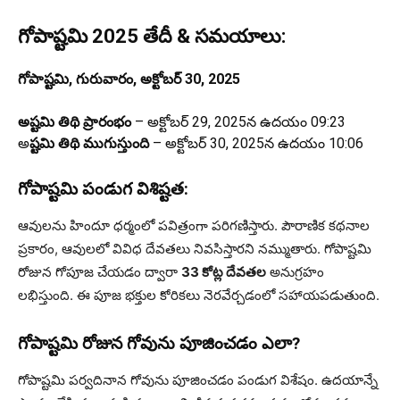
గోపాష్టమి 2025 తేదీ & సమయాలు:
గోపాష్టమి, గురువారం, అక్టోబర్ 30, 2025
అష్టమి తిథి ప్రారంభం
– అక్టోబర్ 29, 2025న ఉదయం 09:23
అ
ష్టమి తిథి ముగుస్తుంది
– అక్టోబర్ 30, 2025న ఉదయం 10:06
గోపాష్టమి పండుగ విశిష్టత:
ఆవులను హిందూ ధర్మంలో పవిత్రంగా పరిగణిస్తారు. పౌరాణిక కథనాల
ప్రకారం, ఆవులలో వివిధ దేవతలు నివసిస్తారని నమ్ముతారు. గోపాష్టమి
రోజున గోపూజ చేయడం ద్వారా
33 కోట్ల దేవతల
అనుగ్రహం
లభిస్తుంది. ఈ పూజ భక్తుల కోరికలు నెరవేర్చడంలో సహాయపడుతుంది.
గోపాష్టమి రోజున గోవును పూజించడం ఎలా?
గోపాష్టమి పర్వదినాన గోవును పూజించడం పండుగ విశేషం. ఉదయాన్నే