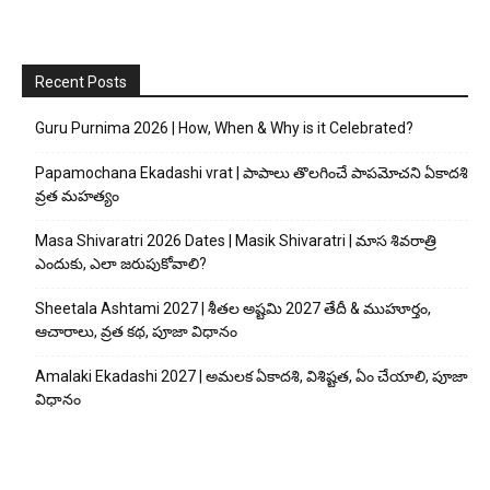
Recent Posts
Guru Purnima 2026 | How, When & Why is it Celebrated?
Papamochana Ekadashi vrat | పాపాలు తొలగించే పాపమోచని ఏకాదశి
వ్రత మహత్యం
Masa Shivaratri 2026 Dates | Masik Shivaratri | మాస శివరాత్రి
ఎందుకు, ఎలా జరుపుకోవాలి?
Sheetala Ashtami 2027 | శీతల అష్టమి 2027 తేదీ & ముహూర్తం,
ఆచారాలు, వ్రత కథ, పూజా విధానం
Amalaki Ekadashi 2027 | అమలక ఏకాదశి, విశిష్టత, ఏం చేయాలి, పూజా
విధానం