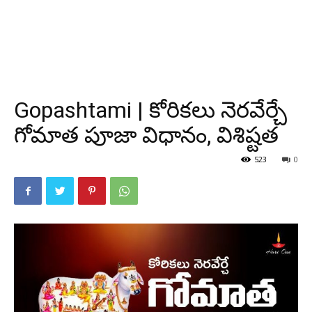
Gopashtami | కోరికలు నెరవేర్చే
గోమాత పూజా విధానం, విశిష్టత
523
0