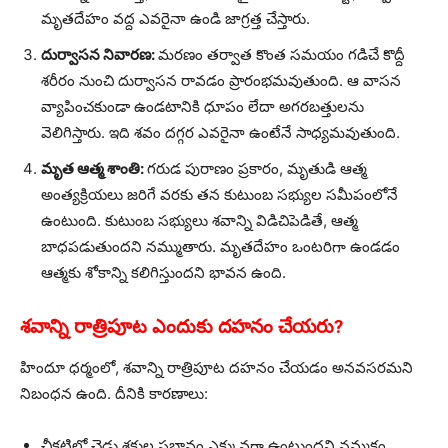
మృతదేహం వద్ద ఎవరైనా ఉండి జాగ్రత్త చేస్తారు.
దుర్వాసన నివారణ:
మరణం తర్వాత కొంత సమయం గడిచే కొద్దీ
శరీరం నుంచి దుర్వాసన రావడం ప్రారంభమవుతుంది. ఆ వాసన
వ్యాపించకుండా ఉండటానికి ధూపం లేదా అగరబత్తులను
వెలిగిస్తారు. ఇది శవం దగ్గర ఎవరైనా ఉంటేనే సాధ్యమవుతుంది.
మృత ఆత్మ శాంతి:
గరుడ పురాణం ప్రకారం, మృతుడి ఆత్మ
అంత్యక్రియలు జరిగే వరకు తన కుటుంబ సభ్యుల సమీపంలోనే
ఉంటుంది. కుటుంబ సభ్యులు శవాన్ని విడిచిపెడితే, ఆత్మ
బాధపడుతుందని నమ్ముతారు. మృతదేహం ఒంటరిగా ఉండడం
ఆత్మకు శోకాన్ని కలిగిస్తుందని భావన ఉంది.
శవాన్ని రాత్రిపూట ఎందుకు దహనం చేయరు?
హిందూ ధర్మంలో, శవాన్ని రాత్రిపూట దహనం చేయడం అనవసరమని
నిబంధన ఉంది. దీనికి కారణాలు:
చీకటిలో చెడు శక్తుల ప్రభావం ఎక్కువగా ఉంటుందని నమ్మకం.