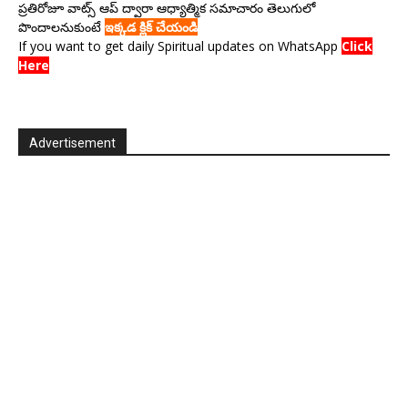
ప్రతిరోజూ వాట్స్ ఆప్ ద్వారా ఆధ్యాత్మిక సమాచారం తెలుగులో
పొందాలనుకుంటే
ఇక్కడ క్లిక్ చేయండి
If you want to get daily Spiritual updates on WhatsApp
Click
Here
Advertisement