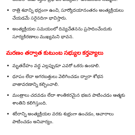
రాత్రి శవాన్ని భద్రంగా ఉంచి, సూర్యోదయానంతరం అంత్యక్రియలు
చేయడమే సరైనదిగా భావిస్తారు.
అంత్యక్రియల సమయంలో దివ్యచేతనను ప్రసాదించేందుకు
సూర్యకిరణాలు ముఖ్యమని భావన.
మరణం తర్వాత కుటుంబ సభ్యుల కర్తవ్యాలు
మృతదేహం వద్ద ఎల్లప్పుడూ ఎవరో ఒకరు ఉండాలి.
ధూపం లేదా అగరబత్తులు వెలిగించడం ద్వారా శోభన
వాతావరణాన్ని కల్పించాలి.
మంత్రాలు చదవడం లేదా శాంతికరమైన భజన పాటించడం ఆత్మకు
శాంతిని కలిగిస్తుంది.
శరీరాన్ని అంత్యక్రియల వరకు శుభ్రంగా ఉంచడం, ఆచారాలు
పాటించడం అనివార్యం.