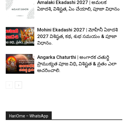
Amalaki Ekadashi 2027 | అమలక
ఏకాదశి, విశిష్టత, ఏం చేయాలి, పూజా విధానం
Mohini Ekadashi 2027 | మోహినీ ఏకాదశి
2027 విశిష్ఠత, కథ, శుభ సమయం & పూజా
విధానం.
Angarka Chaturthi | అంగారక చతుర్థి
ప్రాముక్యత పూజ విధి, విశిష్టత & వ్రతం ఎలా
ఆచరించాలి.
HariOme – WhatsApp