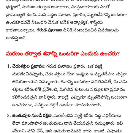
ధర్మంలో, మరణం తర్వాత ఆచారాలు, సంప్రదాయాలకు ఎంతో
ప్రాముఖ్యత ఉంది. మన పెద్దల మాటల ప్రకారం, మృతదేహాన్ని ఒంటరిగా
ఉంచకూడదనే నిబంధన వెనుక అనేక ఆధ్యాత్మిక, శాస్త్రీయ
కారణాలున్నాయి.
గరుడ పురాణం
దీనికి సంబంధించిన వివరణలను
అందిస్తుంది.
మరణం తర్వాత శవాన్ని ఒంటరిగా ఎందుకు ఉంచరు?
చెడుశక్తుల ప్రభావం:
గరుడ పురాణం ప్రకారం, ఒక వ్యక్తి
మరణించినప్పుడు, చెడు శక్తులు లేదా ఆత్మలు ఆ మృతదేహం చుట్టూ
తిరుగుతాయని నమ్ముతారు. శవాన్ని ఒంటరిగా వదిలిపెడితే, ఈ చెడు
శక్తులు శరీరంలోకి ప్రవేశించి, మిగిలిన కుటుంబ సభ్యులకూ ప్రమాదం
కలిగించవచ్చని భావిస్తారు. కాబట్టి, ఎప్పుడూ మృతదేహాన్ని ఒంటరిగా
ఉంచకుండా, ఎవరైనా దగ్గరే ఉండేలా చూసుకుంటారు.
జంతువుల నుండి రక్షణ:
మరణించిన వ్యక్తి శరీరం వద్ద ఎర్రచీమలు
లేదా మాంసాహార జంతువులు దాడి చేయవచ్చని నమ్ముతారు. ఇవి
శరీరాన్ని హాని చేస్తే, అది అనుకూలమైనది కాదు. కాబట్టి, ఎప్పుడూ