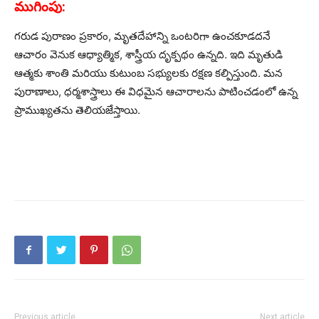
ముగింపు:
గరుడ పురాణం ప్రకారం, మృతదేహాన్ని ఒంటరిగా ఉంచకూడదనే
ఆచారం వెనుక ఆధ్యాత్మిక, శాస్త్రీయ దృక్పథం ఉన్నది. ఇది మృతుడి
ఆత్మకు శాంతి మరియు కుటుంబ సభ్యులకు రక్షణ కల్పిస్తుంది. మన
పురాణాలు, ధర్మశాస్త్రాలు ఈ విధమైన ఆచారాలను పాటించడంలో ఉన్న
ప్రాముఖ్యతను తెలియజేస్తాయి.
Previous article
Next article