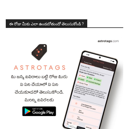
ఈ రోజు మీకు ఎలా ఉండబోతుందో తెలుసుకోండి ?