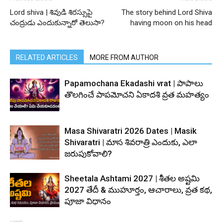
Lord shiva | శివుడి శిరస్సుపై
The story behind Lord Shiva
చంద్రుడు ఎందుకున్నారో తెలుసా?
having moon on his head
RELATED ARTICLES
MORE FROM AUTHOR
Papamochana Ekadashi vrat | పాపాలు
తొలగించే పాపమోచని ఏకాదశి వ్రత మహత్యం
Masa Shivaratri 2026 Dates | Masik
Shivaratri | మాస శివరాత్రి ఎందుకు, ఎలా
జరుపుకోవాలి?
Sheetala Ashtami 2027 | శీతల అష్టమి
2027 తేదీ & ముహూర్తం, ఆచారాలు, వ్రత కథ,
పూజా విధానం