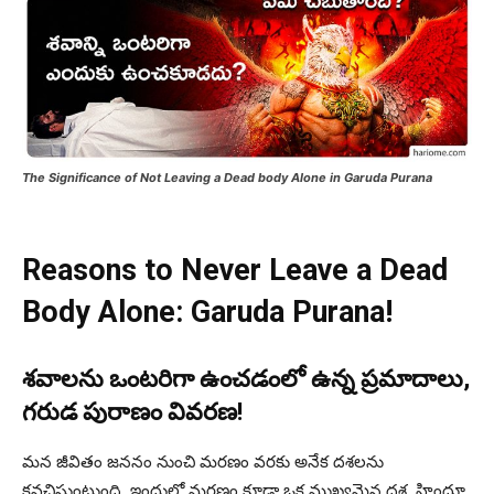
The Significance of Not Leaving a Dead body Alone in Garuda Purana
Reasons to Never Leave a Dead
Body Alone: Garuda Purana!
శవాలను ఒంటరిగా ఉంచడంలో ఉన్న ప్రమాదాలు,
గరుడ పురాణం వివరణ!
మన జీవితం జననం నుంచి మరణం వరకు అనేక దశలను
కవచిస్తుంటుంది. ఇందులో మరణం కూడా ఒక ముఖ్యమైన దశ. హిందూ