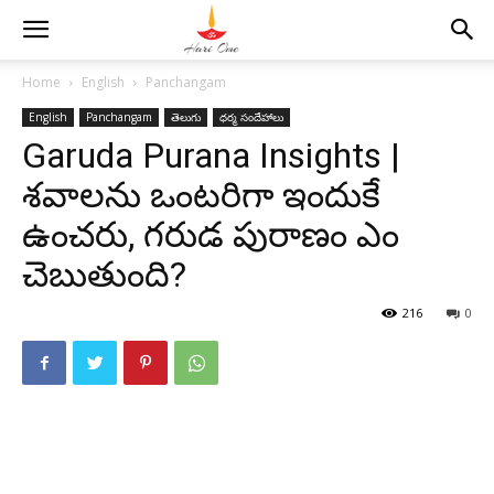
Home
English
Panchangam
English
Panchangam
తెలుగు
ధర్మ సందేహాలు
Garuda Purana Insights |
శవాలను ఒంటరిగా ఇందుకే
ఉంచరు, గరుడ పురాణం ఎం
చెబుతుంది?
216
0