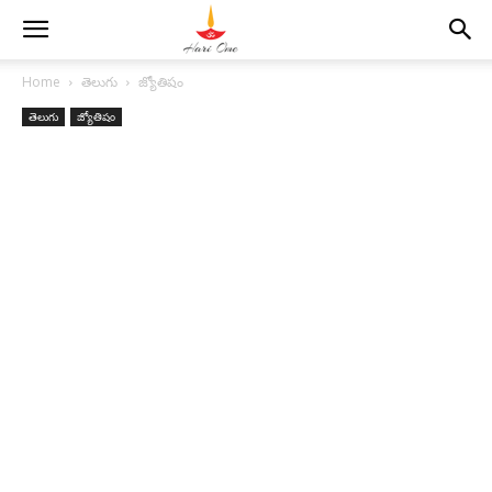
Home
తెలుగు
జ్యోతిషం
తెలుగు
జ్యోతిషం