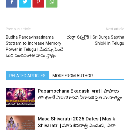
Previous article
Next article
Budha Pancavinsatinama
దుర్గా సప్తశ్లోకి | Sri Durga Saptha
Stotram to Increase Memory
Shloki in Telugu
Power in Telugu | మేధస్సు పెంచే
బుధ పంచవింశతి నామ స్తోత్రం
RELATED ARTICLES
MORE FROM AUTHOR
Papamochana Ekadashi vrat | పాపాలు
తొలగించే పాపమోచని ఏకాదశి వ్రత మహత్యం
Masa Shivaratri 2026 Dates | Masik
Shivaratri | మాస శివరాత్రి ఎందుకు, ఎలా