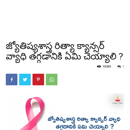
జ్యోతిష్యశాస్త్ర రిత్యా క్యాన్సర్
వ్యాధి తగ్గడానికి ఏమి చెయ్యాలి ?
10089
1