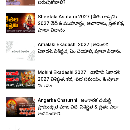
జరుపుకోవాలి?
Sheetala Ashtami 2027 | శీతల అష్టమి
2027 తేదీ & ముహూర్తం, ఆచారాలు, వ్రత కథ,
పూజా విధానం
Amalaki Ekadashi 2027 | అమలక
ఏకాదశి, విశిష్టత, ఏం చేయాలి, పూజా విధానం
Mohini Ekadashi 2027 | మోహినీ ఏకాదశి
2027 విశిష్ఠత, కథ, శుభ సమయం & పూజా
విధానం.
Angarka Chaturthi | అంగారక చతుర్థి
ప్రాముక్యత పూజ విధి, విశిష్టత & వ్రతం ఎలా
ఆచరించాలి.