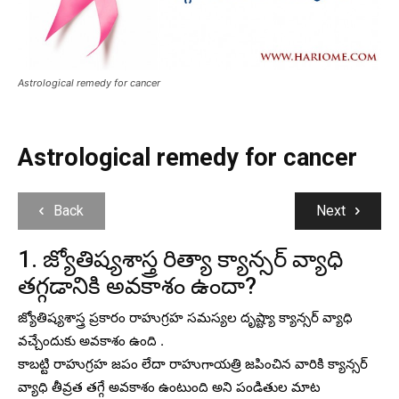
Astrological remedy for cancer
Astrological remedy for cancer
Back
Next
1. జ్యోతిష్యశాస్త్ర రిత్యా క్యాన్సర్ వ్యాధి
తగ్గడానికి అవకాశం ఉందా?
జ్యోతిష్యశాస్త్ర ప్రకారం రాహుగ్రహ సమస్యల దృష్ట్యా క్యాన్సర్ వ్యాధి
వచ్చేందుకు అవకాశం ఉంది .
కాబట్టి రాహుగ్రహ జపం లేదా రాహుగాయత్రి జపించిన వారికి క్యాన్సర్
వ్యాధి తీవ్రత తగ్గే అవకాశం ఉంటుంది అని పండితుల మాట