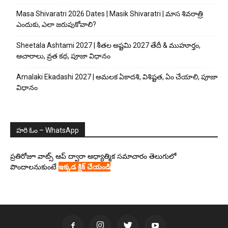
Masa Shivaratri 2026 Dates | Masik Shivaratri | మాస శివరాత్రి
ఎందుకు, ఎలా జరుపుకోవాలి?
Sheetala Ashtami 2027 | శీతల అష్టమి 2027 తేదీ & ముహూర్తం,
ఆచారాలు, వ్రత కథ, పూజా విధానం
Amalaki Ekadashi 2027 | అమలక ఏకాదశి, విశిష్టత, ఏం చేయాలి, పూజా
విధానం
హరి ఓం – WhatsApp
ప్రతిరోజూ వాట్స్ ఆప్ ద్వారా ఆధ్యాత్మిక సమాచారం తెలుగులో
పొందాలనుకుంటే
ఇక్కడ క్లిక్ చేయండి