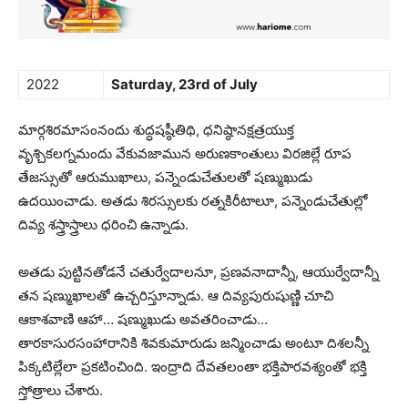
2022
Saturday, 23rd of July
మార్గశిరమాసంనందు శుద్ధషష్ఠీతిథి, ధనిష్ఠానక్షత్రయుక్త
వృశ్చికలగ్నమందు వేకువజామున అరుణకాంతులు విరజిల్లే రూప
తేజస్సుతో ఆరుముఖాలు, పన్నెండుచేతులతో షణ్ముఖుడు
ఉదయించాడు. అతడు శిరస్సులకు రత్నకిరీటాలూ, పన్నెండుచేతుల్లో
దివ్య శస్త్రాస్త్రాలు ధరించి ఉన్నాడు.
అతడు పుట్టినతోడనే చతుర్వేదాలనూ, ప్రణవనాదాన్నీ, ఆయుర్వేదాన్నీ
తన షణ్ముఖాలతో ఉచ్చరిస్తూన్నాడు. ఆ దివ్యపురుషుణ్ణి చూచి
ఆకాశవాణి ఆహా… షణ్ముఖుడు అవతరించాడు…
తారకాసురసంహారానికి శివకుమారుడు జన్మించాడు అంటూ దిశలన్నీ
పిక్కటిల్లేలా ప్రకటించింది.
ఇంద్రాది దేవతలంతా భక్తిపారవశ్యంతో భక్తి
స్తోత్రాలు చేశారు.