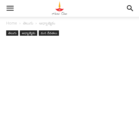
Home
తెలుగు
ఆధ్యాత్మికం
తెలుగు
ఆధ్యాత్మికం
మన దేవతలు