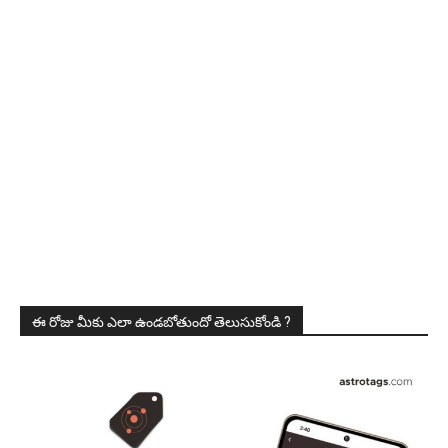
ఈ రోజు మీకు ఎలా ఉండబోతుందో తెలుసుకోండి ?