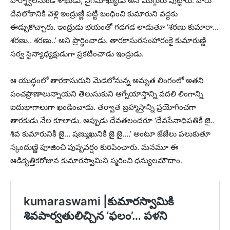
పార్శ్వాలనుండి శాఖుడు, నైగమాఖ్యుడు అనే ముగ్గురు పుట్టారు. వారు
దేవలోకానికి వెళ్లి ఇంద్రుణ్ణి పట్టి బంధించి కుమారుని వద్దకు
ఈడ్చుకొచ్చారు. ఇంద్రుడు భయంతో గడగడ లాడుతూ ‘శరణు కుమారా…
శరణు.. శరణు..’ అని ప్రార్థించాడు. తారకాసురసంహారంకై కుమారుణ్ణి
సర్వ సైన్యాధ్యక్షుడుగా ప్రకటించాడు ఇంద్రుడు.
ఆ యుద్ధంలో తారకాసురుని మెడలోనున్న అమృత లింగంలో అతని
పంచప్రాణాలున్నాయని తెలుసుకుని ఆగ్నేయాస్తాన్ని వదలి లింగాన్ని
ఐదుభాగాలుగా ఖండించాడు. తర్వాత బ్రహ్మాస్తాన్ని ప్రయోగించగా
తారకుడు నేల కూలాడు. అప్పుడు దేవతలందరూ ‘దేవసేనాధిపతికీ జై..
శివ కుమారునికీ జై… షణ్ముఖునికీ జై జై….’ అంటూ జేజేలు పలుకుతూ
స్కందుణ్ణి పూజించి పుష్పవర్షం కురిపించారు. మనమూ ఈ
ఆడికృత్తికరోజున కుమారస్వామిని స్మరించి ధన్యులమౌదాం.