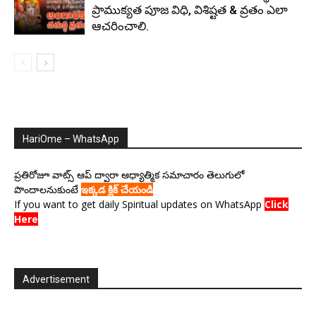
ప్రాముక్యత పూజ విధి, విశిష్టత & వ్రతం ఎలా
ఆచరించాలి.
HariOme – WhatsApp
ప్రతిరోజూ వాట్స్ ఆప్ ద్వారా ఆధ్యాత్మిక సమాచారం తెలుగులో
పొందాలనుకుంటే
ఇక్కడ క్లిక్ చేయండి
If you want to get daily Spiritual updates on WhatsApp
Click
Here
Advertisement