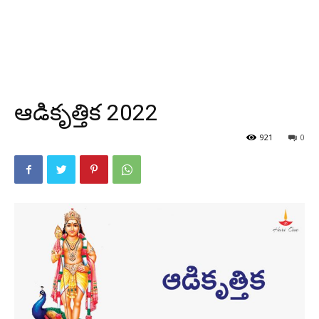
ఆడికృత్తిక 2022
921
0