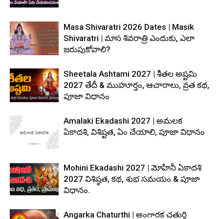
Masa Shivaratri 2026 Dates | Masik
Shivaratri | మాస శివరాత్రి ఎందుకు, ఎలా
జరుపుకోవాలి?
Sheetala Ashtami 2027 | శీతల అష్టమి
2027 తేదీ & ముహూర్తం, ఆచారాలు, వ్రత కథ,
పూజా విధానం
Amalaki Ekadashi 2027 | అమలక
ఏకాదశి, విశిష్టత, ఏం చేయాలి, పూజా విధానం
Mohini Ekadashi 2027 | మోహినీ ఏకాదశి
2027 విశిష్ఠత, కథ, శుభ సమయం & పూజా
విధానం.
Angarka Chaturthi | అంగారక చతుర్థి