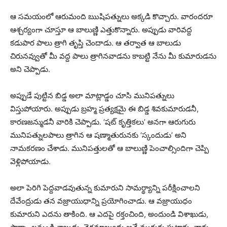
ఆ సమయంలో ఆరుమంది ఋషిపత్నులు అక్కడి కొచ్చారు. వారందరూ
ఆశ్చర్యంగా చూస్తూ ఆ బాలుణ్ణి ఎత్తుకొన్నారు. అప్పుడు వారివద్ద
కడుపార పాలు త్రాగి తృప్తి చెందాడు. ఆ తర్వాత ఆ బాలుడు
చిరునవ్వుతో మీ వద్ద పాలు త్రాగినవాడను కాబట్టి నేను మీ కుమారుడను
అని చెప్పాడు.
అప్పుడే పుట్టిన బిడ్డ అలా మాట్లాడ్డం చూసి మునిపత్నులు
విస్తుపోయారు. అప్పుడు బ్రహ్మ ప్రత్యక్షమై ఈ బిడ్డ
శివకుమారుడనీ,
కారణజన్ముడనీ వారికి చెప్పాడు. ‘షట్ కృత్తికలు’ అనగా ఆరుగురు
మునిపత్నులపాలు త్రాగిన ఆ షణ్మాతురునకు ‘స్కందుడు’ అని
నామకరణం చేశాడు. మునిపత్తులతో ఆ బాలుణ్ణి పెంచాల్సిందిగా చెప్పి
వెళ్లిపోయాడు.
అలా పెరిగి పెద్దవాడవుతున్న కుమారుని సామర్థ్యాన్ని పరీక్షించాలని
దేవేంద్రుడు తన వజ్రాయుధాన్ని ప్రయోగించాడు. ఆ వజ్రాయుధం
కుమారుని ఎదను తాకింది. ఆ ఎదపై రక్తంచింది, అందుండి విశాఖుడు,