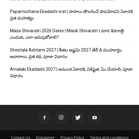
Papamochana Ekadashi vrat | పాపాలు తొలగించే పాపమోచని ఏకాదశి
వ్రత మహత్యం
Masa Shivaratri 2026 Dates | Masik Shivaratri | మాస శివరాత్రి
ఎందుకు, ఎలా జరుపుకోవాలి?
Sheetala Ashtami 2027 | శీతల అష్టమి 2027 తేదీ & ముహూర్తం,
ఆచారాలు, వ్రత కథ, పూజా విధానం
Amalaki Ekadashi 2027 | అమలక ఏకాదశి, విశిష్టత, ఏం చేయాలి, పూజా
విధానం
Contact Us
Disclaimer
Privacy Policy
Terms and conditions