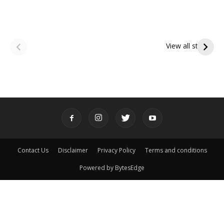
ఆషాఢ అమావాస్య:
ఆషాఢ పౌర్ణమి 2026:
పితృదేవతల ఆశీర్వాదం
ఇంద్రకీలాద్రి గిరి ప్రదక్షిణ
View all stories
పొందే పవిత్ర రోజు
Contact Us
Disclaimer
Privacy Policy
Terms and conditions
Powered by BytesEdge