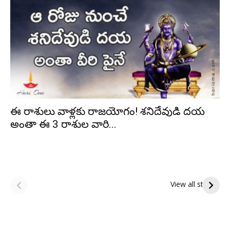
ఈ రాశులు వాళ్లకు రాజయోగం! శనిదేవుడి దయ
అంతా ఈ 3 రాశుల వారి...
ఆషాఢ పౌర్ణమి 2026:
Tholi Ekadashi
ఇంద్రకీలాద్రి గిరి ప్రదక్షిణ
Shubhakanshalu
View all stories
Tholi
రా
Ekadashi
క
Shubhakanshalu
ద
మ