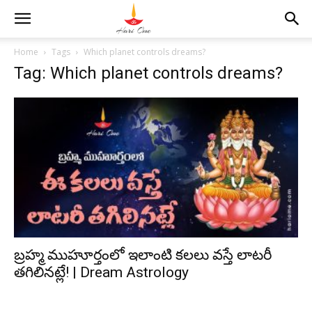
Home
Tags
Which planet controls dreams?
Tag: Which planet controls dreams?
బ్రహ్మ ముహూర్తంలో ఇలాంటి కలలు వస్తే లాటరీ
తగిలినట్లే! | Dream Astrology