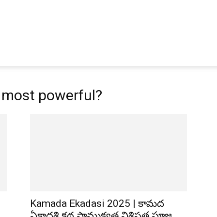
 most powerful?
Kamada Ekadasi 2025 | కామద
ఏకాదశి కథ ప్రాముక్యత విశిష్టత పూజ