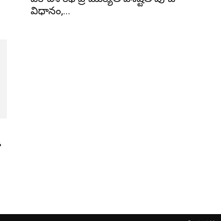
విధానం,...
ి