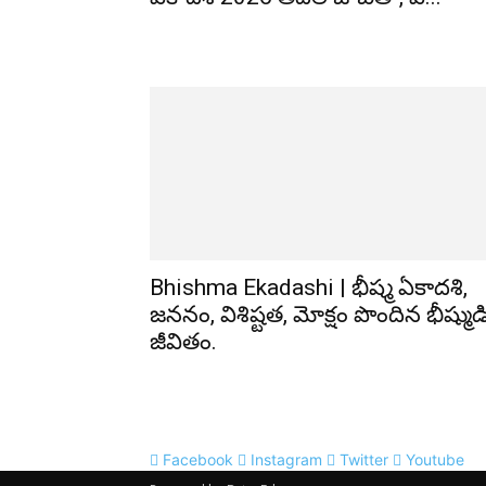
Bhishma Ekadashi | భీష్మ ఏకాదశి,
జననం, విశిష్టత, మోక్షం పొందిన భీష్ముడ
జీవితం.
Facebook
Instagram
Twitter
Youtube