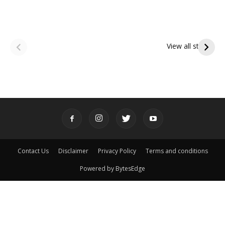
ఆషాఢ అమావాస్య:
ఆషాఢ పౌర్ణమి 2026:
పితృదేవతల ఆశీర్వాదం
ఇంద్రకీలాద్రి గిరి ప్రదక్షిణ
View all stories
పొందే పవిత్ర రోజు
Contact Us
Disclaimer
Privacy Policy
Terms and conditions
Powered by BytesEdge