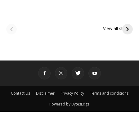
ఆషాఢ అమావాస్య:
ఆషాఢ పౌర్ణమి 2026:
పితృదేవతల ఆశీర్వాదం
ఇంద్రకీలాద్రి గిరి ప్రదక్షిణ
View all stories
పొందే పవిత్ర రోజు
Contact Us
Disclaimer
Privacy Policy
Terms and conditions
Powered by BytesEdge