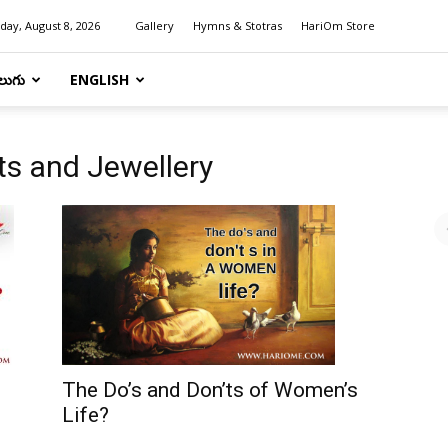
day, August 8, 2026
Gallery
Hymns & Stotras
HariOm Store
లుగు
ENGLISH
s and Jewellery
The Do’s and Don’ts of Women’s
Life?