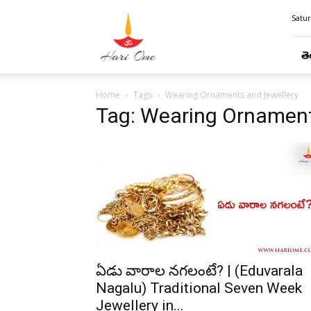
Hari
Satur
Ome
తె
Home
Tags
Wearing Ornaments and Jewellery
Tag: Wearing Ornament
ఏడు వారాల నగలంటే? | (Eduvarala
Nagalu) Traditional Seven Week
Jewellery in...