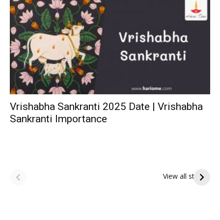
Vrishabha Sankranti 2025 Date | Vrishabha
Sankranti Importance
ఆషాఢ పౌర్ణమి 2026:
Tholi Ekadashi
ఇంద్రకీలాద్రి గిరి ప్రదక్షిణ
Shubhakanshalu
View all stories
Tholi
రా
Ekadashi
క
Shubhakanshalu
ద
మ