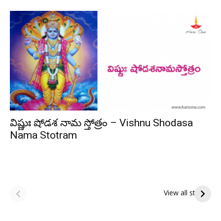
విష్ణుః షోడశ నామ స్తోత్రం – Vishnu Shodasa
Nama Stotram
ఆషాఢ పౌర్ణమి 2026:
Tholi Ekadashi
ఇంద్రకీలాద్రి గిరి ప్రదక్షిణ
Shubhakanshalu
View all stories
Tholi
రా
Ekadashi
క