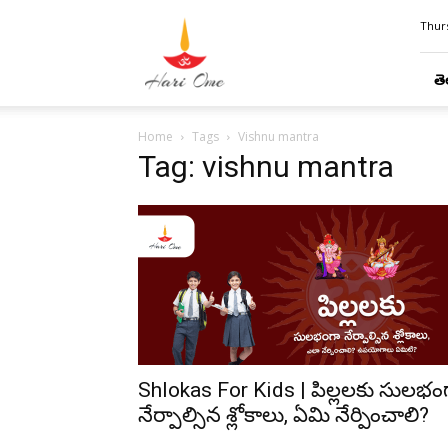
Hari
Thurs
Ome
తె
Home
Tags
Vishnu mantra
Tag: vishnu mantra
Shlokas For Kids | పిల్లలకు సులభం
నేర్పాల్సిన శ్లోకాలు, ఏమి నేర్పించాలి?