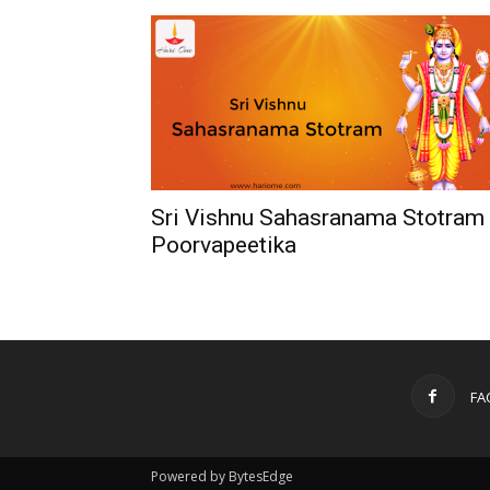
Sri Vishnu Sahasranama Stotram
Poorvapeetika
FA
Powered by BytesEdge