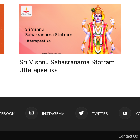
Sri Vishnu Sahasranama Stotram
Uttarapeetika
CEBOOK
INSTAGRAM
TWITTER
Y
Contact Us