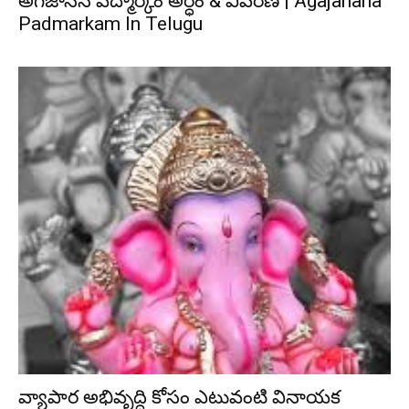
అగజానన పద్మార్కం అర్ధం & వివరణ | Agajanana
Padmarkam In Telugu
వ్యాపార అభివృద్ధి కోసం ఎటువంటి వినాయక