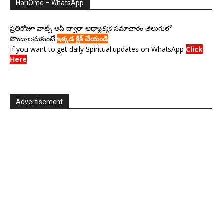
HariOme – WhatsApp
ప్రతిరోజూ వాట్స్ ఆప్ ద్వారా ఆధ్యాత్మిక సమాచారం తెలుగులో
పొందాలనుకుంటే
ఇక్కడ క్లిక్ చేయండి
If you want to get daily Spiritual updates on WhatsApp
Click
Here
Advertisement