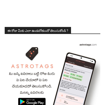
ఈ రోజు మీకు ఎలా ఉండబోతుందో తెలుసుకోండి ?