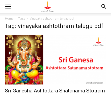
Home
Tags
Vinayaka ashtothram telugu pdf
Tag: vinayaka ashtothram telugu pdf
Sri Ganesha Ashtottara Shatanama Stotram