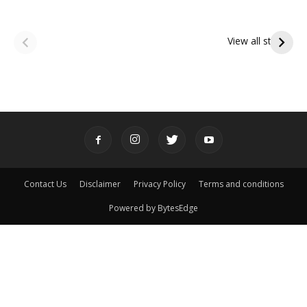
ఆషాఢ అమావాస్య:
ఆషాఢ పౌర్ణమి 2026:
పితృదేవతల ఆశీర్వాదం
ఇంద్రకీలాద్రి గిరి ప్రదక్షిణ
View all stories
పొందే పవిత్ర రోజు
Contact Us
Disclaimer
Privacy Policy
Terms and conditions
Powered by BytesEdge