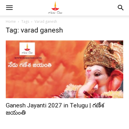
Home
Tags
Varad ganesh
Tag: varad ganesh
Ganesh Jayanti 2027 in Telugu | గణేశ
జయంతి