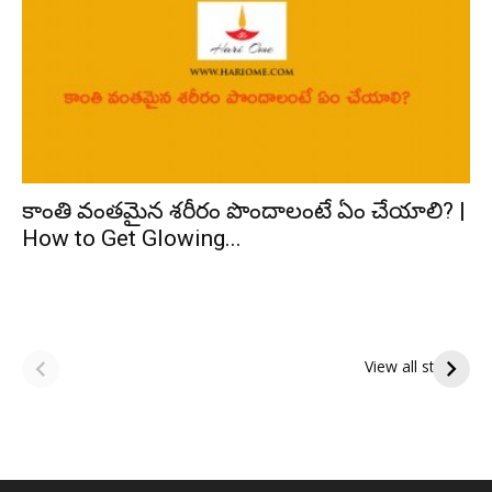
కాంతి వంతమైన శరీరం పొందాలంటే ఏం చేయాలి? |
How to Get Glowing...
ఆషాఢ అమావాస్య:
ఆషాఢ పౌర్ణమి 2026:
పితృదేవతల ఆశీర్వాదం
ఇంద్రకీలాద్రి గిరి ప్రదక్షిణ
View all stories
పొందే పవిత్ర రోజు