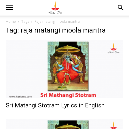
Home
Tags
Raja matangi moola mantra
Tag: raja matangi moola mantra
Sri Matangi Stotram Lyrics in English