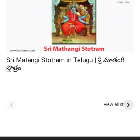
Sri Matangi Stotram in Telugu | శ్రీ మాతంగీ
స్తోత్రం
ఆషాఢ అమావాస్య:
ఆషాఢ పౌర్ణమి 2026:
పితృదేవతల ఆశీర్వాదం
ఇంద్రకీలాద్రి గిరి ప్రదక్షిణ
View all stories
పొందే పవిత్ర రోజు