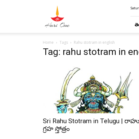
Hari
Satur
Ome
తె
Home
Tags
Rahu stotram in english
Tag: rahu stotram in en
Sri Rahu Stotram in Telugu | రాహ
గ్రహ స్తోత్రం