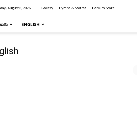
day, August 8, 2026
Gallery
Hymns & Stotras
HariOm Store
లుగు
ENGLISH
glish
ు